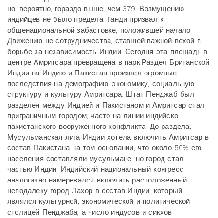
но, вероятно, гораздо выше, чем 379. Возмущению
индийцев не было предела. Ганди призвал к
общенациональной забастовке, положившей начало
Движению не сотрудничества, ставшей важной вехой в
борьбе за независимость Индии. Сегодня эта площадь в
центре Амритсара превращена в парк.Раздел Британской
Индии на Индию и Пакистан произвел огромные
последствия на демографию, экономику, социальную
структуру и культуру Амритсара. Штат Пенджаб был
разделен между Индией и Пакистаном и Амритсар стал
приграничным городом, часто на линии индийско-
пакистанского вооруженного конфликта. До раздела,
Мусульманская лига Индии хотела включить Амритсар в
состав Пакистана на том основании, что около 50% его
населения составляли мусульмане, но город стал
частью Индии. Индийский национальный конгресс
аналогично намеревался включить расположенный
неподалеку город Лахор в состав Индии, который
являлся культурной, экономической и политической
столицей Пенджаба, а число индусов и сикхов