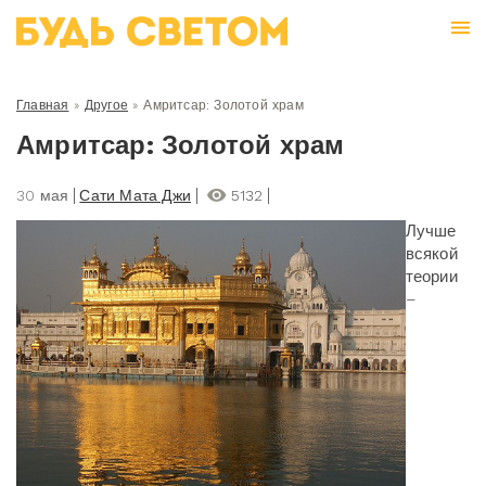
Главная
»
Другое
»
Амритсар: Золотой храм
Амритсар: Золотой храм
30 мая
Сати Мата Джи
5132
Лучше
всякой
теории
–