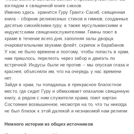
взглядом к священной книге сикхов.
Именно здесь хранится Гуру Грантх-Сахиб, священная
книга - сборник религиозных стихов и гимнов, созданные
десятью сикхийскими гуру, а также мусульманскими и
индуистскими священнослужителями. Гимны поют в
храме в течение всего дня, заполняя залы дворца
очаровательными звуками флейт, скрипок и барабанов.
У нас не было времени и поэтому, чтобы попасть в храм,
нам пришлось, перелезть через забор и двигать по
встречной. Индусы были не против – мы опуская глаза и
краснея, объясняли им, что на очередь у нас времени
нет.
Зайдя в храм, ты попадаешь в прекрасное благостное
место, где сидит Гуру и обмахивает опахалом священную
книгу, а рядом с ним служители храма, поют киртан.
Состояние возвышенное, несмотря на то, что ты никогда
не был близок к этой далекой и незнакомой нам религии.
Немного истории из общих источников