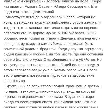
миллионом сверкающий золотом бликов на воде. Озеро
называется Амрита Сарае - «Озеро бессмертия». Его
вода считается целительной.
Существует легенда о гордой принцессе, которая не
хотела выходить замуж за выбранного отцом жениха, и
тогда тот, в наказание, поклялся отдать ее за первого
встреченного на дороге мужчину. Им оказался нищий
бродяга, весь покрытый язвами. Девушка привела его к
священному озеру, а сама убежала, не желая быть
замеченной рядом с бродягой. Когда девушка вернулась,
сидел красивый мужчина на том месте, где она оставила
своего больного мужа. Она обвинила его в убийстве. Но
тут увидела, как пара черных лебедей села на воду, а
затем взлетела вверх уже с белым оперением. После
этого девушка поверила в чудесное выздоровление
своего мужа.
Окруженный со всех сторон водой, храм можно достичь
по единственному длинному мосту, вход на который
ограничен охраняемыми воротами. В здании четыре
входа со всех сторон света, как символ того, что оно
открыто для путников любой расы и вероисповедания.