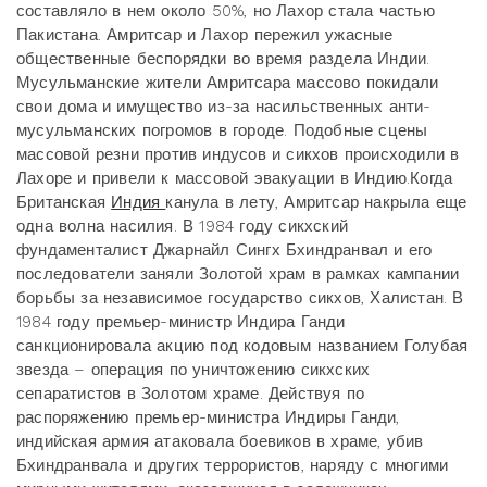
составляло в нем около 50%, но Лахор стала частью
Пакистана. Амритсар и Лахор пережил ужасные
общественные беспорядки во время раздела Индии.
Мусульманские жители Амритсара массово покидали
свои дома и имущество из-за насильственных анти-
мусульманских погромов в городе. Подобные сцены
массовой резни против индусов и сикхов происходили в
Лахоре и привели к массовой эвакуации в Индию.
Когда
Британская
Индия
канула в лету, Амритсар накрыла еще
одна волна насилия. В 1984 году сикхский
фундаменталист Джарнайл Сингх Бхиндранвал и его
последователи заняли Золотой храм в рамках кампании
борьбы за независимое государство сикхов, Халистан. В
1984 году премьер-министр Индира Ганди
санкционировала акцию под кодовым названием Голубая
звезда – операция по уничтожению сикхских
сепаратистов в Золотом храме. Действуя по
распоряжению премьер-министра Индиры Ганди,
индийская армия атаковала боевиков в храме, убив
Бхиндранвала и других террористов, наряду с многими