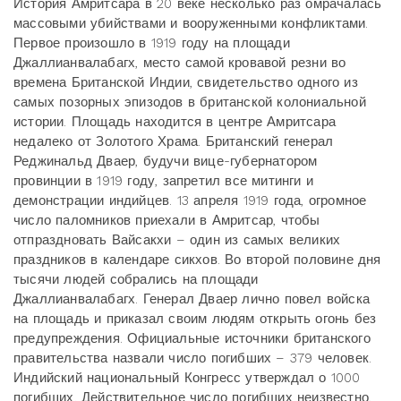
История Амритсара в 20 веке несколько раз омрачалась
массовыми убийствами и вооруженными конфликтами.
Первое произошло в 1919 году на площади
Джаллианвалабагх, место самой кровавой резни во
времена Британской Индии, свидетельство одного из
самых позорных эпизодов в британской колониальной
истории. Площадь находится в центре Амритсара
недалеко от Золотого Храма. Британский генерал
Реджинальд Дваер, будучи вице-губернатором
провинции в 1919 году, запретил все митинги и
демонстрации индийцев. 13 апреля 1919 года, огромное
число паломников приехали в Амритсар, чтобы
отпраздновать Вайсакхи – один из самых великих
праздников в календаре сикхов. Во второй половине дня
тысячи людей собрались на площади
Джаллианвалабагх. Генерал Дваер лично повел войска
на площадь и приказал своим людям открыть огонь без
предупреждения. Официальные источники британского
правительства назвали число погибших – 379 человек.
Индийский национальный Конгресс утверждал о 1000
погибших. Действительное число погибших неизвестно,