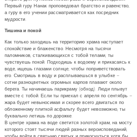
Первый гуру Нанак проповедовал братство и равенство,
а гуру в его учении рассматривается как посредник
мудрости.
Тишина и покой
Как только заходишь на территорию храма наступает
спокойствие и блаженство. Несмотря на тысячи
паломников, сталкивающихся с тобой телами, ты
чувствуешь покой. Подходишь к водоему и прикасаясь к
воде, ищешь глазами солнце, чтобы поприветствовать
его. Смотришь в воду и расплываешься в улыбке –
сотни разноцветных огромных карпов плавают около
берега. Ты начинаешь парикраму (обход). Люди плывут
вместе с тобой. Если ты приехал с апреля по сентябрь –
жара будет невыносимая и скорее всего двигаться по
обложенному плиткой асфальту будет невозможно, ты
буквально летишь по дорожке.
В центре храма на воде светится золотой храм, на мосту
которого стоят тысячи людей разных вероисповеданий,
чтобы войти в святыню святых и прикоснуться хотя бы