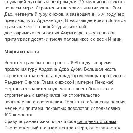
служащий духовным центром для 20 миллионов сикхов
во всем мире. Строительство храма инициировал Рам
Дас, четвертый гуру сикхов, а завершил в 1604 году его
преемник, гуру Арджан Дэв. В настоящее время Золотой
храм является главной туристической
достопримечательностью Амритсара, ежедневно он
притягивает десятки тысяч паломников со всей Индии.
Мифы и факты
Золотой храм был построен в 1589 году во время
правления гуру Арджана Дева Джиа. Большая часть
строительства велась под надзором императора сикхов
Ранджит Сингха. Глава сикхской империи Пенджаб
жертвовал значительную часть своего богатства и
строительных материалов на строительство
великолепного сооружения. Только на облицовку здания
медными плитами, покрытых позолотой использовано
100 кг золота.
Сразу поражает живописный фон
священного храма
.
Расположенный в самом центре озера, он отражается