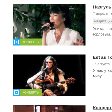
Назгуль
7 апреля
медитаци
Уникальна
горловым,
КОНЦЕРТЫ
Estas To
17 августа
У нас у к
миру...
КОНЦЕРТЫ
Концерт