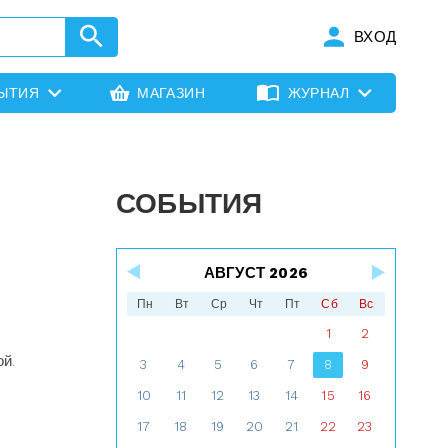
ВХОД
ЫТИЯ
МАГАЗИН
ЖУРНАЛ
СОБЫТИЯ
АВГУСТ 2026
Пн
Вт
Ср
Чт
Пт
Сб
Вс
1
2
й.
3
4
5
6
7
8
9
10
11
12
13
14
15
16
17
18
19
20
21
22
23