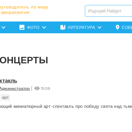
путеводитель по миру
саморазвития
ФОТО
ЛИТЕРАТУРА
СОБ
КОНЦЕРТЫ
ктакль
Администратор
1509
арт
ющий миниатюрный арт-спектакль про победу света над тьмо