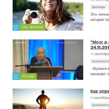
фильмы
Это легка
которое по
ХУД. ФИЛЬМЫ
"Мозг и
24.11.20
11 сентябр
психологи
...Музыка
начинает 
ЛЕКЦИИ
Как опр
4 сентября
психологи