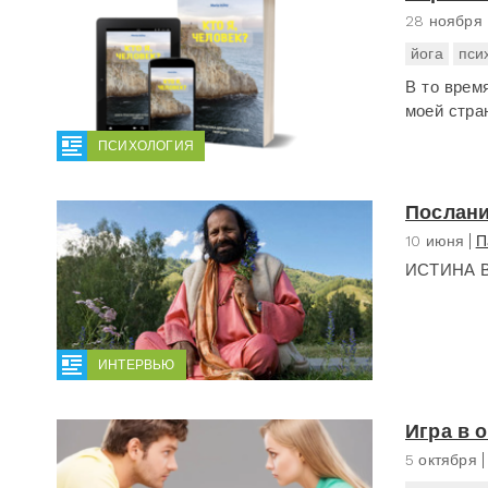
28 ноября
йога
пси
В то врем
моей стране
ПСИХОЛОГИЯ
Послани
10 июня
П
ИСТИНА Вр
ИНТЕРВЬЮ
Игра в 
5 октября