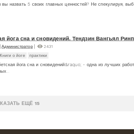
 вы назвать 5 своих главных ценностей? Не спекулируя, выби
ая йога сна и сновидений. Тендзин Вангьял Рин
Администратор
2431
Книги о йоге
практики
бетская йога сна и сновидений&raquo; - одна из лучших работ
ых...
КАЗАТЬ ЕЩЁ 15