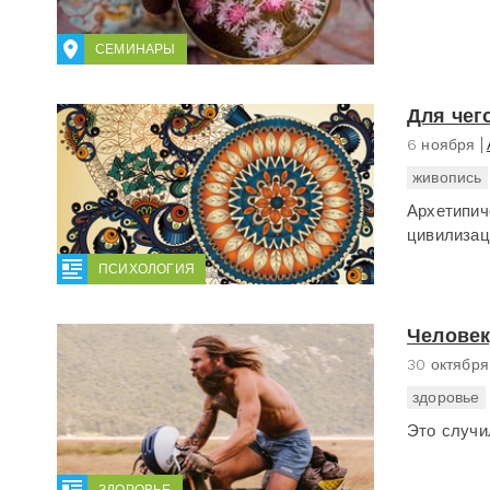
СЕМИНАРЫ
Для чег
6 ноября
живопись
Архетипич
цивилизац
ПСИХОЛОГИЯ
Человек
30 октября
здоровье
Это случи
ЗДОРОВЬЕ