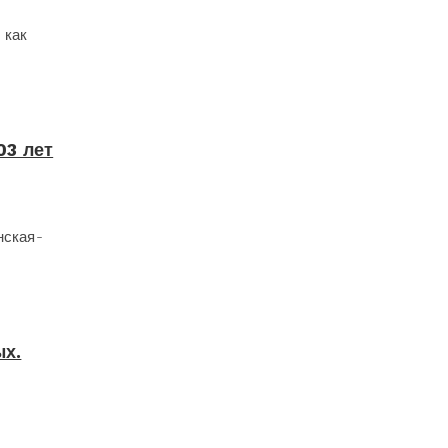
 как
03 лет
нская-
ых.