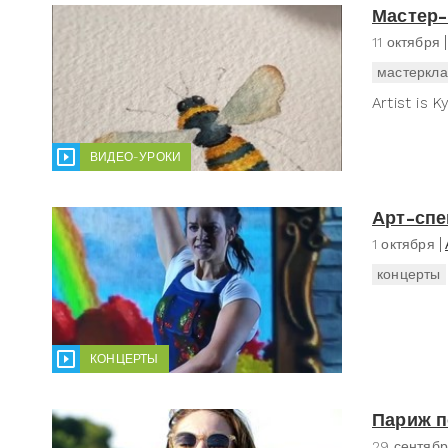
Мастер-
11 октября
мастеркла
Artist is K
ВИДЕО-УРОКИ
Арт-спе
1 октября
концерты
КОНЦЕРТЫ
Париж п
29 сентяб