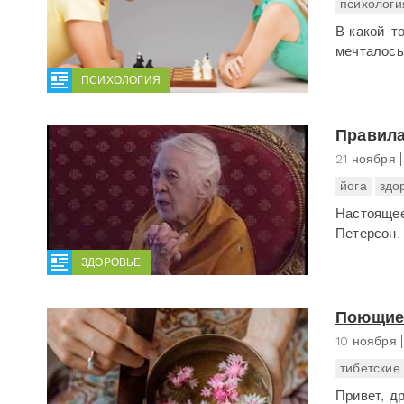
психологи
В какой-т
мечталось.
ПСИХОЛОГИЯ
Правила
21 ноября
йога
здо
Настоящее
Петерсон. 
ЗДОРОВЬЕ
Поющие 
10 ноября
тибетские
Привет, д