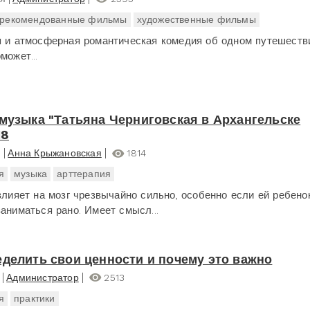
рекомендованные фильмы
художественные фильмы
я и атмосферная романтическая комедия об одном путешеств
может...
 музыка "Татьяна Черниговская в Архангельске
18
я
Анна Крыжановская
1814
я
музыка
арттерапия
 влияет на мозг чрезвычайно сильно, особенно если ей ребено
заниматься рано. Имеет смысл...
еделить свои ценности и почему это важно
Администратор
2513
я
практики