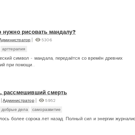
о нужно рисовать мандалу?
Администратор
5306
арттерапия
еский символ - мандала, передаётся со времён древних
ий при помощи...
, рассмешивший смерть
Администратор
5952
добрые дела
саморазвитие
лось более сорока лет назад. Полный сил и энергии журналист