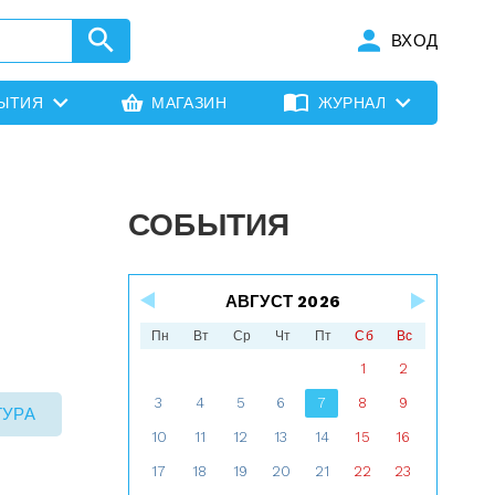
ВХОД
ЫТИЯ
МАГАЗИН
ЖУРНАЛ
СОБЫТИЯ
АВГУСТ 2026
Пн
Вт
Ср
Чт
Пт
Сб
Вс
1
2
3
4
5
6
7
8
9
ТУРА
10
11
12
13
14
15
16
17
18
19
20
21
22
23