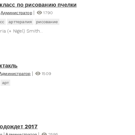
класс по рисованию пчелки
Администратор
1790
сс
арттерапия
рисование
yria (+ Nigel) Smith...
ктакль
Администратор
1509
арт
одождет 2017
ря
Администратор
2595