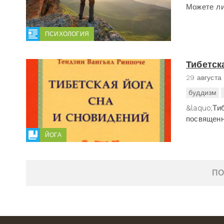
Можете ли
ПСИХОЛОГИЯ
Тибетск
29 августа
буддизм
&laquo;Ти
посвященн
ЙОГА
ПО