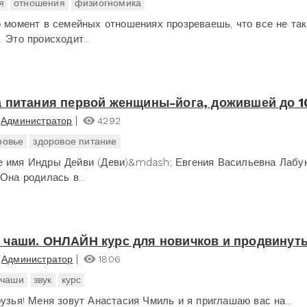
я
отношения
физиогномика
о момент в семейных отношениях прозреваешь, что все не так
 Это происходит...
 питания первой женщины-йога, дожившей до 1
Администратор
4292
ровье
здоровое питание
 имя Индры Дейви (Деви)&mdash; Евгения Васильевна Лабу
Она родилась в...
чаши. ОНЛАЙН курс для новичков и продвинут
Администратор
1806
 чаши
звук
курс
рузья! Меня зовут Анастасия Чмиль и я приглашаю вас на...