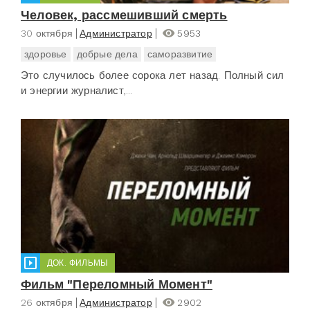
Человек, рассмешивший смерть
30 октября
Администратор
5953
здоровье
добрые дела
саморазвитие
Это случилось более сорока лет назад. Полный сил
и энергии журналист,...
ДОК. ФИЛЬМЫ
Фильм "Переломный Момент"
26 октября
Администратор
2902