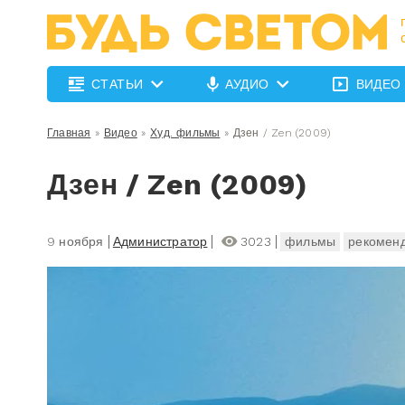
СТАТЬИ
АУДИО
ВИДЕО
Главная
»
Видео
»
Худ. фильмы
»
Дзен / Zen (2009)
Дзен / Zen (2009)
9 ноября
Администратор
3023
фильмы
рекомен