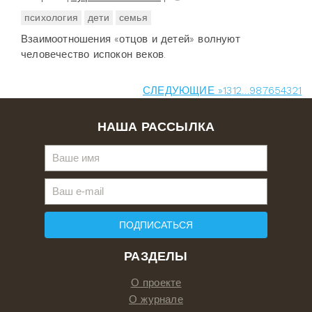
психология
дети
семья
Взаимоотношения «отцов и детей» волнуют
человечество испокон веков.
СЛЕДУЮЩИЕ »
13
12
…
9
8
7
6
5
4
3
2
1
НАША РАССЫЛКА
ПОДПИСАТЬСЯ
РАЗДЕЛЫ
О проекте
О журнале