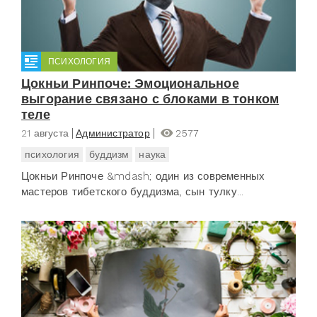
ПСИХОЛОГИЯ
Цокньи Ринпоче: Эмоциональное
выгорание связано с блоками в тонком
теле
21 августа
Администратор
2577
психология
буддизм
наука
Цокньи Ринпоче &mdash; один из современных
мастеров тибетского буддизма, сын тулку...