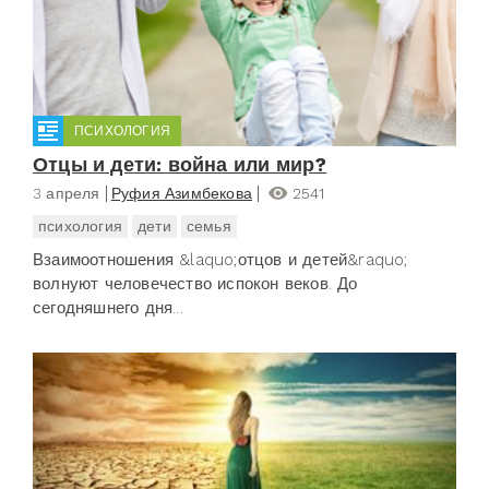
ПСИХОЛОГИЯ
Отцы и дети: война или мир?
3 апреля
Руфия Азимбекова
2541
психология
дети
семья
Взаимоотношения &laquo;отцов и детей&raquo;
волнуют человечество испокон веков. До
сегодняшнего дня...