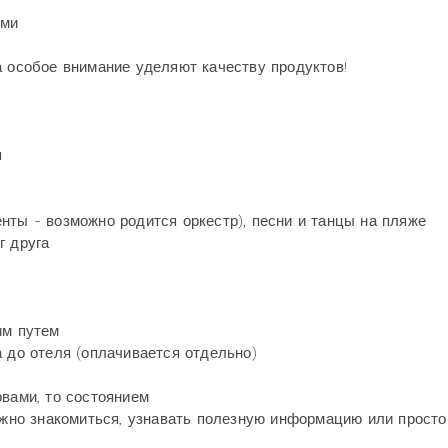
ыми
а особое внимание уделяют качеству продуктов!
я
нты - возможно родится оркестр), песни и танцы на пляже
г друга
им путем
а до отеля (оплачивается отдельно)
овами, то состоянием
можно знакомиться, узнавать полезную информацию или просто