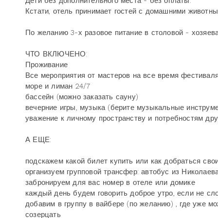
Дети без дополнительного места - без оплаты.
Кстати, отель принимает гостей с домашними животн
По желанию 3-х разовое питание в столовой - хозяев
ЧТО ВКЛЮЧЕНО:
Проживание
Все мероприятия от мастеров на все время фестивал
море и лиман 24/7
бассейн (можно заказать сауну)
вечерние игры, музыка (берите музыкальные инструме
уважение к личному пространству и потребностям дру
А ЕЩЕ:
подскажем какой билет купить или как добраться сво
организуем групповой трансфер: автобус из Николаев
забронируем для вас номер в отеле или домике
каждый день будем говорить доброе утро, если не сл
добавим в группу в вайбере (по желанию) , где уже 
созерцать