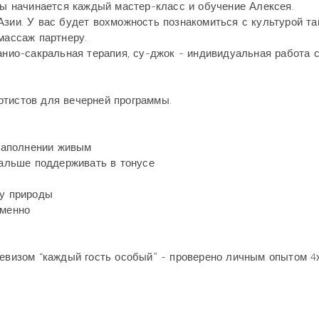
азы начинается каждый мастер-класс и обучение Алексея.
Азии. У вас будет вохможность познакомиться с культурой та
массаж партнеру.
анио-сакральная терапия, су-джок - индивидуальная работа 
ртистов для вечерней программы.
 наполнении живым
дальше поддерживать в тонусе
ку природы
еменно
девизом “каждый гость особый” - проверено личным опытом 4