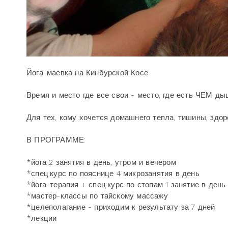
Йога-маевка на Кинбурской Косе
Время и место где все свои - место, где есть ЧЕМ д
Для тех, кому хочется домашнего тепла, тишины, здор
В ПРОГРАММЕ:
*йога 2 занятия в день, утром и вечером
*спец.курс по пояснице 4 микрозанятия в день
*йога-терапия + спец.курс по стопам 1 занятие в день
*мастер-классы по тайскому массажу
*целеполагание - приходим к результату за 7 дней
*лекции