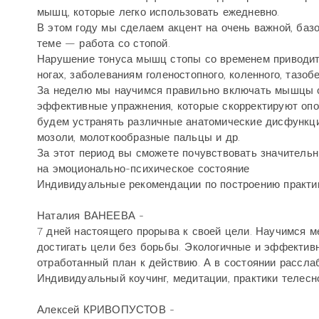
мышц, которые легко использовать ежедневно.
В этом году мы сделаем акцент на очень важной, баз
теме — работа со стопой.
Нарушение тонуса мышц стопы со временем приводит 
ногах, заболеваниям голеностопного, коленного, тазо
За неделю мы научимся правильно включать мышцы с
эффективные упражнения, которые скорректируют опо
будем устранять различные анатомические дисфункции
мозоли, молоткообразные пальцы и др.
За этот период вы сможете почувствовать значительны
на эмоционально-психическое состояние
Индивидуальные рекомендации по построению практик
Наталия ВАНЕЕВА -
7 дней настоящего прорыва к своей цели. Научимся м
достигать цели без борьбы. Экологичные и эффективн
отработанный план к действию. А в состоянии расслаб
Индивидуальный коучинг, медитации, практики телесн
Алексей КРИВОПУСТОВ -