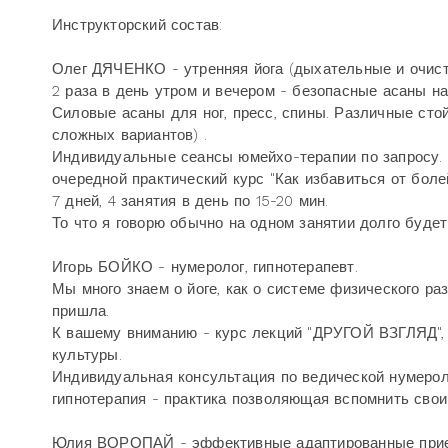
Инструкторский состав:
Олег ДЯЧЕНКО - утренняя йога (дыхательные и очист
2 раза в день утром и вечером - безопасные асаны н
Силовые асаны для ног, пресс, спины. Различные сто
сложных вариантов) .
Индивидуальные сеансы юмейхо-терапии по запросу.
очередной практический курс "Как избавиться от болей
7 дней, 4 занятия в день по 15-20 мин.
То что я говорю обычно на одном занятии долго будет
Игорь БОЙКО - нумеролог, гипнотерапевт.
Мы много знаем о йоге, как о системе физического ра
пришла.
К вашему вниманию - курс лекций "ДРУГОЙ ВЗГЛЯД", 
культуры.
Индивидуальная консультация по ведической нумерол
гипнотерапия - практика позволяющая вспомнить сво
Юлия ВОРОПАЙ - эффективные адаптированные прием