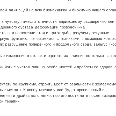
овой, влияющей на всю биомеханику и биохимию нашего орга
к чувству тяжести, отечности, варикозному расширению вен 
бедренного сустава, деформации позвоночника.
топы в положении стоя и при ходьбе, разучим доступные
рную функцию, познакомимся с техниками, с помощью котор
: разрушение поперечного и продольного свода, вальгус (кос
е изменения в стопах и оценить их влияние не только на тел
и йоги с учетом личных особенностей и проблем со здоровье
ечтать по-крупному, строить мост от реальности к желаемому
ые методы. К концу маевки у вас будет прописанный и
ления и драйва вы с легкостью его достигнете после возвра
ой терапии.