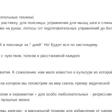
ительные техники).
а растяжку, для поясницы, упражнения для мышц шеи и спины
йки на руках, лотосы (от подготовительных упражнений до бо
 в пояснице за 7 дней". Но! Будет все по настоящему.
 с чувством, толком и расстановкой каждого.
звития. К сожалению, нам мало известно о культуре из которо
на котором мы посмотрим на мир сквозь призму ведической
огии и хиромантии + для особо любознательных - регрессив
и прошлые жизни.
ы кинезио- и мануальной терапии для избавления от напря