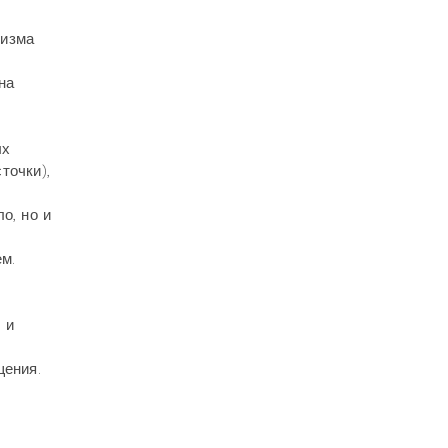
низма
на
ых
точки),
о, но и
м.
 и
щения.