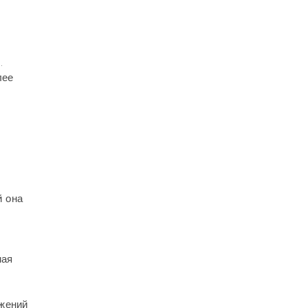
.
лее
й она
ная
жений