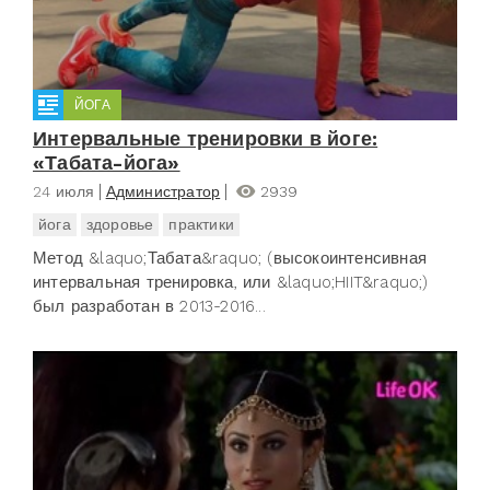
ЙОГА
Интервальные тренировки в йоге:
«Табата-йога»
24 июля
Администратор
2939
йога
здоровье
практики
Метод &laquo;Табата&raquo; (высокоинтенсивная
интервальная тренировка, или &laquo;HIIT&raquo;)
был разработан в 2013-2016...