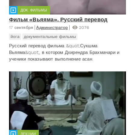
ДОК. ФИЛЬМЫ
Фильм «Вьяяма». Русский перевод
17 сентября
Администратор
2076
йога
документальные фильмы
Русский перевод фильма &quot;Сукшма
Вьяяма&quot;, в котором Дхирендра Брахмачари и
ученики показывают выполнение асан.
ЛЕКЦИИ