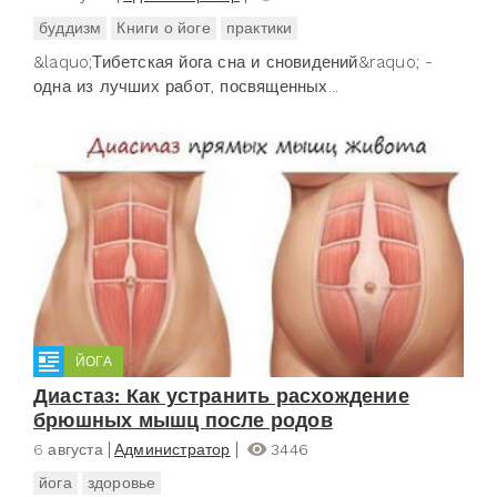
буддизм
Книги о йоге
практики
&laquo;Тибетская йога сна и сновидений&raquo; -
одна из лучших работ, посвященных...
ЙОГА
Диастаз: Как устранить расхождение
брюшных мышц после родов
6 августа
Администратор
3446
йога
здоровье