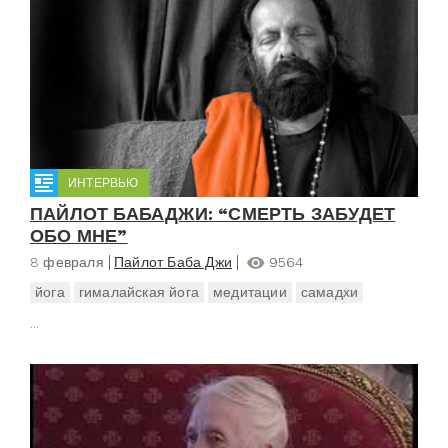
ИНТЕРВЬЮ
ПАЙЛОТ БАБАДЖИ: “СМЕРТЬ ЗАБУДЕТ
ОБО МНЕ”
8 февраля
Пайлот Баба Джи
9564
йога
гималайская йога
медитации
самадхи
...