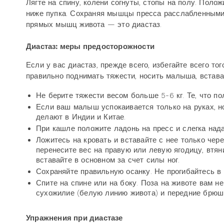
Лягте на спину, колени согнуты, стопы на полу. Поло
ниже пупка. Сохраняя мышцы пресса расслабленными,
прямых мышц живота — это диастаз.
Диастаз: меры предосторожности
Если у вас диастаз, прежде всего, избегайте всего т
правильно поднимать тяжести, носить малыша, встават
Не берите тяжести весом больше 5-6 кг. Те, что по
Если ваш малыш успокаивается только на руках, но
делают в Индии и Китае.
При кашле положите ладонь на пресс и слегка нада
Ложитесь на кровать и вставайте с нее только чер
перенесите вес на правую или левую ягодицу, втяни
вставайте в основном за счет силы ног.
Сохраняйте правильную осанку. Не прогибайтесь в п
Спите на спине или на боку. Поза на животе вам н
сухожилие (белую линию живота) и передние брюш
Упражнения при диастазе