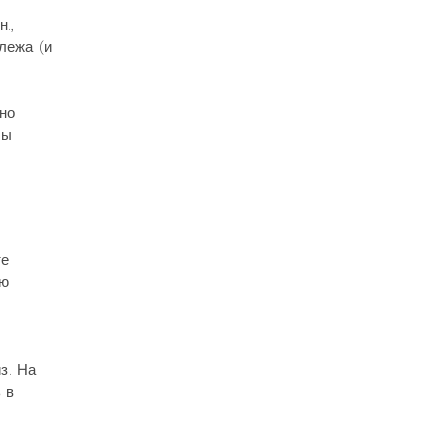
.,
лежа (и
но
цы
те
ию
з. На
 в