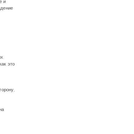
е и
ждение
х.
как это
торону,
на