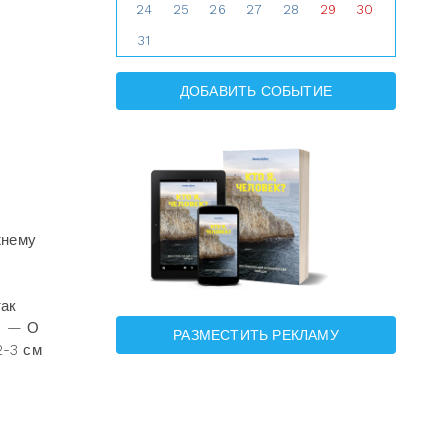
24
25
26
27
28
29
30
31
ДОБАВИТЬ СОБЫТИЕ
жнему
так
. — О
РАЗМЕСТИТЬ РЕКЛАМУ
2-3 см