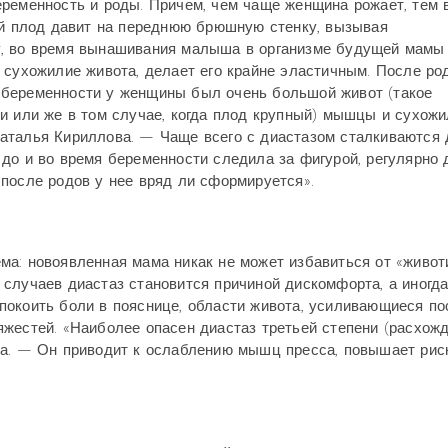
еременность и роды. Причем, чем чаще женщина рожает, тем
ий плод давит на переднюю брюшную стенку, вызывая
у, во время вынашивания малыша в организме будущей мамы
 сухожилие живота, делает его крайне эластичным. После ро
мя беременности у женщины был очень большой живот (такое
и или же в том случае, когда плод крупный) мышцы и сухож
аталья Кириллова. — Чаще всего с диастазом сталкиваются 
до и во время беременности следила за фигурой, регулярно
после родов у нее вряд ли сформируется».
а: новоявленная мама никак не может избавиться от «живот
случаев диастаз становится причиной дискомфорта, а иногда
покоить боли в пояснице, области живота, усиливающиеся по
жестей. «Наиболее опасен диастаз третьей степени (расхож
ва. — Он приводит к ослаблению мышц пресса, повышает рис