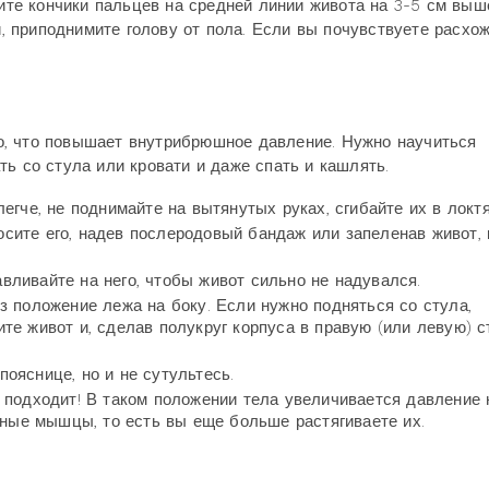
жите кончики пальцев на средней линии живота на 3-5 см выш
 приподнимите голову от пола. Если вы почувствуете расхо
ого, что повышает внутрибрюшное давление. Нужно научиться
ь со стула или кровати и даже спать и кашлять.
легче, не поднимайте на вытянутых руках, сгибайте их в локтя
сите его, надев послеродовый бандаж или запеленав живот, 
вливайте на него, чтобы живот сильно не надувался.
ез положение лежа на боку. Если нужно подняться со стула,
те живот и, сделав полукруг корпуса в правую (или левую) с
ояснице, но и не сутультесь.
е подходит! В таком положении тела увеличивается давление 
ные мышцы, то есть вы еще больше растягиваете их.