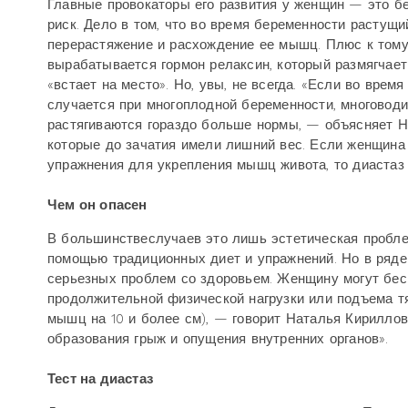
Главные провокаторы его развития у женщин — это б
риск. Дело в том, что во время беременности растущ
перерастяжение и расхождение ее мышц. Плюс к том
вырабатывается гормон релаксин, который размягчает
«встает на место». Но, увы, не всегда. «Если во вре
случается при многоплодной беременности, многоводи
растягиваются гораздо больше нормы, — объясняет Н
которые до зачатия имели лишний вес. Если женщина 
упражнения для укрепления мышц живота, то диастаз 
Чем он опасен
В большинствеслучаев это лишь эстетическая проблем
помощью традиционных диет и упражнений. Но в ряде 
серьезных проблем со здоровьем. Женщину могут бес
продолжительной физической нагрузки или подъема тя
мышц на 10 и более см), — говорит Наталья Кирилло
образования грыж и опущения внутренних органов».
Тест на диастаз