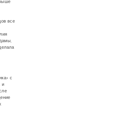
 выше
дов все
илия
дамы,
 делала
ика» с
 и
сле
дение
к