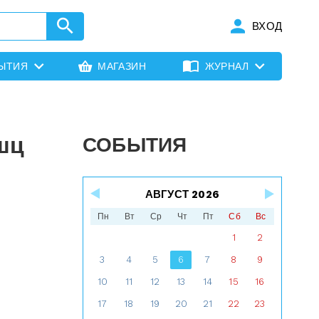
ВХОД
ЫТИЯ
МАГАЗИН
ЖУРНАЛ
шц
СОБЫТИЯ
АВГУСТ 2026
Пн
Вт
Ср
Чт
Пт
Сб
Вс
1
2
3
4
5
6
7
8
9
10
11
12
13
14
15
16
17
18
19
20
21
22
23