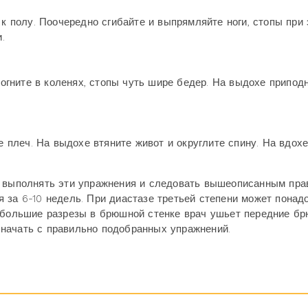
 к полу. Поочередно сгибайте и выпрямляйте ноги, стопы при
.
 согните в коленях, стопы чуть шире бедер. На выдохе припод
е плеч. На выдохе втяните живот и округлите спину. На вдох
, выполнять эти упражнения и следовать вышеописанным пра
 за 6-10 недель. При диастазе третьей степени может понад
небольшие разрезы в брюшной стенке врач ушьет передние б
начать с правильно подобранных упражнений.