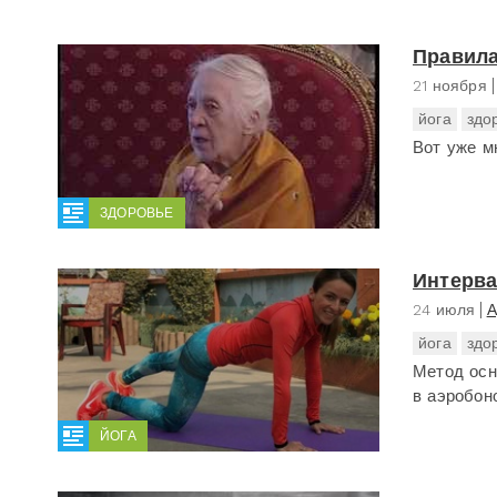
Правила
21 ноября
йога
здо
Вот уже мн
ЗДОРОВЬЕ
Интерва
24 июля
А
йога
здо
Метод осн
в аэробон
ЙОГА