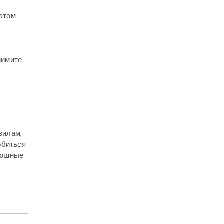
 этом
нимите
е
вилам,
обиться
рюшные