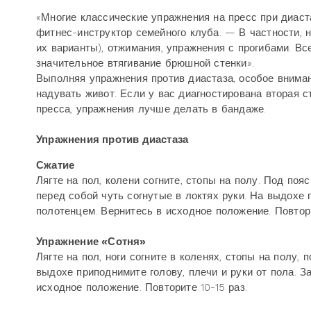
«Многие классические упражнения на пресс при диаста
фитнес-инструктор семейного клуба. — В частности, 
их варианты), отжимания, упражнения с прогибами. В
значительное втягивание брюшной стенки».
Выполняя упражнения против диастаза, особое внима
надувать живот. Если у вас диагностирована вторая 
пресса, упражнения лучше делать в бандаже.
Упражнения против диастаза
Сжатие
Лягте на пол, колени согните, стопы на полу. Под поя
перед собой чуть согнутые в локтях руки. На выдохе 
полотенцем. Вернитесь в исходное положение. Повтори
Упражнение «Сотня»
Лягте на пол, ноги согните в коленях, стопы на полу,
выдохе приподнимите голову, плечи и руки от пола. З
исходное положение. Повторите 10-15 раз.