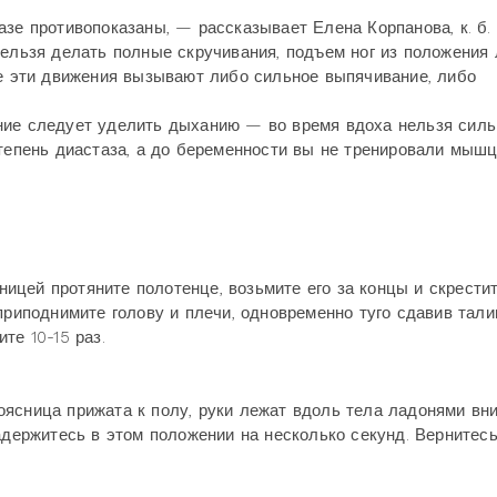
зе противопоказаны, — рассказывает Елена Корпанова, к. б. н
нельзя делать полные скручивания, подъем ног из положения 
се эти движения вызывают либо сильное выпячивание, либо
ние следует уделить дыханию — во время вдоха нельзя силь
степень диастаза, а до беременности вы не тренировали мыш
сницей протяните полотенце, возьмите его за концы и скрести
приподнимите голову и плечи, одновременно туго сдавив тал
те 10-15 раз.
 поясница прижата к полу, руки лежат вдоль тела ладонями вни
адержитесь в этом положении на несколько секунд. Вернитесь