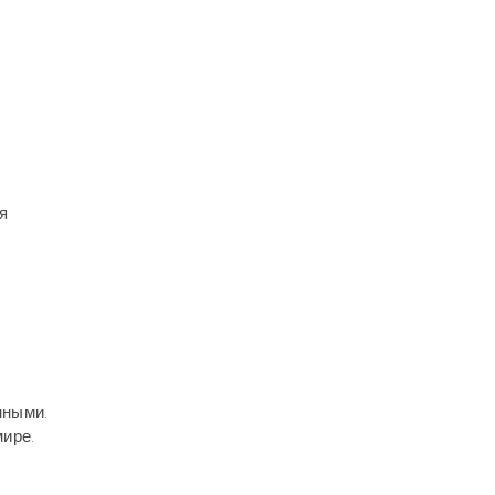
я
нными.
ире.