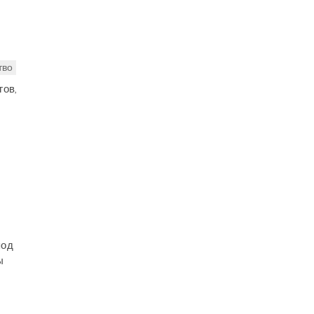
тво
гов,
под
ы