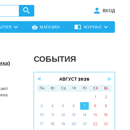
ВХОД
ЫТИЯ
МАГАЗИН
ЖУРНАЛ
СОБЫТИЯ
ика)
АВГУСТ 2026
дают
Пн
Вт
Ср
Чт
Пт
Сб
Вс
века
1
2
3
4
5
6
7
8
9
10
11
12
13
14
15
16
17
18
19
20
21
22
23