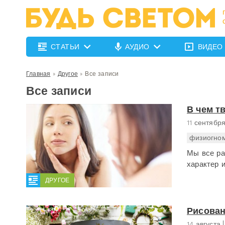
СТАТЬИ
АУДИО
ВИДЕО
Главная
»
Другое
»
Все записи
Все записи
В чем т
11 сентябр
физиогно
Мы все ра
характер 
ДРУГОЕ
Рисован
14 августа