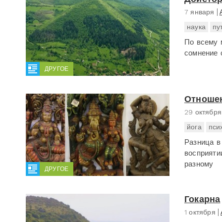
7 января
наука
пу
По всему 
сомнение 
ДРУГОЕ
Отношен
29 октября
йога
пси
Разница в
восприяти
разному
ДРУГОЕ
Гокарна
1 октября