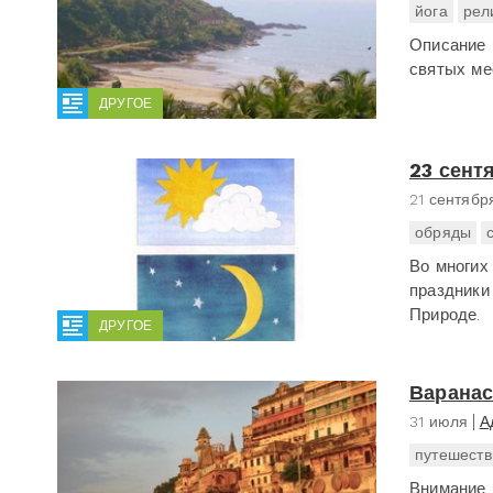
йога
рел
Описание 
святых ме
ДРУГОЕ
23 сент
21 сентябр
обряды
Во многих
праздники
Природе.
ДРУГОЕ
Варанас
31 июля
А
путешеств
Внимание,