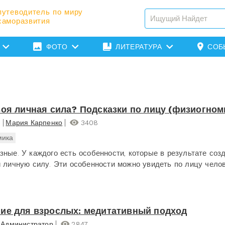
путеводитель по миру
саморазвития
ФОТО
ЛИТЕРАТУРА
СОБ
воя личная сила? Подсказки по лицу (физиогном
я
Мария Карпенко
3408
мика
зные. У каждого есть особенности, которые в результате соз
и личную силу. Эти особенности можно увидеть по лицу чело
ие для взрослых: медитативный подход
Администратор
2847