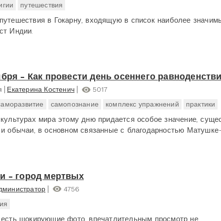
игии
путешествия
путешествия в Гокарну, входящую в список наиболее значим
ст Индии.
ября - Как провести день осеннего равноденств
я
Екатерина Костенич
5017
саморазвитие
самопознание
комплекс упражнений
практики
 культурах мира этому дню придается особое значение, суще
 и обычаи, в основном связанные с благодарностью Матушке
и - город мертвых
дминистратор
4756
ия
 есть шокирующие фото, впечатлительным просмотр не