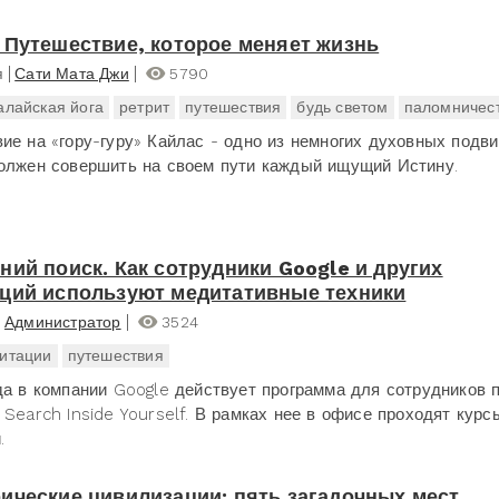
 Путешествие, которое меняет жизнь
я
Сати Мата Джи
5790
алайская йога
ретрит
путешествия
будь светом
паломничес
ие на «гору-гуру» Кайлас - одно из немногих духовных подви
олжен совершить на своем пути каждый ищущий Истину.
ний поиск. Как сотрудники Google и других
ций используют медитативные техники
Администратор
3524
итации
путешествия
да в компании Google действует программа для сотрудников 
 Search Inside Yourself. В рамках нее в офисе проходят курс
.
ические цивилизации: пять загадочных мест