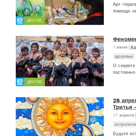
Арт-терап
помощи, о
ДРУГОЕ
Феномен
7 июня
Ад
здоровье
О секрете
постоянно 
ДРУГОЕ
28 апре
Тритья 
27 апреля
астрологи
Будьте ос