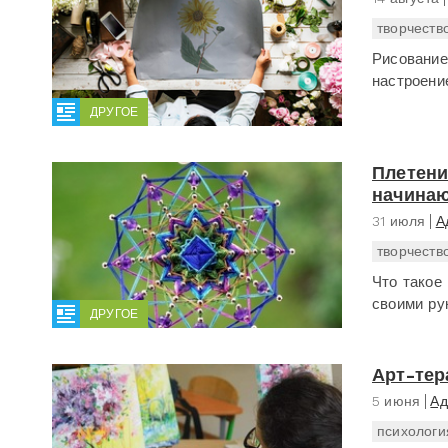
творчеств
Рисование
настроение
ДРУГОЕ
Плетени
начина
31 июля
А
творчеств
Что такое
своими рук
ДРУГОЕ
Арт-тер
5 июня
Ад
психологи