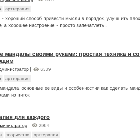
о
арттерапия
 - хороший способ привести мысли в порядок, улучшить пло
, а хорошее настроение - просто запечатлеть...
е мандалы своими руками: простая техника и с
ющим
дминистратор
6339
о
арттерапия
 мандала, основные ее виды и особенностии как сделать ман
ами из ниток.
апия для каждого
министратор
2954
я
творчество
арттерапия