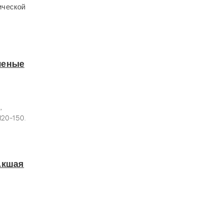
ической
ченые
,
20-150.
Акшая
!