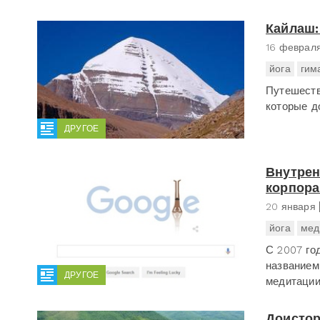
Кайлаш:
16 феврал
йога
гим
Путешеств
которые д
ДРУГОЕ
Внутрен
корпора
20 января
йога
мед
С 2007 го
названием
ДРУГОЕ
медитации
Доистор