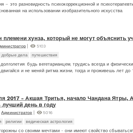
ия – это разновидность психокоррекционной и психотерапевт
снованная на использовании изобразительного искусства.
 племени хунза, который не могут объяснить у
министратор
5103
добрые дела
путешествия
 долголетия: будь вегетарианцем, трудись всегда и физически
двигайся и не меняй ритма жизни, тогда и проживешь лет до 1
ля 2017 - Акшая Тритья, начало Чандана Ятры, 
- лучший день в году
Администратор
5016
я
религии
ведическая астрология
торожны со своими мечтами - они имеют свойство сбываться