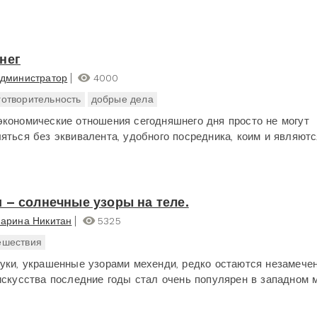
нег
дминистратор
4000
готворительность
добрые дела
кономические отношения сегодняшнего дня просто не могут
яться без эквивалента, удобного посредника, коим и являютс
 – солнечные узоры на теле.
арина Никитан
5325
ешествия
уки, украшенные узорами мехенди, редко остаются незамече
искусства последние годы стал очень популярен в западном м