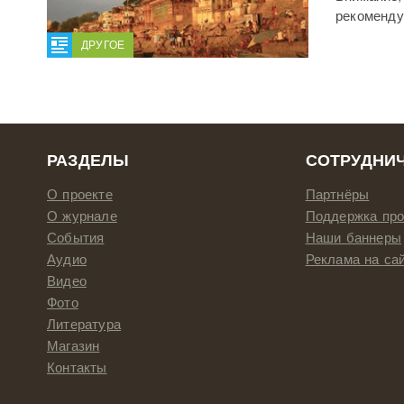
рекоменду
ДРУГОЕ
РАЗДЕЛЫ
СОТРУДНИ
О проекте
Партнёры
О журнале
Поддержка про
События
Наши баннеры
Аудио
Реклама на са
Видео
Фото
Литература
Магазин
Контакты