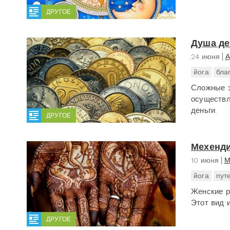
ДРУГОЕ
Душа де
24 июня
А
йога
бла
Сложные э
осуществл
деньги.
ДРУГОЕ
Мехенди
10 июня
М
йога
пут
Женские р
Этот вид 
ДРУГОЕ