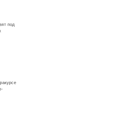
вят под
.
 ракурсе
о-