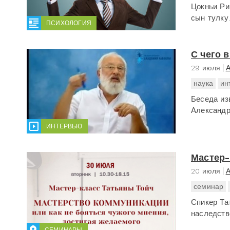
Цокньи Ри
сын тулку..
ПСИХОЛОГИЯ
С чего 
29 июля
А
наука
ин
Беседа из
Александр
ИНТЕРВЬЮ
Мастер-
20 июля
А
семинар
Спикер Та
наследстве
СЕМИНАРЫ