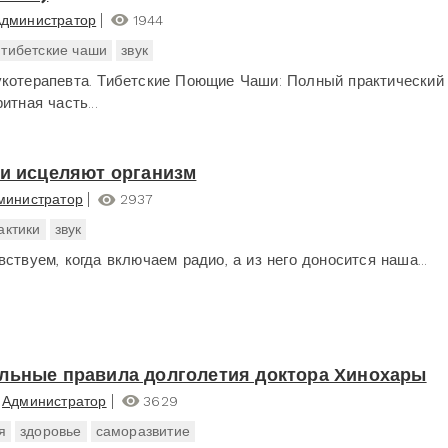
дминистратор
1944
тибетские чаши
звук
котерапевта. Тибетские Поющие Чаши: Полный практический
итная часть...
ки исцеляют организм
министратор
2937
актики
звук
ствуем, когда включаем радио, а из него доносится наша...
льные правила долголетия доктора Хинохары
Администратор
3629
я
здоровье
саморазвитие