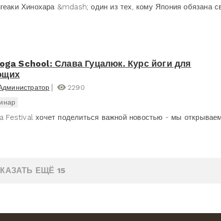
геаки Хинохара &mdash; один из тех, кому Япония обязана св
Yoga School: Слава Гуцалюк. Курс йоги для
ющих
Администратор
2290
инар
a Festival хочет поделиться важной новостью - мы открываем 
КАЗАТЬ ЕЩЁ 15