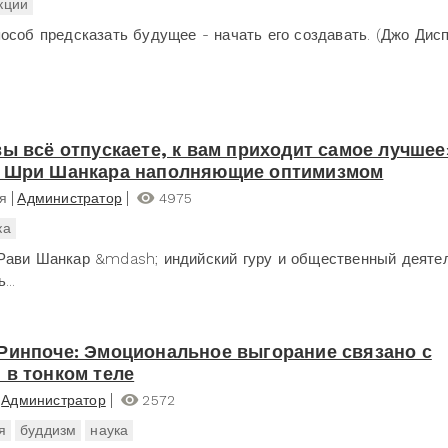
кции
соб предсказать будущее - начать его создавать. (Джо Диспе
вы всё отпускаете, к вам приходит самое лучшее
в Шри Шанкара наполняющие оптимизмом
я
Администратор
4975
ка
ави Шанкар &mdash; индийский гуру и общественный деятел
...
Ринпоче: Эмоциональное выгорание связано с
 в тонком теле
Администратор
2572
я
буддизм
наука