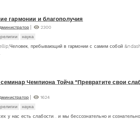
ие гармонии и благополучия
дминистратор
2300
религии
наука
ellip;Человек, пребывающий в гармонии с самим собой &ndash
.
семинар Чемпиона Тойча "Превратите свои сла
дминистратор
1624
религии
наука
ех у нас есть слабости... и мы бессознательно и сознательно.