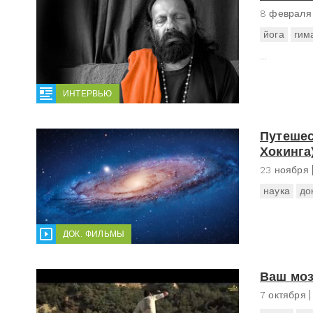
8 февраля
йога
гим
...
ИНТЕРВЬЮ
Путешес
Хокинга
23 ноября
наука
до
ДОК. ФИЛЬМЫ
Ваш моз
7 октября