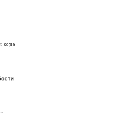
; когда
бости
..