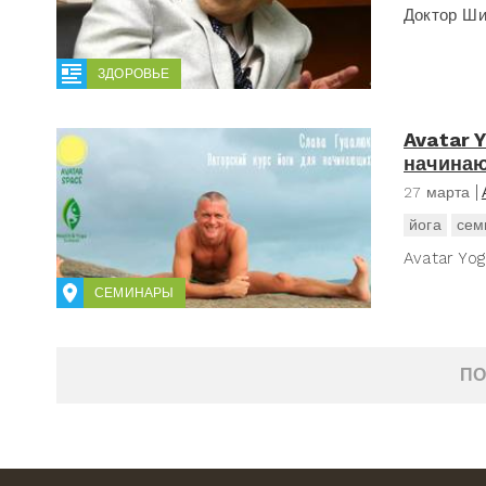
Доктор Ши
ЗДОРОВЬЕ
Avatar 
начина
27 марта
йога
сем
Avatar Yog
СЕМИНАРЫ
ПО