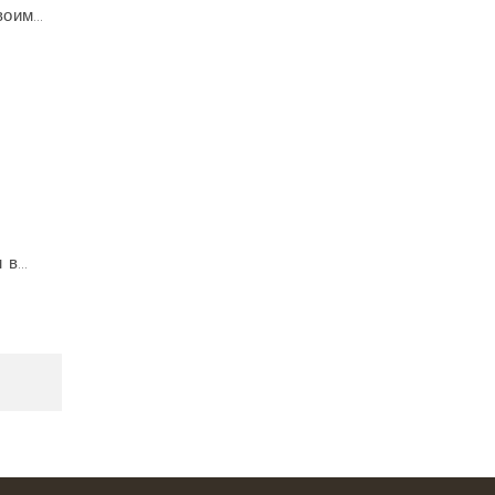
оим...
в...