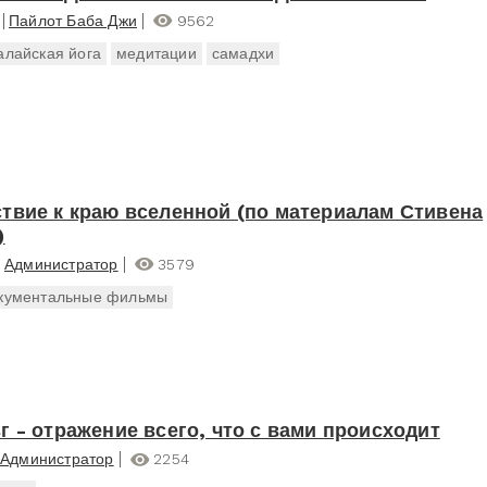
Пайлот Баба Джи
9562
алайская йога
медитации
самадхи
твие к краю вселенной (по материалам Стивена
)
Администратор
3579
кументальные фильмы
г - отражение всего, что с вами происходит
Администратор
2254