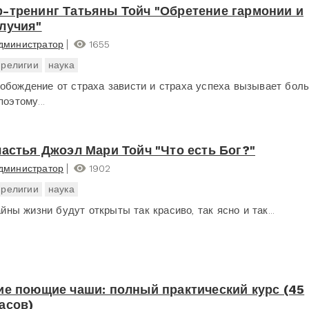
-тренинг Татьяны Тойч "Обретение гармонии и
лучия"
дминистратор
1655
религии
наука
обождение от страха зависти и страха успеха вызывает бол
поэтому...
частья Джоэл Мари Тойч "Что есть Бог?"
дминистратор
1902
религии
наука
тайны жизни будут открыты так красиво, так ясно и так...
ие поющие чаши: полный практический курс (45
асов)