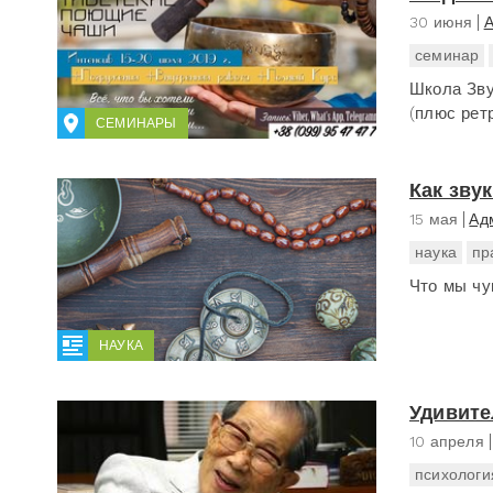
30 июня
А
семинар
Школа Зву
(плюс ретр
СЕМИНАРЫ
Как зву
15 мая
Ад
наука
пр
Что мы чув
НАУКА
Удивите
10 апреля
психологи