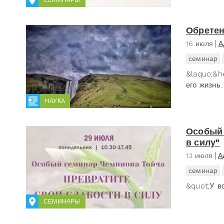
Обретен
16 июля
А
семинар
&laquo;&h
его жизнь..
НАУКА
Особый 
в силу"
13 июля
А
семинар
&quot;У вс
СЕМИНАРЫ