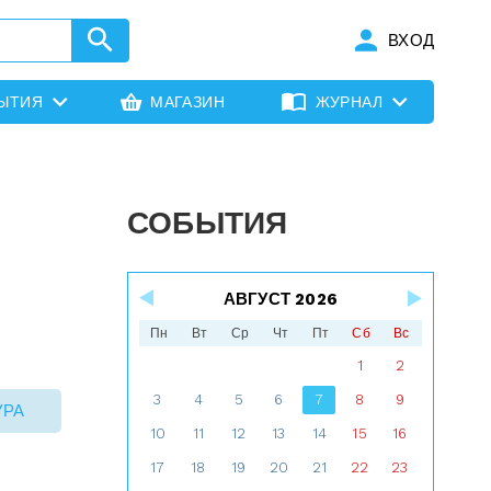
ВХОД
ЫТИЯ
МАГАЗИН
ЖУРНАЛ
СОБЫТИЯ
АВГУСТ 2026
Пн
Вт
Ср
Чт
Пт
Сб
Вс
1
2
3
4
5
6
7
8
9
УРА
10
11
12
13
14
15
16
17
18
19
20
21
22
23