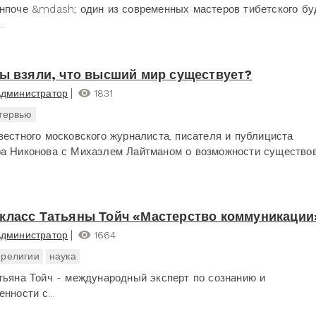
нпоче &mdash; один из современных мастеров тибетского бу
.
вы взяли, что высший мир существует?
дминистратор
1831
тервью
вестного московского журналиста, писателя и публициста
а Никонова с Михаэлем Лайтманом о возможности существова
класс Татьяны Тойч «Мастерство коммуникации
дминистратор
1664
религии
наука
тьяна Тойч - международный эксперт по сознанию и
нности с...