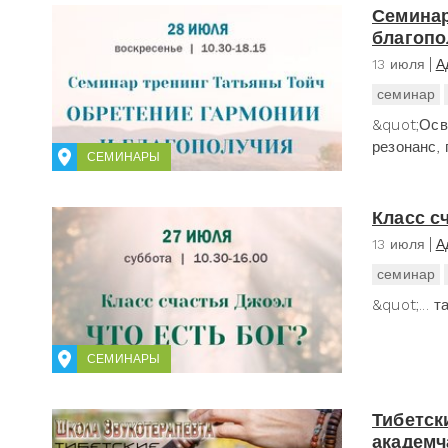
Семинар
благопо
13 июля
А
семинар
&quot;Осв
резонанс, 
СЕМИНАРЫ
Класс с
13 июля
А
семинар
&quot;... 
СЕМИНАРЫ
Тибетск
академч