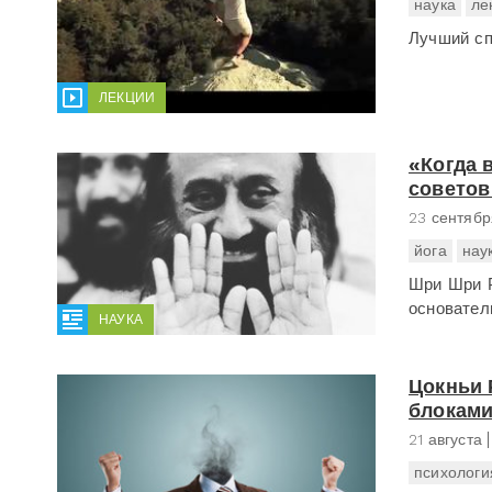
наука
ле
Лучший спо
ЛЕКЦИИ
«Когда 
совето
23 сентябр
йога
нау
Шри Шри Р
основатель
НАУКА
Цокньи 
блоками
21 августа
психологи