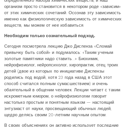
определенного набора химических веществ, и наш
организм просто становится в некотором роде «зависим»
от этих химических сочетаний. Осознав эту зависимость
именно как физиологическую зависимость от химических
веществ, мы можем от нее избавиться.
Необходим только сознательный подход.
Сегодня посмотрела лекцию Джо Диспенза «Сломай
привычку быть собой» и подумалось: «Таким ученым
золотые памятники надо ставить…» Биохимик,
нейрофизиолог, нейропсихолог, хиропрактик, отец троих
детей (двое из которых по инициативе Диспензы
родились под водой, хотя 23 года назад в США этот
способ считался полным сумасшествием) и очень
обаятельный в общении человек. Лекции читает с таким
искрометным юмором, о нейрофизиологии говорит
настолько простым и понятным языком — настоящий
энтузиаст от науки, просвещающий обычных людей,
щедро делясь своим 20-летним научным опытом.
В своих объяснениях он активно использует последние