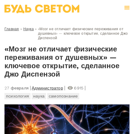
Главная
»
Наука
»
«Мозг не отличает физические переживания от
душевных» — ключевое открытие, сделанное Джо
Диспензой
«Мозг не отличает физические
переживания от душевных» —
ключевое открытие, сделанное
Джо Диспензой
27 февраля
Администратор
6915
психология
наука
самопознание