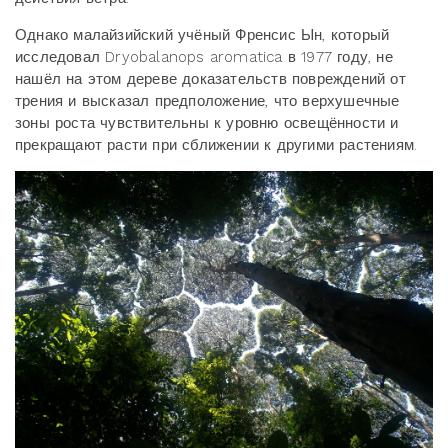
Однако малайзийский учёный Френсис Ын, который
исследовал Dryobalanops aromatica в 1977 году, не
нашёл на этом дереве доказательств повреждений от
трения и высказал предположение, что верхушечные
зоны роста чувствительны к уровню освещённости и
прекращают расти при сближении к другими растениям.