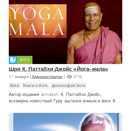
ЙОГА
Шри К. Паттабхи Джойс «Йога-мала»
27 января
Администратор
3716
йога
Книги о йоге
философия йоги
Автор издания &mdash; К. Паттабхи Джойс,
всемирно известный Гуру аштанга-виньяса йоги. В ...