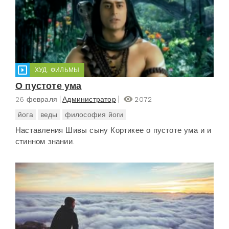
ХУД. ФИЛЬМЫ
О пустоте ума
26 февраля
Администратор
2072
йога
веды
философия йоги
Наставления Шивы сыну Кортикее о пустоте ума и и
стинном знании.