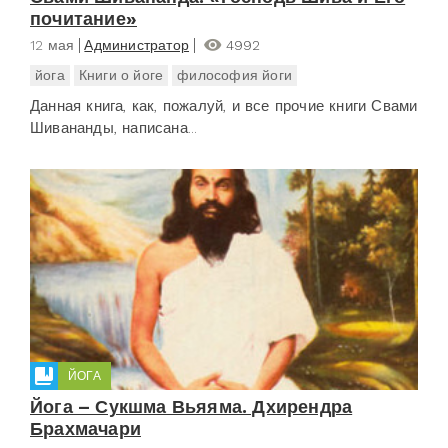
почитание»
12 мая
Администратор
4992
йога
Книги о йоге
философия йоги
Данная книга, как, пожалуй, и все прочие книги Свами
Шивананды, написана...
ЙОГА
Йога – Сукшма Вьяяма. Дхирендра
Брахмачари