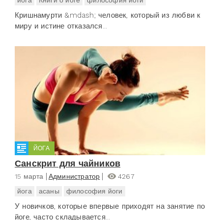
йога
Книги о йоге
философия йоги
Кришнамурти &mdash; человек, который из любви к
миру и истине отказался...
ЙОГА
Санскрит для чайников
15 марта
Администратор
4267
йога
асаны
философия йоги
У новичков, которые впервые приходят на занятие по
йоге, часто складывается...