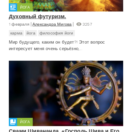
ЙОГА
Духовный футуризм.
1 февраля
Александра Мигова
3257
карма
йога
философия йоги
Мир будущего, каким он будет?! Этот вопрос
интересует меня очень серьёзно,...
ЙОГА
Свами Шивананда. «Господь Шива и Его