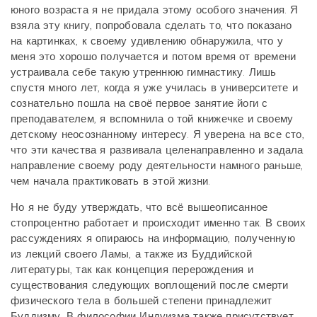
юного возраста я не придала этому особого значения. Я
взяла эту книгу, попробовала сделать то, что показано
на картинках, к своему удивлению обнаружила, что у
меня это хорошо получается и потом время от времени
устраивала себе такую утреннюю гимнастику. Лишь
спустя много лет, когда я уже училась в университете и
сознательно пошла на своё первое занятие йоги с
преподавателем, я вспомнила о той книжечке и своему
детскому неосознанному интересу. Я уверена на все сто,
что эти качества я развивала целенаправленно и задала
направление своему роду деятельности намного раньше,
чем начала практиковать в этой жизни.
Но я не буду утверждать, что всё вышеописанное
стопроцентно работает и происходит именно так. В своих
рассуждениях я опираюсь на информацию, полученную
из лекций своего Ламы, а также из Буддийской
литературы, так как концепция перерождения и
существования следующих воплощений после смерти
физического тела в большей степени принадлежит
Буддизму. В философии Индуизма также присутствует