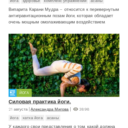
йога
здоровье
комплекс упражнений
асаны
Випарита Карани Мудра – относится к перевернутым
антигравитационным позам йоги, которая обладает
очень мощным омолаживающим воздействием.
ЙОГА
Силовая практика йоги.
21 августа
Александра Мигова
3898
йога
хатха йога
асаны
У каждого свои представления о том, какой должна