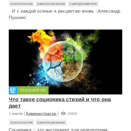
психология
самопознание
саморазвитие
…И с каждой осенью я расцветаю вновь. (Александр
Пушкин)
ПСИХОЛОГИЯ
Что такое соционика стихий и что она
дает
3 июля
Администратор
3489
психология
самопознание
Соционика – это инструмент для определения