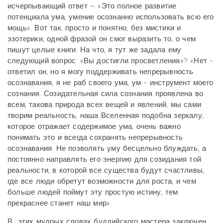
исчерпывающий ответ – «Это полное развитие
потенциала ума, умение осознанно использовать всю его
мощь». Вот так, просто и понятно, без мистики и
эзотерики, одной фразой он смог выразить то, о чем
пишут целые книги. На что, я тут же задала ему
следующий вопрос: «Вы достигли просветления»? «Нет -
ответил он, но я могу поддерживать непрерывность
осознавания, я не раб своего ума, ум - инструмент моего
сознания. Созидательная сила сознания проявлена во
всем, такова природа всех вещей и явлений, мы сами
творим реальность, наша Вселенная подобна зеркалу,
которое отражает содержимое ума, очень важно
понимать это и всегда сохранять непрерывность
осознавания. Не позволять уму бесцельно блуждать, а
постоянно направлять его энергию для созидания той
реальности, в которой все существа будут счастливы,
где все люди обретут возможности для роста, и чем
больше людей поймут эту простую истину, тем
прекраснее станет наш мир».
В
этих мудрых словах буддийского мастера заключен