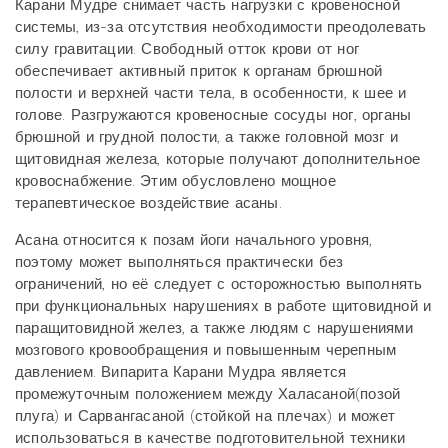
Карани Мудре снимает часть нагрузки с кровеносной
системы, из-за отсутствия необходимости преодолевать
силу гравитации. Свободный отток крови от ног
обеспечивает активный приток к органам брюшной
полости и верхней части тела, в особенности, к шее и
голове. Разгружаются кровеносные сосуды ног, органы
брюшной и грудной полости, а также головной мозг и
щитовидная железа, которые получают дополнительное
кровоснабжение. Этим обусловлено мощное
терапевтическое воздействие асаны.
Асана относится к позам йоги начального уровня,
поэтому может выполняться практически без
ограничений, но её следует с осторожностью выполнять
при функциональных нарушениях в работе щитовидной и
паращитовидной желез, а также людям с нарушениями
мозгового кровообращения и повышенным черепным
давлением. Випарита Карани Мудра является
промежуточным положением между Халасаной(позой
плуга) и Сарвангасаной (стойкой на плечах) и может
использоваться в качестве подготовительной техники