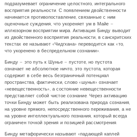
подразумевает ограничение целостного, интегрального
восприятия реальности. С появлением двойственности
начинается противопоставление, связанные с ним
оценочные суждения, что укореняет ум в Майе –
иллюзорном восприятии мира. Активация Бинду выводит
из двойственного восприятия реальности, в санскритских
текстах ее называют «Чидгхана» переводится как «то,
что укоренено в беспредельном сознании».
Бинду – это путь к Шунье – пустоте, но пустота
означает не абсолютное ничто, это пустота, которая
содержит в себе весь безграничный потенциал
пространства, фактически, слово «шунья» означает
«невещественность», а состояние невещественности
представляет собой чистое сознание. Через активацию
точки Бинду может быть реализована природа сознания,
на уровне прямого, непосредственного переживания, а не
на уровне интеллектуального познания, который всегда
ограничен точкой зрения и позицией рассмотрения.
Бинду метафорически называют «падающей каплей