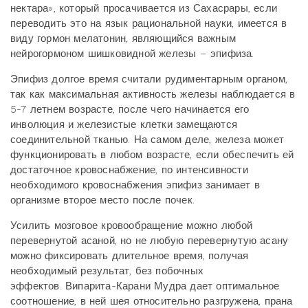
нектара», который просачивается из Сахасрары, если
переводить это на язык рациональной науки, имеется в
виду гормон мелатонин, являющийся важным
нейрогормоном шишковидной железы – эпифиза.
Эпифиз долгое время считали рудиментарным органом,
так как максимальная активность железы наблюдается в
5-7 летнем возрасте, после чего начинается его
инволюция и железистые клетки замещаются
соединительной тканью.
На самом деле, железа может
функционировать в любом возрасте, если обеспечить ей
достаточное кровоснабжение, по интенсивности
необходимого кровоснабжения эпифиз занимает в
организме второе место после почек.
Усилить мозговое кровообращение можно любой
перевернутой асаной, но не любую перевернутую асану
можно фиксировать длительное время, получая
необходимый результат, без побочных
эффектов. Випарита-Карани Мудра дает оптимальное
соотношение, в ней шея относительно разгружена, прана