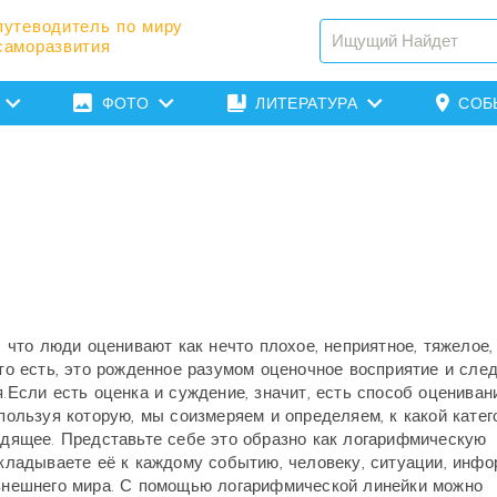
путеводитель по миру
саморазвития
ФОТО
ЛИТЕРАТУРА
СОБ
, что люди оценивают как нечто плохое, неприятное, тяжелое,
 то есть, это рожденное разумом оценочное восприятие и сл
.Если есть оценка и суждение, значит, есть способ оценивани
пользуя которую, мы соизмеряем и определяем, к какой катег
одящее. Представьте себе это образно как логарифмическую
кладываете её к каждому событию, человеку, ситуации, инфо
внешнего мира. С помощью логарифмической линейки можно