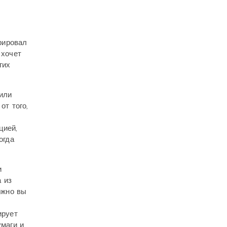
рировал
 хочет
гих
или
т того,
цией,
огда
и
 из
ожно вы
ирует
умаги и