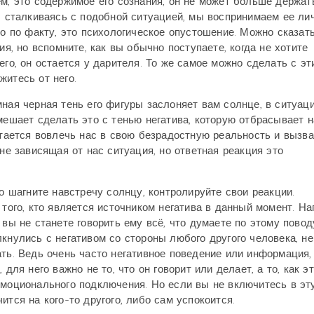
м, это содержимое его сознания, он не может больше держат
, сталкиваясь с подобной ситуацией, мы воспринимаем ее ли
но по факту, это психологическое опустошение. Можно сказать
ия, но вспомните, как вы обычно поступаете, когда не хотите
его, он остается у дарителя. То же самое можно сделать с эт
житесь от него.
ная черная тень его фигуры заслоняет вам солнце, в ситуац
мешает сделать это с тенью негатива, которую отбрасывает н
ытается вовлечь нас в свою безрадостную реальность и вызва
 не зависящая от нас ситуация, но ответная реакция это
то шагните навстречу солнцу, контролируйте свои реакции.
 того, кто является источником негатива в данный момент. На
 вы не станете говорить ему всё, что думаете по этому повод
кнулись с негативом со стороны любого другого человека, не
ать. Ведь очень часто негативное поведение или информация,
для него важно не то, что он говорит или делает, а то, как э
эмоционального подключения. Но если вы не включитесь в эту
ится на кого-то другого, либо сам успокоится.