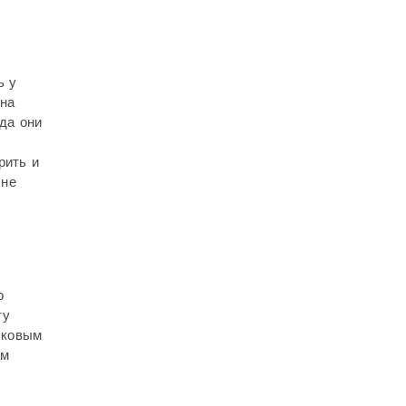
ь у
лна
гда они
рить и
 не
о
ту
усковым
ам