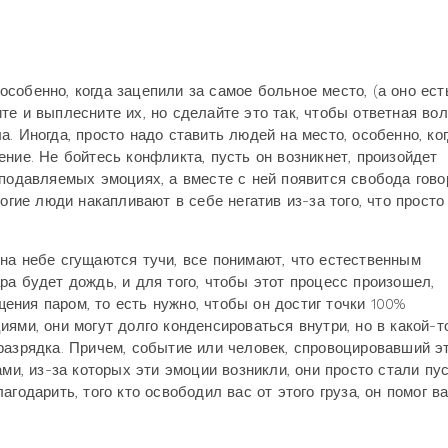
 особенно, когда зацепили за самое больное место, (а оно ест
е и выплесните их, но сделайте это так, чтобы ответная во
. Иногда, просто надо ставить людей на место, особенно, ко
ние. Не бойтесь конфликта, пусть он возникнет, произойдет
 подавляемых эмоциях, а вместе с ней появится свобода гово
огие люди накапливают в себе негатив из-за того, что просто
на небе сгущаются тучи, все понимают, что естественным
а будет дождь, и для того, чтобы этот процесс произошел,
ния паром, то есть нужно, чтобы он достиг точки 100%
ями, они могут долго конденсироваться внутри, но в какой-т
разрядка. Причем, событие или человек, спровоцировавший э
ами, из-за которых эти эмоции возникли, они просто стали п
годарить, того кто освободил вас от этого груза, он помог в