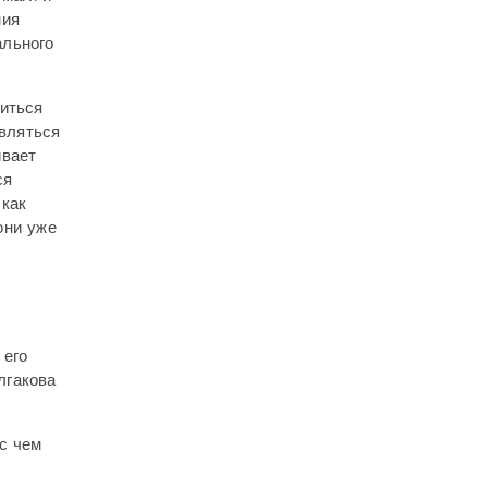
ния
ального
титься
являться
ивает
ся
 как
они уже
 его
лгакова
с чем