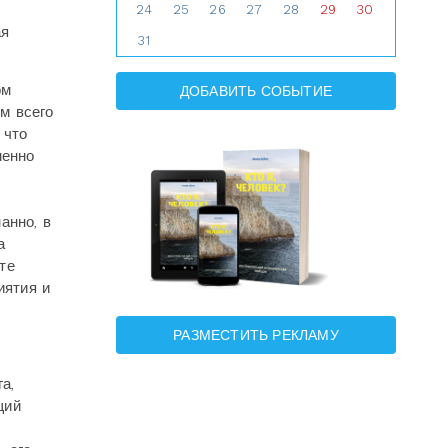
24
25
26
27
28
29
30
ая
31
ом
ДОБАВИТЬ СОБЫТИЕ
ым всего
 что
менно
анно, в
а
те
иятия и
РАЗМЕСТИТЬ РЕКЛАМУ
а,
щий