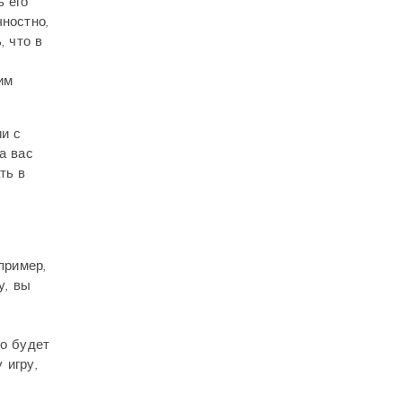
ь его
чностно,
, что в
им
ии с
а вас
ть в
пример,
у, вы
то будет
 игру,