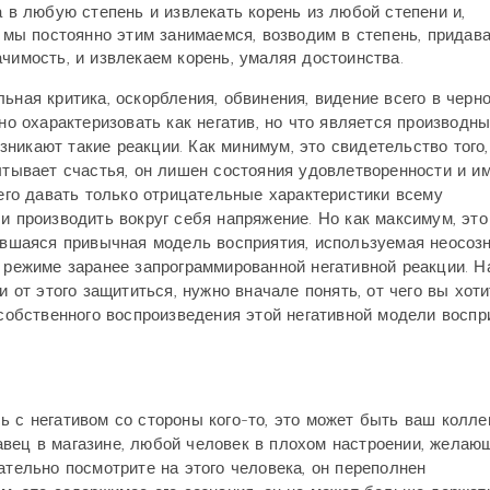
 в любую степень и извлекать корень из любой степени и,
 мы постоянно этим занимаемся, возводим в степень, придав
чимость, и извлекаем корень, умаляя достоинства.
ная критика, оскорбления, обвинения, видение всего в черн
но охарактеризовать как негатив, но что является производн
возникают такие реакции. Как минимум, это свидетельство того,
ытывает счастья, он лишен состояния удовлетворенности и и
его давать только отрицательные характеристики всему
 производить вокруг себя напряжение. Но как максимум, это
ившаяся привычная модель восприятия, используемая неосозн
 режиме заранее запрограммированной негативной реакции. Н
и от этого защититься, нужно вначале понять, от чего вы хоти
 собственного воспроизведения этой негативной модели воспр
 с негативом со стороны кого-то, это может быть ваш коллег
авец в магазине, любой человек в плохом настроении, желаю
ательно посмотрите на этого человека, он переполнен