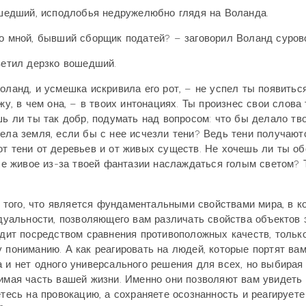
вошедший, исподлобья недружелюбно глядя на Воланда.
со мной, бывший сборщик податей? – заговорил Воланд суров
ветил дерзко вошедший.
оланд, и усмешка искривила его рот, – не успел ты появитьс
у, в чем она, – в твоих интонациях. Ты произнес свои слова т
шь ли ты так добр, подумать над вопросом: что бы делало тв
дела земля, если бы с нее исчезли тени? Ведь тени получают
ют тени от деревьев и от живых существ. Не хочешь ли ты о
все живое из-за твоей фантазии наслаждаться голым светом? 
от того, что является фундаментальными свойствами мира, в к
 дуальности, позволяющего вам различать свойства объектов 
ходит посредством сравнения противоположных качеств, тольк
 пониманию. А как реагировать на людей, которые портят ва
а и нет одного универсального решения для всех, но выбирая
димая часть вашей жизни. Именно они позволяют вам увидеть
етесь на провокацию, а сохраняете осознанность и реагируете