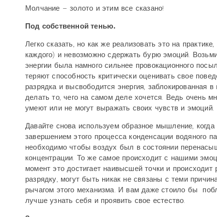
Молчание – золото и этим все сказано!
Под собственной тенью.
Легко сказать, но как же реализовать это на практике,
каждого) и невозможно сдержать бурю эмоций. Возьмит
энергии была намного сильнее провокационного посыла
теряют способность критически оценивать свое поведе
разрядка и высвободится энергия, заблокированная в
делать то, чего на самом деле хочется. Ведь очень мн
умеют или не могут выражать своих чувств и эмоций.
Давайте снова используем образное мышление, когда 
завершением этого процесса конденсации водяного пар
необходимо чтобы воздух был в состоянии перенасыще
концентрации. То же самое происходит с нашими эмоци
момент это достигает наивысшей точки и происходит 
разрядку, могут быть никак не связаны с теми причин
рычагом этого механизма. И вам даже стоило бы
побла
лучше узнать себя и проявить свое естество.