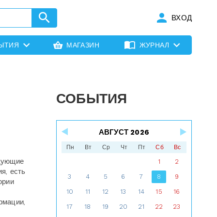
ВХОД
ЫТИЯ
МАГАЗИН
ЖУРНАЛ
СОБЫТИЯ
АВГУСТ 2026
Пн
Вт
Ср
Чт
Пт
Сб
Вс
едующие
1
2
я, есть
3
4
5
6
7
8
9
ории
10
11
12
13
14
15
16
рмации,
17
18
19
20
21
22
23