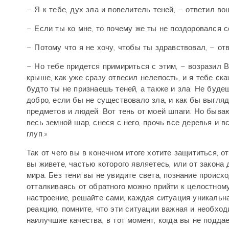
– Я к тебе, дух зла и повелитель теней, – ответил 
– Если ты ко мне, то почему же ты не поздоровался 
– Потому что я не хочу, чтобы ты здравствовал, – от
– Но тебе придется примириться с этим, – возразил В
крыше, как уже сразу отвесил нелепость, и я тебе скаж
будто ты не признаешь теней, а также и зла. Не буде
добро, если бы не существовало зла, и как бы выгля
предметов и людей. Вот тень от моей шпаги. Но быва
весь земной шар, снеся с него, прочь все деревья и 
глуп.»
Так от чего вы в конечном итоге хотите защититься, 
вы живете, частью которого являетесь, или от закона
мира. Без тени вы не увидите света, познание проис
отталкиваясь от обратного можно прийти к целостному
настроение, решайте сами, каждая ситуация уникальн
реакцию, помните, что эти ситуации важная и необхо
наилучшие качества, в тот момент, когда вы не подда