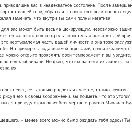
я, приводящие вас в неадекватное состояние. После заверше
 портрет вашей тени, обратная сторона того позитивного соци
елая замечать, что внутри вы сами полны негатива.
вет для вас может быть весьма шокирующим, невозможно защи
ете только взять под контроль свою тень и позволять ей про
, это неотъемлемая часть вашей личности и она тоже заслуж
себя. На примере с подавляемой агрессией, начните занимать
де можно открыто проявлять свой темперамент и вы увидите,
ьше недолюбливали. Не факт, что вы начнете их любить, но 
ознания.
только свет, есть только радость и счастье, только позитив,
о рисуя его в своем воображении, вы поймете, что это утопия,
азно, я приведу отрывок из бессмертного романа Михаила Бу
ошедшего, – менее всего можно было ожидать тебя здесь! Ты 