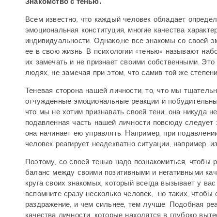
Знакомство с тенью.
Всем известно, что каждый человек обладает определ
эмоциональная конституция, многие качества характе
индивидуальности. Однако,не все знакомы со своей 
ее в свою жизнь. В психологии «тенью» называют набо
их замечать и не признает своими собственными. Это
людях, не замечая при этом, что самив той же степен
Теневая сторона нашей личности, то, что мы тщатель
отчужденные эмоциональные реакции и побудительные
что мы не хотим признавать своей тени, она никуда не
подавленная часть нашей личности повсюду следует з
она начинает ею управлять. Например, при подавлении
человек реагирует неадекватно ситуации, например, из
Поэтому, со своей тенью надо познакомиться, чтобы р
баланс между своими позитивными и негативными каче
круга своих знакомых, который всегда вызывает у вас
вспомните сразу несколько человек,
но таких, чтобы 
раздражение, и чем сильнее, тем лучше. Подобная реа
качества личности, которые находятся в глубоко выте