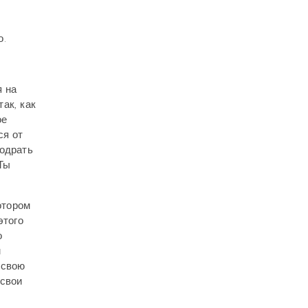
о.
я на
ак, как
ое
ся от
бодрать
Ты
отором
этого
о
м
 свою
 свои