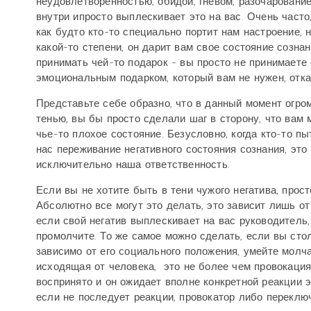
неудовлетворенностью, обидой, гневом, разочарование
внутри ипросто выплескивает это на вас. Очень часто
как будто кто-то специально портит нам настроение, 
какой-то степени, он дарит вам свое состояние сознан
принимать чей-то подарок - вы просто не принимаете 
эмоциональным подарком, который вам не нужен, отка
Представьте себе образно, что в данный момент огром
тенью, вы бы просто сделали шаг в сторону, что вам 
чье-то плохое состояние. Безусловно, когда кто-то п
нас переживание негативного состояния сознания, это
исключительно наша ответственность.
Если вы не хотите быть в тени чужого негатива, прос
Абсолютно все могут это делать, это зависит лишь от
если свой негатив выплескивает на вас руководитель,
промолчите. То же самое можно сделать, если вы стол
зависимо от его социального положения, умейте молч
исходящая от человека,
это не более чем провокация, 
воспринято и он ожидает вполне конкретной реакции 
если не последует реакции, провокатор либо переключ