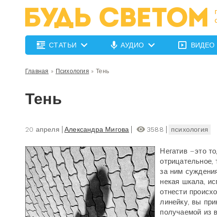
СТАТЬИ
АУДИО
ВИДЕО
Главная
»
Психология
»
Тень
Тень
20 апреля
Александра Мигова
3588
психология
Негатив –это то
отрицательное,
за ним суждения
некая шкала, ис
отнести происх
линейку, вы при
получаемой из 