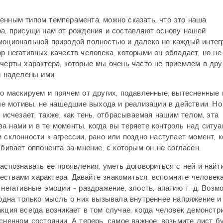
енным типом темперамента, можно сказать, что это наша
ра, присущи нам от рождения и составляют основу нашей
эмоциональной природой полностью и далеко не каждый интег
р негативных качеств человека, которыми он обладает, но не
 черты характера, которые мы очень часто не приемлем в дру
и наделены ими.
но маскируем и прячем от других, подавленные, вытесненные 
 мотивы, не нашедшие выхода и реализации в действии. Но о
 исчезает, также, как тень, отбрасываемая нашим телом, эта
а нами и в те моменты, когда вы теряете контроль над ситуа
 склонности к агрессии, рано или поздно наступает момент, к
бивает оппонента за мнение, с которым он не согласен.
аспознавать ее проявления, уметь договориться с ней и найт
ствами характера. Давайте знакомиться, вспомните человека
 негативные эмоции - раздражение, злость, апатию т. д. Возм
одна только мысль о них вызывала внутреннее напряжение и
кция всегда возникает в том случае, когда человек демонстр
сненном состоянии. А теперь, самое важное, возьмите лист б