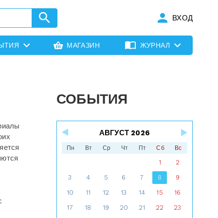
ВХОД
ЫТИЯ
МАГАЗИН
ЖУРНАЛ
СОБЫТИЯ
ериалы
АВГУСТ 2026
оих
яется
Пн
Вт
Ср
Чт
Пт
Сб
Вс
яются
1
2
3
4
5
6
7
8
9
10
11
12
13
14
15
16
с
17
18
19
20
21
22
23