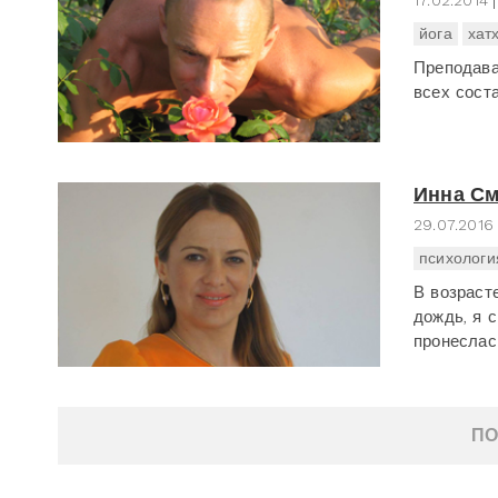
17.02.2014
йога
хат
Преподава
всех сост
Инна С
29.07.2016
психологи
В возраст
дождь, я с
пронеслас
ПО