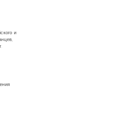
ского и
анцев,
.
дения