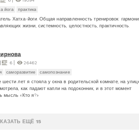
6
19594
ха йога
практика
тель Хатха-йоги. Общая направленность тренировок: гармон
авляющих жизни, системность, целостность, практичность.
мирнова
6
26462
я
саморазвитие
самопознание
е шести лет я стояла у окна в родительской комнате, на ули
мотрела, как падают капли на подоконник, и в этот момент
ь мысль «Кто я?»
КАЗАТЬ ЕЩЁ 15