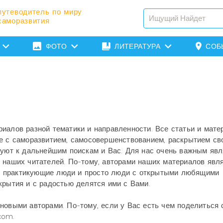
путеводитель по миру
саморазвития
ФОТО
ЛИТЕРАТУРА
СОБ
иалов разной тематики и направленности. Все статьи и мат
ые с саморазвитием, самосовершенствованием, раскрытием св
руют к дальнейшим поискам и Вас. Для нас очень важным явл
я наших читателей. По-тому, авторами наших материалов явл
ые, практикующие люди и просто люди с открытыми любящими
крытия и с радостью делятся ими с Вами.
новыми авторами. По-тому, если у Вас есть чем поделиться 
com.