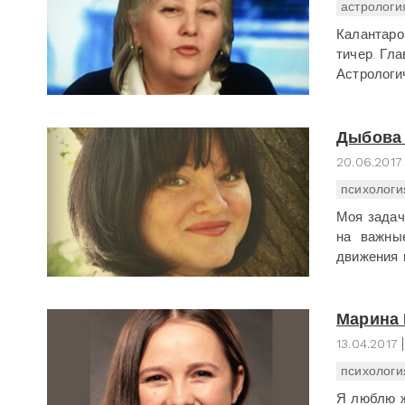
астрологи
Калантаро
тичер. Гл
Астролог
Дыбова
20.06.2017
психологи
Моя задач
на важные
движения 
Марина 
13.04.2017
психологи
Я люблю ж