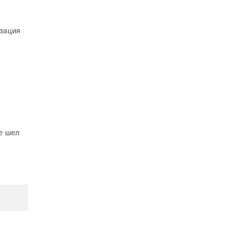
изация
це шел