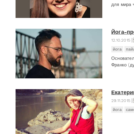
для мира 
Йога-п
12.10.2015
йога
пай
Основател
Франко (д
Екатери
29.11.2015
йога
сам