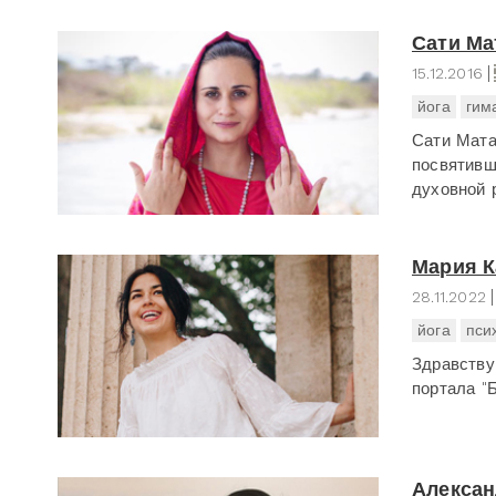
Сати Ма
15.12.2016
йога
гим
Сати Мата
посвятивш
духовной 
Мария К
28.11.2022
йога
пси
Здравству
портала "
Алексан