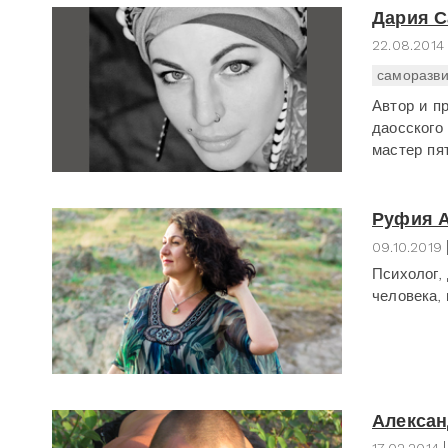
Дария С
22.08.2014
саморазви
Автор и п
даосского
мастер пя
Руфия 
09.10.2019
Психолог,
человека, 
Алексан