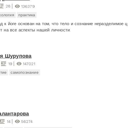
28
136379
хология
практика
д к йоге основан на том, что тело и сознание неразделимое ц
ет на все аспекты нашей личности.
ия Шурупова
19
147021
тие
самопознание
алантарова
14
56274