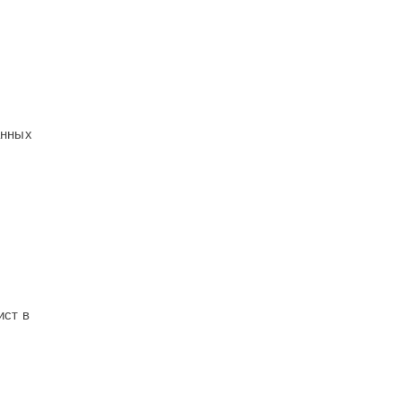
анных
ист в