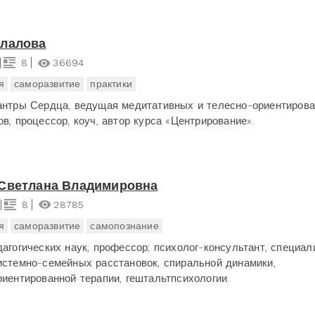
алалова
8
36694
я
саморазвитие
практики
антры Сердца, ведущая медитативных и телесно-ориентиров
в, процессор, коуч, автор курса «Центрирование».
Светлана Владимировна
8
28785
я
саморазвитие
самопознание
дагогических наук, профессор; психолог-консультант, специал
истемно-семейных расстановок, спиральной динамики,
риентированной терапии, гештальтпсихологии.