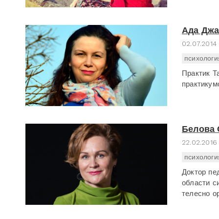
Ада Дж
02.07.2014
психологи
Практик Т
практикумо
Белова 
22.02.2016
психологи
Доктор пе
области с
телесно о