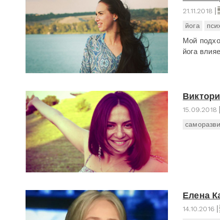
21.11.2018
йога
пси
Мой подхо
йога влия
Виктор
15.09.2018
саморазви
Елена К
14.10.2016