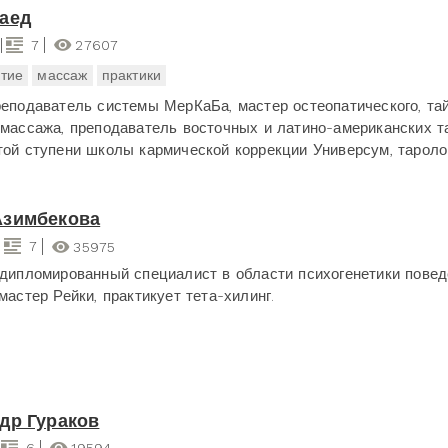
аед
7
27607
тие
массаж
практики
реподаватель системы МерКаБа, мастер остеопатического, тай
 массажа, преподаватель восточных и латино-американских т
той ступени школы кармической коррекции Универсум, таролог
Азимбекова
7
35975
 дипломированный специалист в области психогенетики пове
мастер Рейки, практикует тета-хилинг.
др Гураков