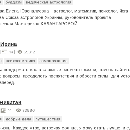
я
буддизм
ведическая астрология
ва Елена Ювеналиевна - астролог, математик, психолог, йога
ава Союза астрологов Украины, руководитель проекта
ическая Мастерская КАЛАНТАРОВОЙ.
 Ирина
14
55812
я
психосоматика
самопознание
а поддержать вас в сложные моменты жизни, помочь найти 
 вопросы, преодолеть препятствия и обрести силы для усто
вперёд.
Никитан
14
73996
я
добрые дела
путешествия
изнь! Каждое утро, встречая солнце, я хочу стать лучше, и 