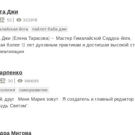
та Джи
52
322918
алайская йога
пайлот баба джи
 Джи (Елена Тарасова) – Мастер Гималайской Сиддха-йоги,
ая более 12 лет духовным практикам и достигшая высокой с
реализации.
арпенко
30
148695
хология
саморазвитие
й, друг. Меня Мария зовут. Я создатель и главный редактор
Будь Светом".
дра Мигова