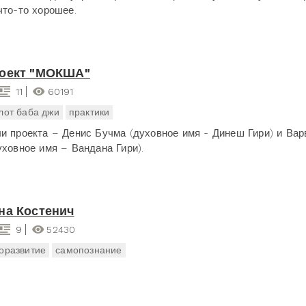
что-то хорошее.
роект "МОКША"
11
60191
лот баба джи
практики
и проекта – Денис Бучма (духовное имя - Динеш Гири) и Вар
уховное имя – Вандана Гири).
на Костенич
9
52430
оразвитие
самопознание