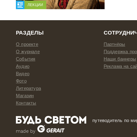
ЛЕКЦИИ
РАЗДЕЛЫ
СОТРУДНИ
О проекте
Партнёры
О журнале
Поддержка про
События
Наши баннеры
Аудио
Реклама на са
Видео
Фото
Литература
Магазин
Контакты
путеводитель по ми
made by