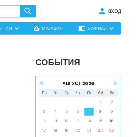
ВХОД
ЫТИЯ
МАГАЗИН
ЖУРНАЛ
СОБЫТИЯ
АВГУСТ 2026
Пн
Вт
Ср
Чт
Пт
Сб
Вс
1
2
3
4
5
6
7
8
9
10
11
12
13
14
15
16
17
18
19
20
21
22
23