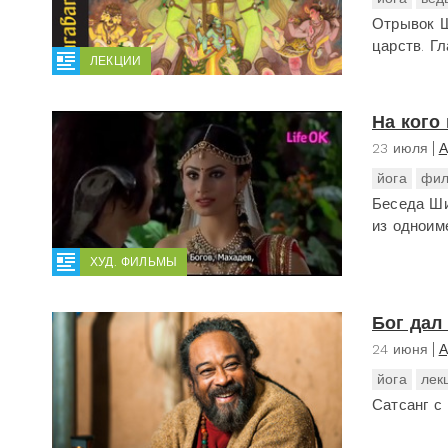
Отрывок Ш
царств. Г
ЛЕКЦИИ
На кого
23 июля
А
йога
фил
Беседа Ши
из одноим
ХУД. ФИЛЬМЫ
Бог дал
24 июня
А
йога
лек
Сатсанг с