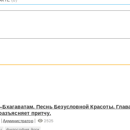
АКТЕ
(0)
Бхагаватам. Песнь Безусловной Красоты. Глава
разъясняет притчу.
Администратор
2525
ы
философия йоги