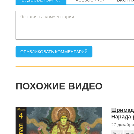
БУДЬСВЕТОМ
(0)
FACEBOOK
(0)
ВКОНТ
ПОХОЖИЕ ВИДЕО
Шримад-
Нарада 
27 декабря
йога
вед