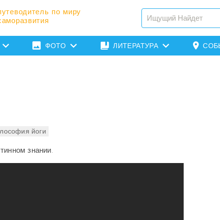
путеводитель по миру
саморазвития
ФОТО
ЛИТЕРАТУРА
СОБ
лософия йоги
тинном знании.