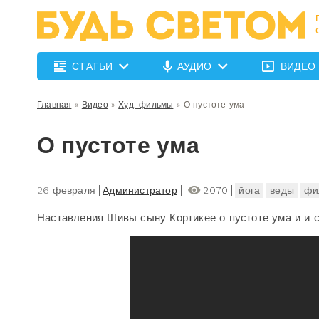
СТАТЬИ
АУДИО
ВИДЕО
Главная
»
Видео
»
Худ. фильмы
»
О пустоте ума
О пустоте ума
26 февраля
Администратор
2070
йога
веды
фи
Наставления Шивы сыну Кортикее о пустоте ума и и с