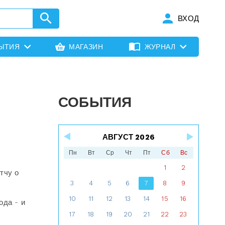
ВХОД
ЫТИЯ
МАГАЗИН
ЖУРНАЛ
СОБЫТИЯ
АВГУСТ 2026
Пн
Вт
Ср
Чт
Пт
Сб
Вс
1
2
тчу о
3
4
5
6
7
8
9
10
11
12
13
14
15
16
ода - и
17
18
19
20
21
22
23