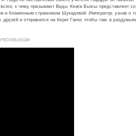
 всего, к чему призывают Веды. Книга Вьясы представляет с
 и блаженным странником Шукадевой. Император, узнав о то
 друзей и отправился на берег Ганги, чтобы там, в раздумья
=KY15OWEoSGM