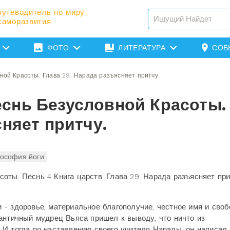
путеводитель по миру
саморазвития
ФОТО
ЛИТЕРАТУРА
СОБ
ой Красоты. Глава 29. Нарада разъясняет притчу.
снь Безусловной Красоты.
сняет притчу.
ософия йоги
ты. Песнь 4 Книга царств. Глава 29. Нарада разъясняет при
- здоровье, материальное благополучие, честное имя и своб
античный мудрец Вьяса пришел к выводу, что ничто из
И тогда по наставлению своего учителя Нарады, он написал