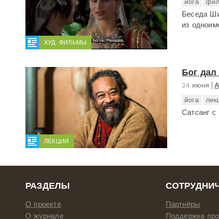
йога
фил
Беседа Ши
из одноим
ХУД. ФИЛЬМЫ
Бог дал
24 июня
А
йога
лек
Сатсанг с
ЛЕКЦИИ
РАЗДЕЛЫ
СОТРУДНИ
О проекте
Партнёры
О журнале
Поддержка про