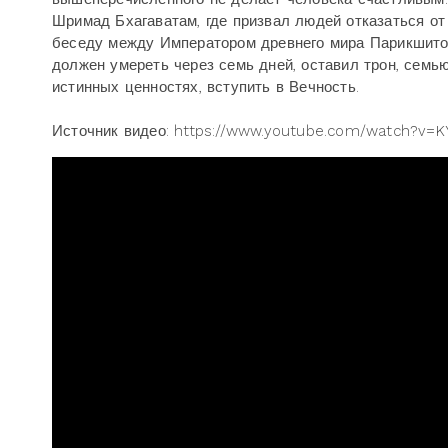
Шримад Бхагаватам, где призвал людей отказаться от
беседу между Императором древнего мира Парикшитом
должен умереть через семь дней, оставил трон, семью,
истинных ценностях, вступить в Вечность.
Источник видео: https://www.youtube.com/watch?v