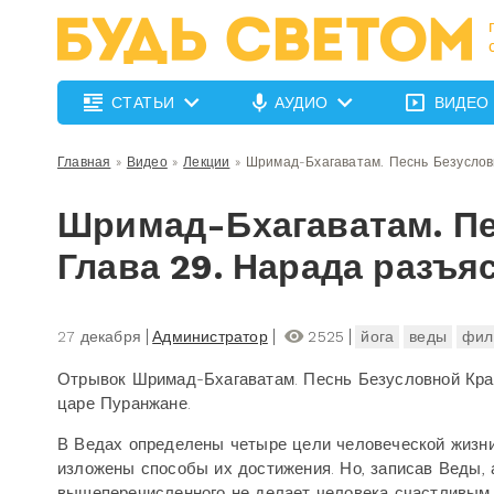
СТАТЬИ
АУДИО
ВИДЕО
Главная
»
Видео
»
Лекции
»
Шримад-Бхагаватам. Песнь Безусловн
Шримад-Бхагаватам. Пе
Глава 29. Нарада разъя
27 декабря
Администратор
2525
йога
веды
фил
Отрывок Шримад-Бхагаватам. Песнь Безусловной Красо
царе Пуранжане.
В Ведах определены четыре цели человеческой жизни 
изложены способы их достижения. Но, записав Веды, 
вышеперечисленного не делает человека счастливым. 