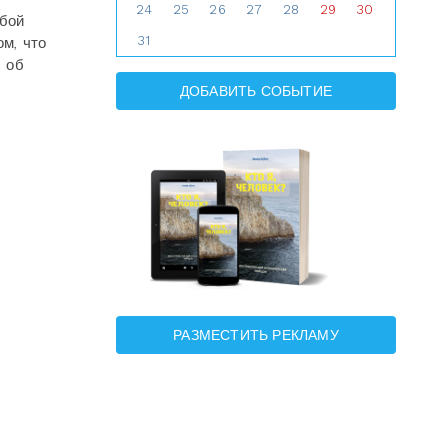
24
25
26
27
28
29
30
обой
31
м, что
х об
ДОБАВИТЬ СОБЫТИЕ
РАЗМЕСТИТЬ РЕКЛАМУ