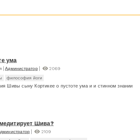
те ума
я
Администратор
2069
ы
философия йоги
ия Шивы сыну Кортикее о пустоте ума и и стинном знании
 медитирует Шива?
дминистратор
2109