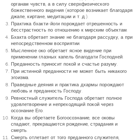
органам чувств, а в силу сверхфизического
божественного видения (которое возникает благодаря
джапе, киртане, медитации и т. д.).
Практика бхакти-йоги порождает отрешенность и
бесстрастность по отношению к мирским объектам.
Бхакта обретает знание не благодаря рассудку, а при
непосредственном восприятии.
Мысленное око обретает ясное видение при
применении глазных капель благодати Господней.
Преданность приносит покой и счастье разуму.
При истинной преданности не может быть никакого
эгоизма.
Праведные деяния и практика дхармы порождают
любовь и преданность Господу.
Ревностный служитель Господа обретает полное
удовлетворение и непреходящий покой через
осознание Его.
Когда вы обретаете Богоосознание, все оковы
спадают, прекращаются рождение, страдания и
смерть.
Смерть отлетает от того преданного служителя,