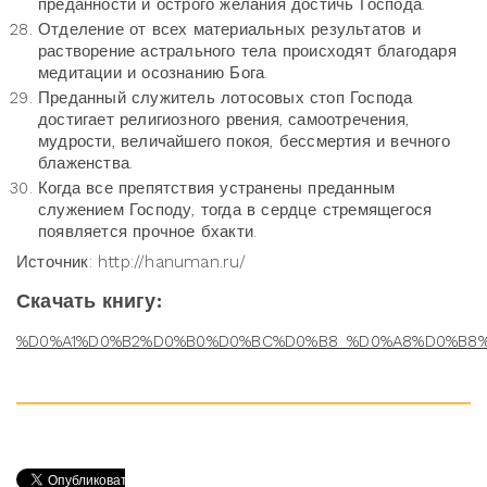
преданности и острого желания достичь Господа.
Отделение от всех материальных результатов и
растворение астрального тела происходят благодаря
медитации и осознанию Бога.
Преданный служитель лотосовых стоп Господа
достигает религиозного рвения, самоотречения,
мудрости, величайшего покоя, бессмертия и вечного
блаженства.
Когда все препятствия устранены преданным
служением Господу, тогда в сердце стремящегося
появляется прочное бхакти.
Источник: http://hanuman.ru/
Скачать книгу:
%D0%A1%D0%B2%D0%B0%D0%BC%D0%B8_%D0%A8%D0%B8%