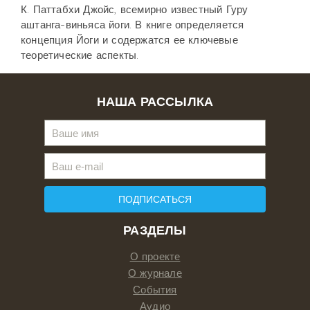
К. Паттабхи Джойс, всемирно известный Гуру
аштанга-виньяса йоги. В книге определяется
концепция Йоги и содержатся ее клю­чевые
теоретические аспекты.
НАША РАССЫЛКА
ПОДПИСАТЬСЯ
РАЗДЕЛЫ
О проекте
О журнале
События
Аудио