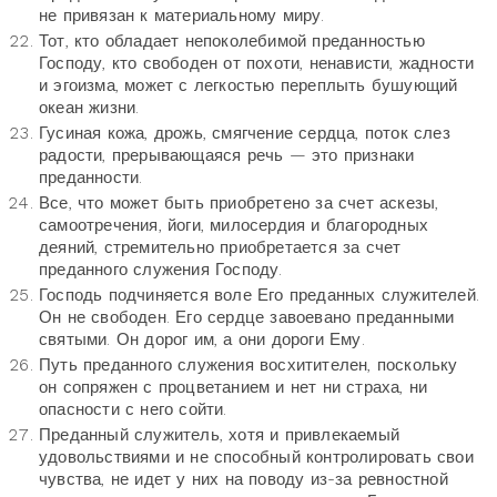
не привязан к материальному миру.
Тот, кто обладает непоколебимой преданностью
Господу, кто свободен от похоти, ненависти, жадности
и эгоизма, может с легкостью переплыть бушующий
океан жизни.
Гусиная кожа, дрожь, смягчение сердца, поток слез
радости, прерывающаяся речь — это признаки
преданности.
Все, что может быть приобретено за счет аскезы,
самоотречения, йоги, милосердия и благородных
деяний, стремительно приобретается за счет
преданного служения Господу.
Господь подчиняется воле Его преданных служителей.
Он не свободен. Его сердце завоевано преданными
святыми. Он дорог им, а они дороги Ему.
Путь преданного служения восхитителен, поскольку
он сопряжен с процветанием и нет ни страха, ни
опасности с него сойти.
Преданный служитель, хотя и привлекаемый
удовольствиями и не способный контролировать свои
чувства, не идет у них на поводу из-за ревностной