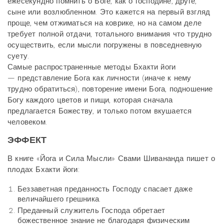
ежесекундно помнить о Боге, как о господине, друге,
сыне или возлюбленном. Это кажется на первый взгляд
проще, чем отжиматься на коврике, но на самом деле
требует полной отдачи, тотального внимания что трудно
осуществить, если мысли погружены в повседневную
суету.
Самые распространенные методы Бхакти йоги
— представление Бога как личности (иначе к нему
трудно обратиться), повторение имени Бога, подношение
Богу каждого цветов и пищи, которая сначала
предлагается Божеству, и только потом вкушается
человеком.
ЭФФЕКТ
В книге «Йога и Сила Мысли» Свами Шивананда пишет о
плодах Бхакти йоги:
Беззаветная преданность Господу спасает даже
величайшего грешника.
Преданный служитель Господа обретает
божественное знание не благодаря физическим