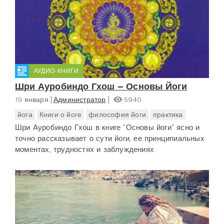
АУДИО-КНИГИ
Шри Ауробиндо Гхош – Основы Йоги
19 января
Администратор
5940
йога
Книги о йоге
философия йоги
практика
Шри Ауробиндо Гхош в книге "Основы йоги" ясно и
точно рассказывает о сути йоги, ее принципиальных
моментах, трудностях и заблуждениях.