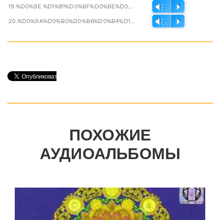
19.%D0%9E %D1%81%D0%BF%D0%BE%D0%BA%D0%BE%D0%B9%D0%BD%D0%BE%D0%B9 %D1%82%D0%B8%D1%88%D0%B8%D0%BD%D0%B5.mp3
Vm
P
20.%D0%9A%D0%B0%D0%B6%D0%B4%D1%8B%D0%B9 %D0%B1%D1%83%D0%B4%D0%B4%D0%B0 %D0%BE%D0%B1%D0%BE%D0%B3%D0%B0%D1%89%D0%B0%D0%B5%D1%82 %D0%B2%D1%81%D0%B5%D0%BB%D0%B5%D0%BD%D0%BD%D1%83%D1%8E.mp3
Vm
P
ПОХОЖИЕ
АУДИОАЛЬБОМЫ