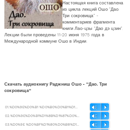
Настоящая книга составлена
из цикла лекций Ошо "Дао.
Три сокровища" -
комментариев фрагмента
книги Лао-цзы "Дао дэ цзин".
Лекции были проведены 11-20 июня 1975 года в
Международной коммуне Ошо в Индии.
Скачать аудиокнигу Раджниш Ошо - “Дао. Три
сокровища”
01.%D0%9E%D0%B1 %D0%B0%D0%B1%D1%81%D0%BE%D0%BB%D1%8E%D1%82%D0%BD%D0%BE%D0%BC %D0%94%D0%B0%D0%BE.mp3
Vm
P
02.%D0%9E%D0%B1%D1%8B%D1%87%D0%BD%D0%BE%D1%81%D1%82%D1%8C.mp3
Vm
P
03.%D0%9E %D0%BF%D1%80%D0%B8%D1%80%D0%BE%D0%B4%D0%B5 %D0%94%D0%B0%D0%BE.mp3
Vm
P