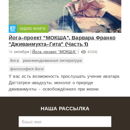
АУДИО-КНИГИ
Йога-проект "МОКША", Варвара Франко
"Дживанмукта-Гита" (Часть 1)
14 октября
Йога-проект "МОКША"
4066
йога
рекомендованная литература
философия йоги
У вас есть возможность прослушать учение аватара
Даттатреи-авадхуты, монолог о природе
дживанмукты – освобождённого при жизни.
НАША РАССЫЛКА