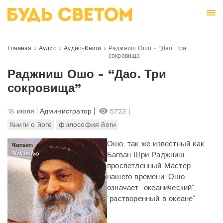
Главная
»
Аудио
»
Аудио-Книги
»
Раджниш Ошо - “Дао. Три
сокровища”
Раджниш Ошо - “Дао. Три
сокровища”
18 июля
Администратор
5723
Книги о йоге
философия йоги
Ошо, так же известный как
Багван Шри Раджниш -
просветленный Мастер
нашего времени. Ошо
означает "океанический",
"растворенный в океане".