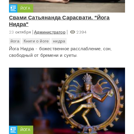
ЙОГА
Свами Сатьянанда Сарасвати. "Йога
Нидра"
23 октября
Администратор
2394
йога
Книги о йоге
нидра
Йога Нидра - божественное расслабление, сон,
свободный от бремени и суеты.
ЙОГА