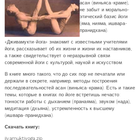
асан (виньяса-краме),
не забыт и морально-
этический базис йоги
(яма, нияма, ишвара-
пранидхана).
«Дживамукти-йога» знакомит с известными учителями
йоги, рассказывает об их жизни и жизни их наставников,
а также свидетельствует о неразрывной связи
современной йоги с культурой, наукой и искусством.
В книге много такого, что до сих пор не печатали или
держали в секрете, например, методы построения
последовательностей асан (виньяса-крама). Есть и такие
темы, которые в книгах по йоге встретишь нечасто:
тонкости работы с дыханием (пранаяма), звуком (нада),
медитация (дхьяна), устремленность к высшему
(ишвара-пранидхана).
Скачать книгу:
jivamuktiyoga.zip