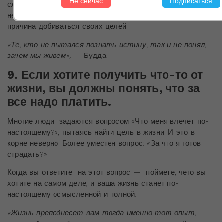
сложным и невозможным, это вовсе не означает, что вы
не сможете этого сделать. Наоборот, это еще одна
причина добиваться своих целей.
«Те, кто не пытался познать истину, так и не понял,
зачем мы живем», —
Будда.
9. Если хотите получить что-то от
жизни, вы должны понять, что за
все надо платить.
Многие люди задаются вопросом «Что меня влечет по-
настоящему?», пытаясь найти цель в жизни. И это в
корне неверно. Более уместен вопрос: «За что я готов
страдать?»
Когда вы ответите на этот вопрос — поймете, чего вы
хотите на самом деле, и ваша жизнь станет по-
настоящему осмысленной и полной.
«Жизнь преподнесет вам тогда именно тот опыт,