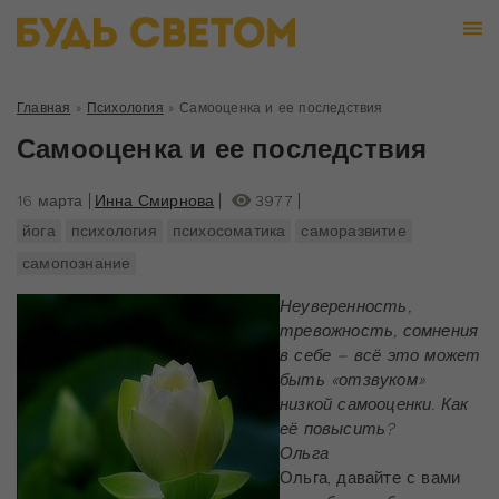
Главная
»
Психология
»
Самооценка и ее последствия
Самооценка и ее последствия
16 марта
Инна Смирнова
3977
йога
психология
психосоматика
саморазвитие
самопознание
Неуверенность,
тревожность, сомнения
в себе – всё это может
быть «отзвуком»
низкой самооценки. Как
её повысить?
Ольга
Ольга, давайте с вами