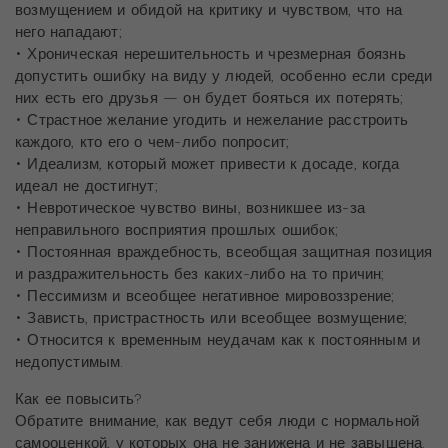
возмущением и обидой на критику и чувством, что на
него нападают;
• Хроническая нерешительность и чрезмерная боязнь
допустить ошибку на виду у людей, особенно если среди
них есть его друзья — он будет бояться их потерять;
• Страстное желание угодить и нежелание расстроить
каждого, кто его о чем-либо попросит;
• Идеализм, который может привести к досаде, когда
идеал не достигнут;
• Невротическое чувство вины, возникшее из-за
неправильного восприятия прошлых ошибок;
• Постоянная враждебность, всеобщая защитная позиция
и раздражительность без каких-либо на то причин;
• Пессимизм и всеобщее негативное мировоззрение;
• Зависть, пристрастность или всеобщее возмущение;
• Относится к временным неудачам как к постоянным и
недопустимым.
Как ее повысить?
Обратите внимание, как ведут себя люди с нормальной
самооценкой, у которых она не занижена и не завышена.