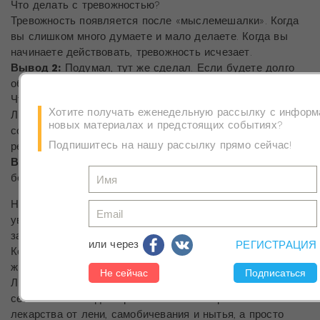
Что делать с тревожностью?
Тревожность появляется после «мыслемешалки». Когда
вы слишком много думаете и мало делаете. Когда вы
начинаете действовать, тревожность исчезает.
Вывод 2:
Подумал, тут же сделал. Если будете долго
обсуждать, вместо вас – это сделает другой.
Что делать с сомнениями в себе?
Хотите получать еженедельную рассылку с информ
Любой человек, который делает что-то впервые, может
новых материалах и предстоящих событиях?
сомневаться в себе: «А вдруг не получится?» Раз вы
Подпишитесь на нашу рассылку прямо сейчас!
решили действовать, закройте на замок ваши сомнения.
Вывод 3:
Когда сомневаетесь – сделайте на шаг
больше!
На курсе мы более детально прорабатываем
уверенность в себе – это следствие. Очень часто нужно
заглянуть вглубь себя и узнать причину ее появления.
или через
РЕГИСТРАЦИЯ
Когда она появилась у вас и почему вы с ней до сих пор
живете?
Любые болезни души и тела излечимы, если вы сами
себе являетесь доктором и постоянно применяете
лекарства от лени, самобичевания и нытья, а просто