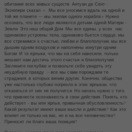
обитания всех живых существ. Антуан де Сент-
Экзюпери сказал: «…Мы все уносимся вдаль на одной и
той же планете — мы экипаж одного корабля.» Нужно
осознать, что все люди являются детьми одной Матери -
Земли. Это наш общий Дом. Мы все едины, у всех нас
одинаково устроены тела, одинаково бьется сердце, мы
все стремимся к счастью, любви и благополучии, мы все
дышим одним воздухом и наполнены изнутри одним
Богом. И те ярлыки, что мы на себя навесили, только
мешают нам достичь этого счастья и благополучия.
Загляните поглубже и позвольте себе увидеть эту
неудобную правду - все мы сами порождаем те
страдания, в которых виним других. Конечно, общество
уже настолько глубоко погрязло в этих ярлыках, что
отказаться от них не получится. Но начать нужно с того,
что привнести осознанность в свои действия. Понять, кто
действует - вы или ярлык, привычная обусловленность?
Какой результат имеют ваши мысли и действия? Как это
влияет не только на вас, но и на все человечество?
Приносит ли благо ваша позиция?