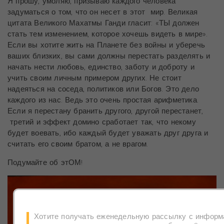
Я прошу, умоляю, призываю каждого человека
задуматься о том, что он несет в этот мир. Великая
цитата Великого Махатмы Ганди гласит: «ТЫ должен
стать тем изменением, которое хочешь видеть в мире».
Если вы хотите жить на Планете без войны и уберечь
ваших близких, вы сами должны перестать разделять и
начать нести любовь, единство, заботу и доброту и
учить своим личным примером других. Не стоит
надеяться на соседа, политиков или Богов. Это дело
каждого из нас. Ведь это очень простая арифметика.
Если я перестану бранить другого, другой перестанет,
третий и эффект домино сработает так, что некому
будет воевать, ибо каждый будет уважать друг друга и
считать его своим братом, а не врагом.
Подумайте об этОМ!
Хотите получать еженедельную рассылку с информ