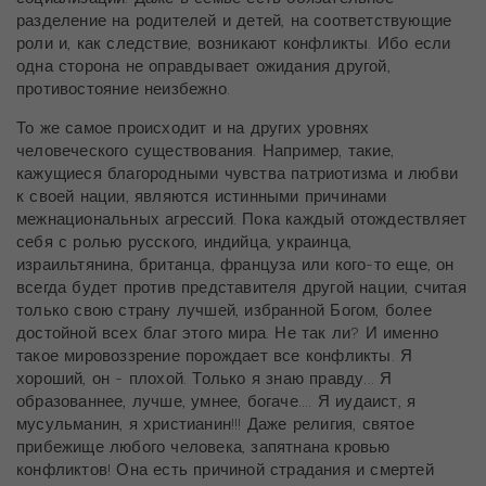
разделение на родителей и детей, на соответствующие
роли и, как следствие, возникают конфликты. Ибо если
одна сторона не оправдывает ожидания другой,
противостояние неизбежно.
То же самое происходит и на других уровнях
человеческого существования. Например, такие,
кажущиеся благородными чувства патриотизма и любви
к своей нации, являются истинными причинами
межнациональных агрессий. Пока каждый отождествляет
себя с ролью русского, индийца, украинца,
израильтянина, британца, француза или кого-то еще, он
всегда будет против представителя другой нации, считая
только свою страну лучшей, избранной Богом, более
достойной всех благ этого мира. Не так ли? И именно
такое мировоззрение порождает все конфликты. Я
хороший, он - плохой. Только я знаю правду... Я
образованнее, лучше, умнее, богаче.... Я иудаист, я
мусульманин, я христианин!!! Даже религия, святое
прибежище любого человека, запятнана кровью
конфликтов! Она есть причиной страдания и смертей