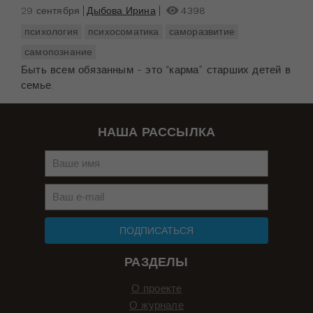
29 сентября
Дыбова Ирина
4398
психология
психосоматика
саморазвитие
самопознание
Быть всем обязанным - это “карма” старших детей в
семье.
НАША РАССЫЛКА
ПОДПИСАТЬСЯ
РАЗДЕЛЫ
О проекте
О журнале