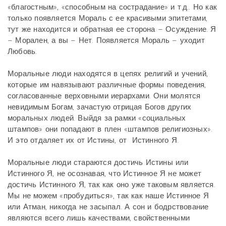
«благостным», «способным на сострадание» и т.д.. Но как
только появляется Мораль с ее красивыми эпитетами,
тут же находится и обратная ее сторона – Осуждение. Я
– Морален, а вы – Нет. Появляется Мораль – уходит
Любовь.
Моральные люди находятся в цепях религий и учений,
которые им навязывают различные формы поведения,
согласованные верховными иерархами. Они молятся
невидимым Богам, зачастую отрицая Богов других
моральных людей. Выйдя за рамки «социальных
штампов» они попадают в плен «штампов религиозных».
И это отдаляет их от Истины, от Истинного Я.
Моральные люди стараются достичь Истины или
Истинного Я, не осознавая, что Истинное Я не может
достичь Истинного Я, так как оно уже таковым является.
Мы не можем «пробудиться», так как наше Истинное Я
или Атман, никогда не засыпал. А сон и бодрствование
являются всего лишь качествами, свойственными