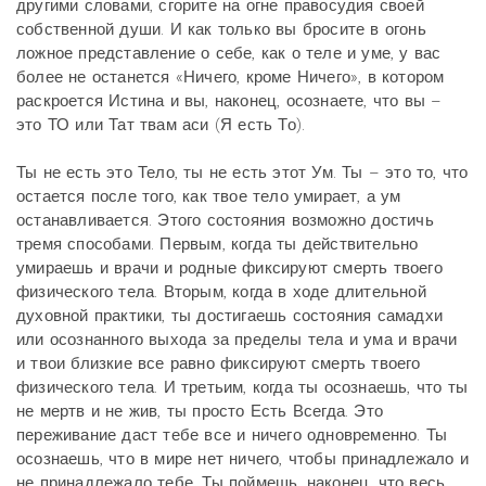
другими словами, сгорите на огне правосудия своей
собственной души. И как только вы бросите в огонь
ложное представление о себе, как о теле и уме, у вас
более не останется «Ничего, кроме Ничего», в котором
раскроется Истина и вы, наконец, осознаете, что вы –
это ТО или Тат твам аси (Я есть То).
Ты не есть это Тело, ты не есть этот Ум. Ты – это то, что
остается после того, как твое тело умирает, а ум
останавливается. Этого состояния возможно достичь
тремя способами. Первым, когда ты действительно
умираешь и врачи и родные фиксируют смерть твоего
физического тела. Вторым, когда в ходе длительной
духовной практики, ты достигаешь состояния самадхи
или осознанного выхода за пределы тела и ума и врачи
и твои близкие все равно фиксируют смерть твоего
физического тела. И третьим, когда ты осознаешь, что ты
не мертв и не жив, ты просто Есть Всегда. Это
переживание даст тебе все и ничего одновременно. Ты
осознаешь, что в мире нет ничего, чтобы принадлежало и
не принадлежало тебе. Ты поймешь, наконец, что весь