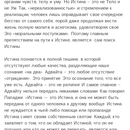
органам чувств, телу и уму. Но Истина – это не Тело и
не Ум. Так, «нереализованностью» и стремлением к
реализации, человек лишь оправдывает свое очередное
бегство от самого себя, порой даже продолжая вести
жизнь полную молитв и аскетизма, удовлетворяя свое
Эго «моральными поступками». Поэтому главным
препятствием на пути к Истине, является сам поиск
Истины.
Истина познается в полной тишине, в которой
отсутствуют любые качества, разделяющие наше
сознание «на два». Адвайта – это любое отсутствие
«отрицания». Это принятие. Это осознание того, что все
уже есть. Адвайта – это не религия! И самое главное –
Адвайту нельзя передать никакими словами. Как говорил
Пападжи: «Истина — это Истина, и она не может быть
передана от одного человека к другому вообще. Истина
не нуждается в чьей-либо помощи или пропаганде.
Истина сияет своим собственным светом. Каждый, кто
заявляет о том, что он обладает Истиной, что он ее
получил или что он может ее передать, является или