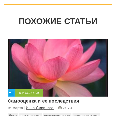
ПОХОЖИЕ СТАТЬИ
ПСИХОЛОГИЯ
Самооценка и ее последствия
16 марта
Инна Смирнова
3973
йога
психология
психосоматика
саморазвитие