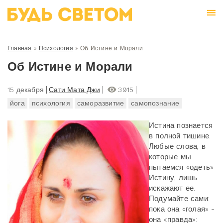
Главная
»
Психология
»
Об Истине и Морали
Об Истине и Морали
15 декабря
Сати Мата Джи
3915
йога
психология
саморазвитие
самопознание
Истина познается
в полной тишине.
Любые слова, в
которые мы
пытаемся «одеть»
Истину, лишь
искажают ее.
Подумайте сами:
пока она «голая» -
она «правда»: