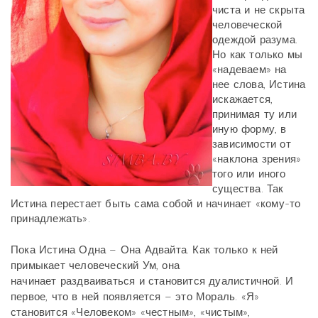
чиста и не скрыта
человеческой
одеждой разума.
Но как только мы
«надеваем» на
нее слова, Истина
искажается,
принимая ту или
иную форму, в
зависимости от
«наклона зрения»
того или иного
существа. Так
Истина перестает быть сама собой и начинает «кому-то
принадлежать».
Пока Истина Одна – Она Адвайта. Как только к ней
примыкает человеческий Ум, она
начинает раздваиваться и становится дуалистичной. И
первое, что в ней появляется – это Мораль. «Я»
становится «Человеком» «честным», «чистым»,