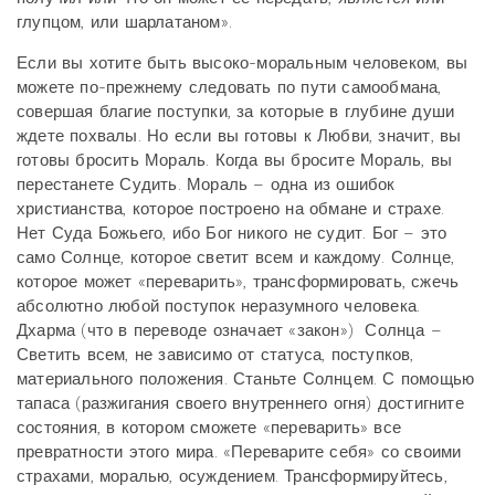
глупцом, или шарлатаном».
Если вы хотите быть высоко-моральным человеком, вы
можете по-прежнему следовать по пути самообмана,
совершая благие поступки, за которые в глубине души
ждете похвалы. Но если вы готовы к Любви, значит, вы
готовы бросить Мораль. Когда вы бросите Мораль, вы
перестанете Судить. Мораль – одна из ошибок
христианства, которое построено на обмане и страхе.
Нет Суда Божьего, ибо Бог никого не судит. Бог – это
само Солнце, которое светит всем и каждому. Солнце,
которое может «переварить», трансформировать, сжечь
абсолютно любой поступок неразумного человека.
Дхарма (что в переводе означает «закон») Солнца –
Светить всем, не зависимо от статуса, поступков,
материального положения. Станьте Солнцем. С помощью
тапаса (разжигания своего внутреннего огня) достигните
состояния, в котором сможете «переварить» все
превратности этого мира. «Переварите себя» со своими
страхами, моралью, осуждением. Трансформируйтесь,