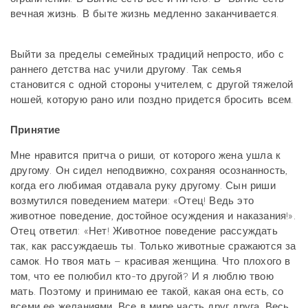
вечная жизнь. В быте жизнь медленно заканчивается.
Выйти за пределы семейных традиций непросто, ибо с
раннего детства нас учили другому. Так семья
становится с одной стороны учителем, с другой тяжелой
ношей, которую рано или поздно придется бросить всем.
Принятие
Мне нравится притча о риши, от которого жена ушла к
другому. Он сидел неподвижно, сохраняя осознанность,
когда его любимая отдавала руку другому. Сын риши
возмутился поведением матери: «Отец! Ведь это
животное поведение, достойное осуждения и наказания!».
Отец ответил: «Нет! Животное поведение рассуждать
так, как рассуждаешь ты. Только животные сражаются за
самок. Но твоя мать – красивая женщина. Что плохого в
том, что ее полюбил кто-то другой? И я люблю твою
мать. Поэтому и принимаю ее такой, какая она есть, со
всеми ее желаниями. Все в мире часть друг друга. Весь