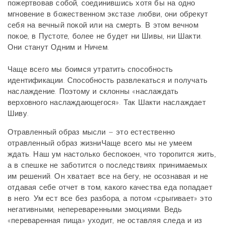
пожертвовав собой, соединившись хотя бы на одно
мгновение в божественном экстазе любви, они обрекут
себя на вечный покой или на смерть. В этом вечном
покое, в Пустоте, более не будет ни Шивы, ни Шакти.
Они станут Одним и Ничем.
Чаще всего мы боимся утратить способность
идентификации. Способность развлекаться и получать
наслаждение. Поэтому и склонны «наслаждать
верховного наслаждающегося». Так Шакти наслаждает
Шиву.
Отравленный образ мысли – это естественно
отравленный образ жизниЧаще всего мы не умеем
ждать. Наш ум настолько беспокоен, что торопится жить,
а в спешке не заботится о последствиях принимаемых
им решений. Он хватает все на бегу, не осознавая и не
отдавая себе отчет в том, какого качества еда попадает
в него. Ум ест все без разбора, а потом «срыгивает» это
негативными, непереваренными эмоциями. Ведь
«переваренная пища» уходит, не оставляя следа и из