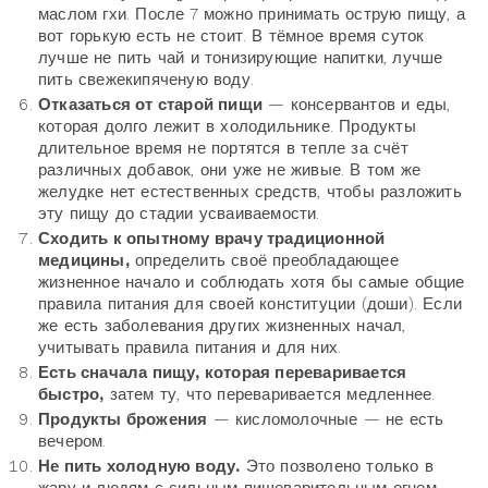
маслом гхи. После 7 можно принимать острую пищу, а
вот горькую есть не стоит. В тёмное время суток
лучше не пить чай и тонизирующие напитки, лучше
пить свежекипяченую воду.
Отказаться от старой пищи
— консервантов и еды,
которая долго лежит в холодильнике. Продукты
длительное время не портятся в тепле за счёт
различных добавок, они уже не живые. В том же
желудке нет естественных средств, чтобы разложить
эту пищу до стадии усваиваемости.
Сходить к опытному врачу традиционной
медицины,
определить своё преобладающее
жизненное начало и соблюдать хотя бы самые общие
правила питания для своей конституции (доши). Если
же есть заболевания других жизненных начал,
учитывать правила питания и для них.
Есть сначала пищу, которая переваривается
быстро,
затем ту, что переваривается медленнее.
Продукты брожения
— кисломолочные — не есть
вечером.
Не пить холодную воду.
Это позволено только в
жару и людям с сильным пищеварительным огнем.