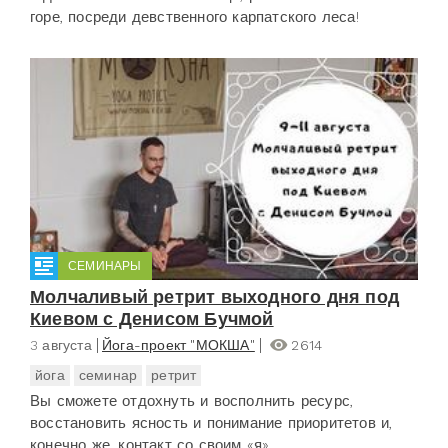
горе, посреди девственного карпатского леса!
СЕМИНАРЫ
Молчаливый ретрит выходного дня под
Киевом с Денисом Бучмой
3 августа
Йога-проект "МОКША"
2614
йога
семинар
ретрит
Вы сможете отдохнуть и восполнить ресурс,
восстановить ясность и понимание приоритетов и,
конечно же, контакт со своим «я».