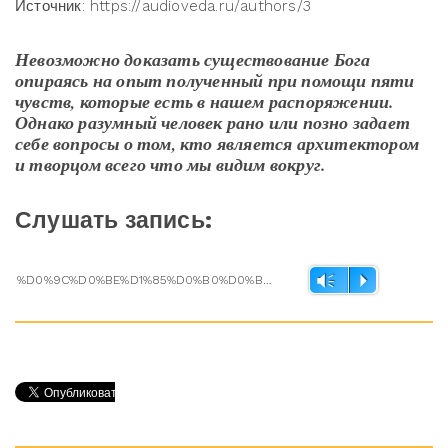
Источник: https://audioveda.ru/authors/3
Невозможно доказать существование Бога
опираясь на опыт полученный при помощи пяти
чувств, которые есть в нашем распоряжении.
Однако разумный человек рано или позно задает
себе вопросы о том, кто является архитектором
и творцом всего что мы видим вокруг.
Слушать запись:
%D0%9C%D0%BE%D1%85%D0%B0%D0%BD%D0%B4%D0%B0%D1%81 %D0%93%D0%B0%D0%BD%D0%B4%D0%B8 - %D0%97%D0%B0%D0%BF%D0%B8%D1%81%D0%B8 %D0%BF%D1%83%D0%B1%D0%BB%D0%B8%D1%87%D0%BD%D1%8B%D1%85 %D0%B2%D1%8B%D1%81%D1%82%D1%83%D0%BF%D0%BB%D0%B5%D0%BD%D0%B8%D0%B9 - 1 - %D0%9F%D0%BE%D1%87%D0%B5%D0%BC%D1%83 %D1%8F %D0%B2%D0%B5%D1%80%D1%8E %D0%B2 %D0%91%D0%BE%D0%B3%D0%B0 ID3828.mp3
Vm
P