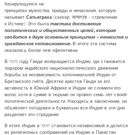
базирующуюся на
принципах мужества, правды и ненасилия, которую
называет
Сатьяграха
(санскр. सत्याग्रह - стремление
к Истине). Это была
тактика достижения
политических и общественных целей, которая
свобится к двум основным принципам - ненасилие и
гражданское неповиновение.
В итоге эта система
оказалась более чем эфеективна.
В 1915 году Ганди возвращается Индию, где становится
лидером индийского националистического движения
борьбы за независимость колонниальной Индии от
Британского гнёта. Десятки арестов Ганди за его
активность в Южной Африке и Индии не сломили его
волю, хотя в сумме в тюрьме он провел семь лет своей
политической деятельности. Находясь в заключении, он
объявляет голодовки и буквально вся Индия в эти дни
разделяет его страдания.
В итоге Индия в 1947 становится независимой и делится
из религиозных соображений на Индию и Пакистан.