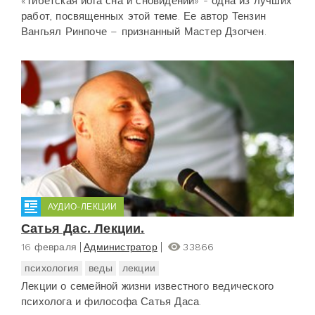
«Тибетская йога сна и сновидений» - одна из лучших
работ, посвященных этой теме. Ее автор Тензин
Вангьял Ринпоче – признанный Мастер Дзогчен.
АУДИО-ЛЕКЦИИ
Сатья Дас. Лекции.
16 февраля
Администратор
33866
психология
веды
лекции
Лекции о семейной жизни известного ведического
психолога и философа Сатья Даса.