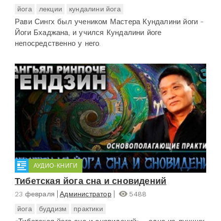
йога
лекции
кундалини йога
Рави Сингх был учеником Мастера Кундалини йоги -
Йоги Бхаджана, и учился Кундалини йоге
непосредственно у него.
АУДИО-КНИГИ
Тибетская йога сна и сновидений
23 февраля
Администратор
5488
йога
буддизм
практики