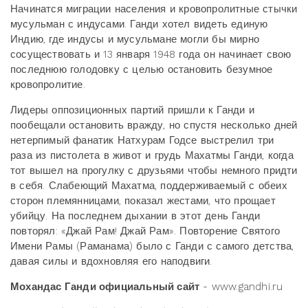
Начинатся миграции населения и кровопролитные стычки
мусульман с индусами. Ганди хотел видеть единую
Индию, где индусы и мусульмане могли бы мирно
сосуществовать и 13 января 1948 года он начинает свою
последнюю голодовку с целью остановить безумное
кровопролитие.
Лидеры оппозиционных партий пришли к Ганди и
пообещали остановить вражду, но спустя несколько дней
нетерпимый фанатик Натхурам Годсе выстрелил три
раза из пистолета в живот и грудь Махатмы Ганди, когда
тот вышел на прогулку с друзьями чтобы немного придти
в себя. Слабеющий Махатма, поддерживаемый с обеих
сторон племянницами, показал жестами, что прощает
убийцу. На последнем дыхании в этот день Ганди
повторял: «Джай Рам! Джай Рам». Повторение Святого
Имени Рамы (Раманама) было с Ганди с самого детства,
давая силы и вдохновляя его наподвиги.
Мохандас Ганди официальный сайт
- www.gandhi.ru