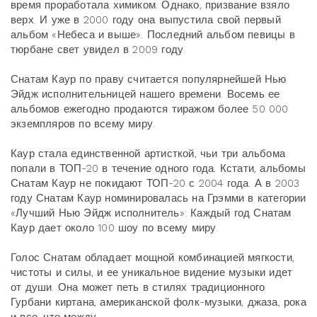
время проработала химиком. Однако, призвание взяло
верх. И уже в 2000 году она выпустила свой первый
альбом «Небеса и выше». Последний альбом певицы в
тюрбане свет увидел в 2009 году.
Снатам Каур по праву считается популярнейшей Нью
Эйдж исполнительницей нашего времени. Восемь ее
альбомов ежегодно продаются тиражом более 50 000
экземпляров по всему миру.
Каур стала единственной артисткой, чьи три альбома
попали в ТОП-20 в течение одного года. Кстати, альбомы
Снатам Каур не покидают ТОП-20 с 2004 года. А в 2003
году Снатам Каур номинировалась на Грэмми в категории
«Лучший Нью Эйдж исполнитель». Каждый год Снатам
Каур дает около 100 шоу по всему миру.
Голос Снатам обладает мощной комбинацией мягкости,
чистоты и силы, и ее уникальное видение музыки идет
от души. Она может петь в стилях традиционного
Гурбани киртана, американской фолк-музыки, джаза, рока