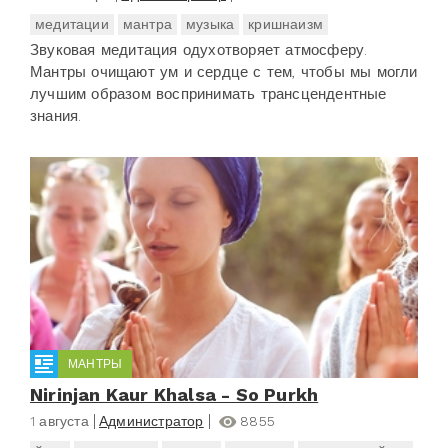
медитации
мантра
музыка
кришнаизм
Звуковая медитация одухотворяет атмосферу.
Мантры очищают ум и сердце с тем, чтобы мы могли
лучшим образом воспринимать трансцендентные
знания.
МАНТРЫ
Nirinjan Kaur Khalsa - So Purkh
1 августа
Администратор
8855