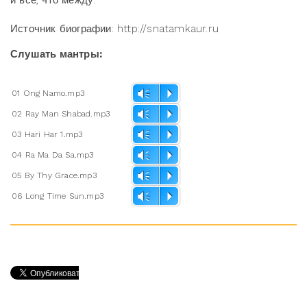
и все, что между.
Источник биографии: http://snatamkaur.ru
Слушать мантры:
01 Ong Namo.mp3
Vm
P
02 Ray Man Shabad.mp3
Vm
P
03 Hari Har 1.mp3
Vm
P
04 Ra Ma Da Sa.mp3
Vm
P
05 By Thy Grace.mp3
Vm
P
06 Long Time Sun.mp3
Vm
P