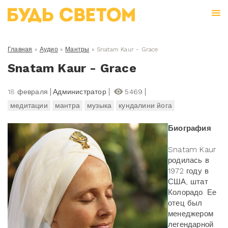
Главная
»
Аудио
»
Мантры
»
Snatam Kaur - Grace
Snatam Kaur - Grace
18 февраля
Администратор
5469
медитации
мантра
музыка
кундалини йога
Биография
Snatam Kaur
родилась в
1972 году в
США, штат
Колорадо. Ее
отец был
менеджером
легендарной