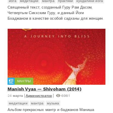
йога
медитации
мантра
практики
кундалини йога
Священный текст, созданный Гуру Рам Дасом,
Четвертым Сикхским Гуру, и данный Йоги
Бхаджаном в качестве особой садханы для женщин.
МАНТРЫ
Manish Vyas — Shivoham (2014)
24 марта
Администратор
6981
медитации
мантра
музыка
Альбом прекрасных мантр и баджанов Маниша