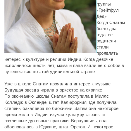
группы
«Грейтфул
Дед».
Когда Снатам
было два
года, ее
родители
стали
проявлять
интерес к культуре и религии Индии. Когда девочке
исполнилось шесть лет, мама и папа взяли ее с собой в
путешествие по этой удивительной стране.
Уже в школе Снатам проявляла интерес к музыке.
Будущая звезда играла в оркестре на скрипке.
По окончанию школы Снатам поступила в Миллс
Колледж в Окленде, штат Калифорния, где получила
степень бакалавра по биохимии. Затем она некоторое
время жила в Индии, изучая культуру страны и
различные духовные практики. Вернувшись, она
обосновалась в Юджине, штат Орегон. И некоторое