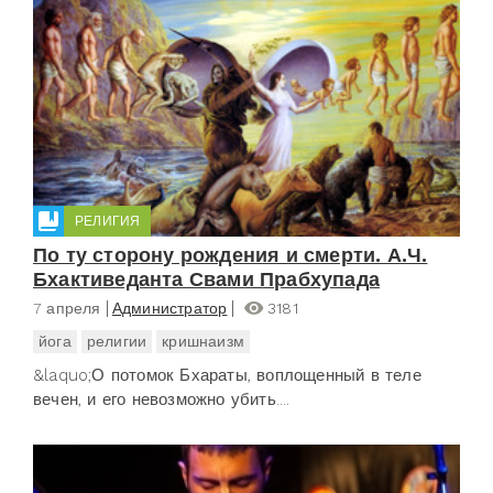
РЕЛИГИЯ
По ту сторону рождения и смерти. А.Ч.
Бхактиведанта Свами Прабхупада
7 апреля
Администратор
3181
йога
религии
кришнаизм
&laquo;О потомок Бхараты, воплощенный в теле
вечен, и его невозможно убить....