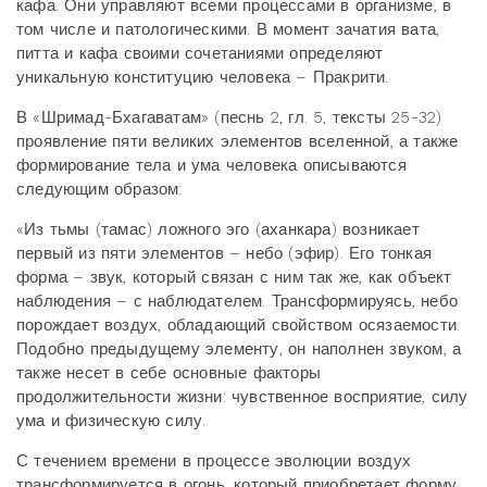
кафа. Они управляют всеми процессами в организме, в
том числе и патологическими. В момент зачатия вата,
питта и кафа своими сочетаниями определяют
уникальную конституцию человека – Пракрити.
В «Шримад-Бхагаватам» (песнь 2, гл. 5, тексты 25-32)
проявление пяти великих элементов вселенной, а также
формирование тела и ума человека описываются
следующим образом:
«Из тьмы (тамас) ложного эго (аханкара) возникает
первый из пяти элементов – небо (эфир). Его тонкая
форма – звук, который связан с ним так же, как объект
наблюдения – с наблюдателем. Трансформируясь, небо
порождает воздух, обладающий свойством осязаемости.
Подобно предыдущему элементу, он наполнен звуком, а
также несет в себе основные факторы
продолжительности жизни: чувственное восприятие, силу
ума и физическую силу.
С течением времени в процессе эволюции воздух
трансформируется в огонь, который приобретает форму