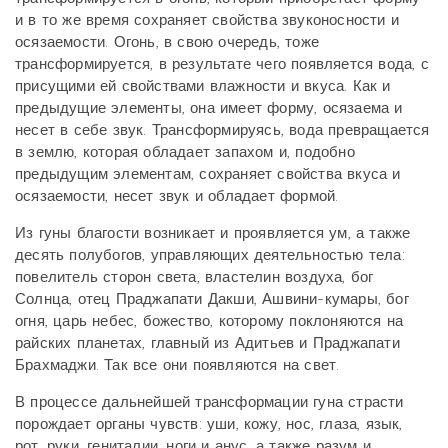
и в то же время сохраняет свойства звуконосности и
осязаемости. Огонь, в свою очередь, тоже
трансформируется, в результате чего появляется вода, с
присущими ей свойствами влажности и вкуса. Как и
предыдущие элементы, она имеет форму, осязаема и
несет в себе звук. Трансформируясь, вода превращается
в землю, которая обладает запахом и, подобно
предыдущим элементам, сохраняет свойства вкуса и
осязаемости, несет звук и обладает формой.
Из гуны благости возникает и проявляется ум, а также
десять полубогов, управляющих деятельностью тела:
повелитель сторон света, властелин воздуха, бог
Солнца, отец Праджапати Дакши, Ашвини-кумары, бог
огня, царь небес, божество, которому поклоняются на
райских планетах, главный из Адитьев и Праджапати
Брахмаджи. Так все они появляются на свет.
В процессе дальнейшей трансформации гуна страсти
порождает органы чувств: уши, кожу, нос, глаза, язык,
рот, руки, гениталии, ноги и анус, а также разум и