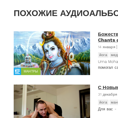
ПОХОЖИЕ АУДИОАЛЬБ
Божеств
Chants 
14 января
йога
мед
Uma Mohan
помогал с
МАНТРЫ
С Новым
31 декабря
йога
ман
Для вас -