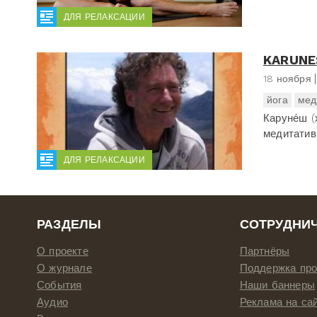
ДЛЯ РЕЛАКСАЦИИ
KARUNE
18 ноября
йога
мед
Каруне́ш 
медитатив
ДЛЯ РЕЛАКСАЦИИ
РАЗДЕЛЫ
СОТРУДНИ
О проекте
Партнёры
О журнале
Поддержка про
События
Наши баннеры
Аудио
Реклама на са