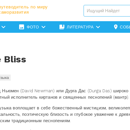
путеводитель по миру
саморазвития
ФОТО
ЛИТЕРАТУРА
СОБ
 Bliss
зыка
 Ньюмен (David Newman) или Дурга Дас (Durga Das) широко
тный исполнитель киртанов и священных песнопений (мантр)
узыка воплощает в себе божественный мистицизм, великоле
альность, поэтическую близость и глубокое уважение к древ
ским традиционным песнопениям.