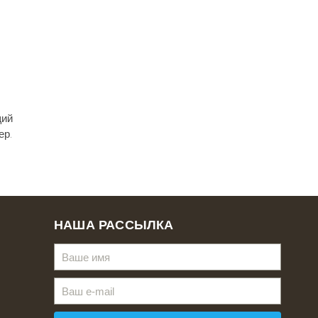
щий
ер.
НАША РАССЫЛКА