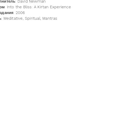
лнитель
: David Newman
ом
: Into the Bliss: A Kirtan Experience
издания
: 2006
ь
: Meditative, Spiritual, Mantras