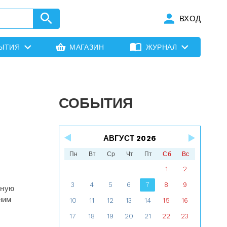
ВХОД
ЫТИЯ
МАГАЗИН
ЖУРНАЛ
СОБЫТИЯ
АВГУСТ 2026
Пн
Вт
Ср
Чт
Пт
Сб
Вс
.
1
2
3
4
5
6
7
8
9
пную
ним
10
11
12
13
14
15
16
17
18
19
20
21
22
23