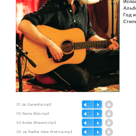
Испо
Альб
Год 
Стил
d
01 Jai Ganesha.mp3
Vm
P
d
02 Rama Bolo.mp3
Vm
P
d
03 Amba Bhavani.mp3
Vm
P
d
04 Jai Radhe Hare Krishna.mp3
Vm
P