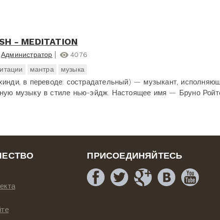
SH - MEDITATION
Администратор
4076
итации
мантра
музыка
(хинди, в переводе: сострадательный) — музыкант, исполняю
ную музыку в стиле нью-эйдж. Настоящее имя — Бруно Ройт
ЧЕСТВО
ПРИСОЕДИНЯЙТЕСЬ
екта
йте