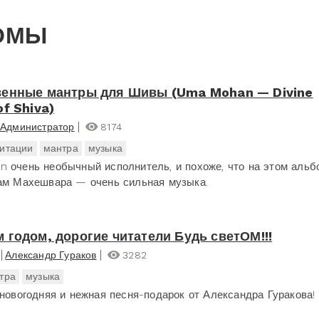
ОМЫ
енные мантры для Шивы (Uma Mohan — Divine
of Shiva)
Администратор
8174
итации
мантра
музыка
 очень необычный исполнитель, и похоже, что на этом альб
ам Махешвара — очень сильная музыка.
 годом, дорогие читатели Будь светОМ!!!
Александр Гураков
3282
тра
музыка
 новогодняя и нежная песня-подарок от Александра Гуракова!