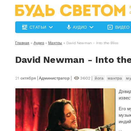
СТАТЬИ
АУДИО
ВИДЕО
Главная
»
Аудио
»
Мантры
»
David Newman - Into the Bliss
David Newman - Into the
21 октября
Администратор
3602
йога
мантра
му
Дэвид
извес
Его м
музык
индий