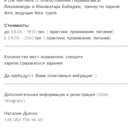
и Ом чантинга (с благословения Парамахамсы
Вишвананды и Махаватара Бабаджи), тренер по парной
йоге, ведущая йога-туров.
Стоимость:
до 09.05 - 1850 грн. ( практики, проживание, питание)
с 09.05 - 2100 грн. ( практики, проживание, питание)
____________________________________________________
Количество мест ограничено, спешите
зарегистрироваться заранее!
Да пребудут с Вами позитивные вибрации! ;)
____________________________________________________
Дополнительная информация и регистрация (Viber,
Telegram):
Наталия Дьячок
+38 063 756 46 05