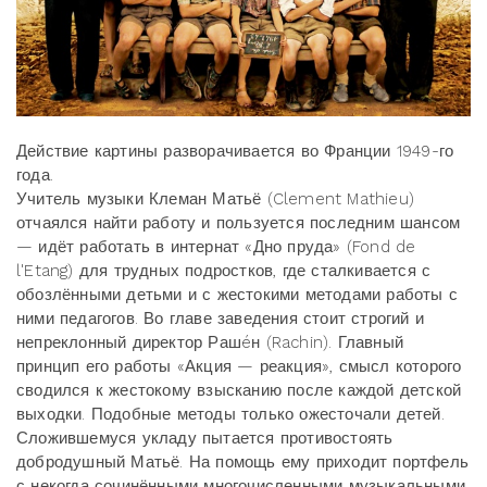
Действие картины разворачивается во Франции 1949-го
года.
Учитель музыки Клеман Матьё (Clement Mathieu)
отчаялся найти работу и пользуется последним шансом
— идёт работать в интернат «Дно пруда» (Fond de
l'Etang) для трудных подростков, где сталкивается с
обозлёнными детьми и с жестокими методами работы с
ними педагогов. Во главе заведения стоит строгий и
непреклонный директор Рашéн (Rachin). Главный
принцип его работы «Акция — реакция», смысл которого
сводился к жестокому взысканию после каждой детской
выходки. Подобные методы только ожесточали детей.
Сложившемуся укладу пытается противостоять
добродушный Матьё. На помощь ему приходит портфель
с некогда сочинёнными многочисленными музыкальными