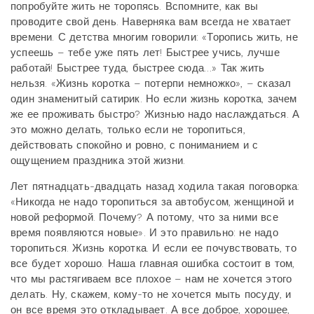
попробуйте жить не торопясь. Вспомните, как вы
проводите свой день. Наверняка вам всегда не хватает
времени. С детства многим говорили: «Торопись жить, не
успеешь – тебе уже пять лет! Быстрее учись, лучше
работай! Быстрее туда, быстрее сюда…» Так жить
нельзя. «Жизнь коротка – потерпи немножко», – сказал
один знаменитый сатирик. Но если жизнь коротка, зачем
же ее проживать быстро? Жизнью надо наслаждаться. А
это можно делать, только если не торопиться,
действовать спокойно и ровно, с пониманием и с
ощущением праздника этой жизни.
Лет пятнадцать-двадцать назад ходила такая поговорка:
«Никогда не надо торопиться за автобусом, женщиной и
новой реформой. Почему? А потому, что за ними все
время появляются новые». И это правильно: не надо
торопиться. Жизнь коротка. И если ее почувствовать, то
все будет хорошо. Наша главная ошибка состоит в том,
что мы растягиваем все плохое – нам не хочется этого
делать. Ну, скажем, кому-то не хочется мыть посуду, и
он все время это откладывает. А все доброе, хорошее,