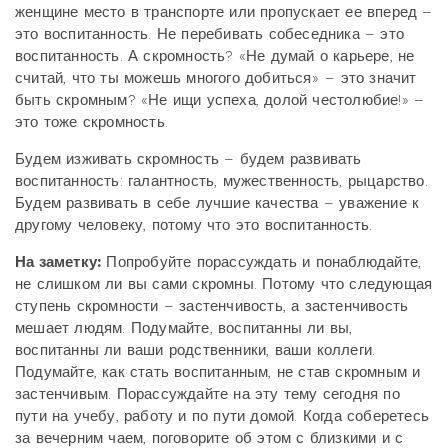
женщине место в транспорте или пропускает ее вперед –
это воспитанность. Не перебивать собеседника – это
воспитанность. А скромность? «Не думай о карьере, не
считай, что ты можешь многого добиться» – это значит
быть скромным? «Не ищи успеха, долой честолюбие!» –
это тоже скромность.
Будем изживать скромность – будем развивать
воспитанность: галантность, мужественность, рыцарство.
Будем развивать в себе лучшие качества – уважение к
другому человеку, потому что это воспитанность.
На заметку:
Попробуйте порассуждать и понаблюдайте,
не слишком ли вы сами скромны. Потому что следующая
ступень скромности – застенчивость, а застенчивость
мешает людям. Подумайте, воспитанны ли вы,
воспитанны ли ваши родственники, ваши коллеги.
Подумайте, как стать воспитанным, не став скромным и
застенчивым. Порассуждайте на эту тему сегодня по
пути на учебу, работу и по пути домой. Когда соберетесь
за вечерним чаем, поговорите об этом с близкими и с