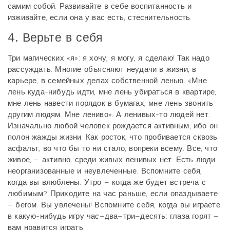
самим собой. Развивайте в себе воспитанность и
изживайте, если она у вас есть, стеснительность.
4. Верьте в себя
Три магических «я»: я хочу, я могу, я сделаю! Так надо
рассуждать. Многие объясняют неудачи в жизни, в
карьере, в семейных делах собственной ленью. «Мне
лень куда-нибудь идти, мне лень убираться в квартире,
мне лень навести порядок в бумагах, мне лень звонить
другим людям. Мне лениво». А ленивых-то людей нет.
Изначально любой человек рождается активным, ибо он
полон жажды жизни. Как росток, что пробивается сквозь
асфальт, во что бы то ни стало, вопреки всему. Все, что
живое, – активно, среди живых ленивых нет. Есть люди
неорганизованные и неувлеченные. Вспомните себя,
когда вы влюблены. Утро – когда же будет встреча с
любимым? Приходите на час раньше, если опаздываете
– бегом. Вы увлечены! Вспомните себя, когда вы играете
в какую-нибудь игру час–два–три–десять: глаза горят –
вам нравится играть.