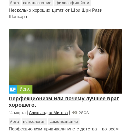
йога
самопознание
философия йоги
Несколько хороших цитат от Шри Шри Рави
Шанкара.
ЙОГА
Перфекционизм или почему лучшее враг
хорошего.
14 марта
Александра Мигова
2808
йога
психология
самопознание
Перфекционизм прививали мне с детства - во всём