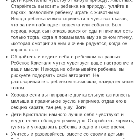
Старайтесь вывозить ребенка на природу, гуляйте в
парках, позволяйте ребенку играть с животными.
Иногда ребенка можно «привести в чувства» сказав,
что за ним наблюдает кошечка или собачка. Был
период, когда сын отказывался от еды и начинал есть
только тогда, когда я показывала ему за окном птичку,
«которая смотрит за ним и очень радуется, когда он
хорошо ест».
Общайтесь и ведите себя с ребенком на равных.
Ребенок Кристалл чутко чувствует ваше настроение и
ваши мысли. Никогда не обманывайте ребенка, вы
рискуете подорвать свой авторитет. Не
разговаривайте с ребенком «свысока», назидательным
тоном.
Хорошо если вы направите двигательную активность
малыша в правильное русло, например, отдав его в
секцию карате, танцев, ушу,
йоги
.
Дети Кристаллы намного лучше себя чувствуют и
ведут, если соблюден режим дня. Старайтесь кормить,
гулять и укладывать ребенка в одно и тоже время.
Учитесь и развивайтесь вместе со своими детьми!