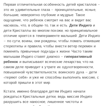
Первая отличительная особенность детей кристаллов –
это их удивительные глаза – проницательные, ясные,
большие, невероятно глубокие и мудрые. Такое
ощущение, что ребенок смотрит на вас и видит вас
насквозь, что, в общем-то, так и есть.
Дети Индиго
и
дети Кристаллы во многом похожи, но принципиальное
отличие кроется в темпераменте малышей. Дети Индиго
– по сути, воины, они рождены, чтобы ломать отжившие
стереотипы и правила, чтобы внести ветер перемен и
поменять привычные подходы к жизни. Часто таким
малышам Индиго ставят диагноз –
гиперактивный
ребенок
и выписывают всяческие лекарства, что на
самом деле приводит к утрате их одухотворенности,
повышенной чувствительности, воинского духа – дети
«теряют себя» и уже не способны выполнить миссию, с
которой пришли в этот мир.
Кстати, именно благодаря детям Индиго начали
рождаться Кристальные детки, ведь миссия Индиго
разрушить все наносное, лишенное чистоты и