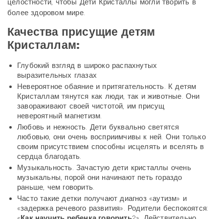
целостности, чтобы Дети Кристаллы могли творить в
более здоровом мире.
Качества присущие детям
Кристаллам:
Глубокий взгляд в широко распахнутых
выразительных глазах
Невероятное обаяние и притягательность. К детям
Кристаллам тянутся как люди, так и животные. Они
завораживают своей чистотой, им присущ
невероятный магнетизм.
Любовь и нежность. Дети буквально светятся
любовью, они очень восприимчивы к ней. Они только
своим присутствием способны исцелять и вселять в
сердца благодать.
Музыкальность. Зачастую дети кристаллы очень
музыкальны, порой они начинают петь гораздо
раньше, чем говорить.
Часто такие детки получают диагноз «аутизм» и
«задержка речевого развития». Родители беспокоятся:
«
Как научить ребенка говорить
?». Действительно,