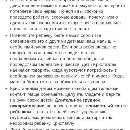
действия не возымеют никакого результата, вы просто
потеряете свои нервы. Но если вы спокойно
приведете ребенку весомые доводы, почему нужно
сделать так как вы хотите, скорее всего ваш малыш
согласится и с радостью все сделает.
Позволяйте ребенку быть самим собой. Не
сравнивайте его с другими детками, ваш малыш –
особенный лучик света. Если ваш ребенок еще не
говорит, значит, пока он не видит в этом
необходимости, сейчас он больше общается
посредством телепатии и жестов. Дети Кристаллы
начинают говорить, когда чувствуют потребность в
вербальном выражении своих мыслей и чувств. Когда
малыш будет готов, он обязательно заговорит.
Кристальным детям жизненно необходим телесный
контакт. Чаще обнимайте, целуйте, гладьте и берите
на руки своих детей.
Длительное грудное
вскармливание
, ношение в слинге,
совместный сон с
ребенком
– все это содействует укреплению
глубокого эмоционального контакта, который так
необходим ребенку Кристаллу.
Дети Кристаллы чувствуют живую природу, животных.