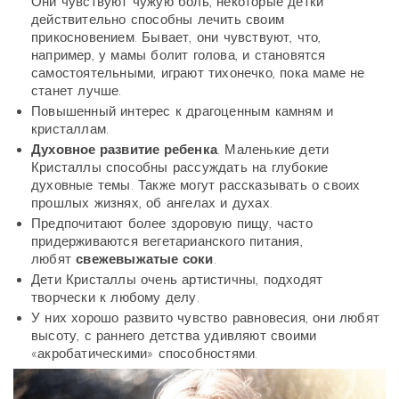
Они чувствуют чужую боль, некоторые детки
действительно способны лечить своим
прикосновением. Бывает, они чувствуют, что,
например, у мамы болит голова, и становятся
самостоятельными, играют тихонечко, пока маме не
станет лучше.
Повышенный интерес к драгоценным камням и
кристаллам.
Духовное развитие ребенка
. Маленькие дети
Кристаллы способны рассуждать на глубокие
духовные темы. Также могут рассказывать о своих
прошлых жизнях, об ангелах и духах.
Предпочитают более здоровую пищу, часто
придерживаются вегетарианского питания,
любят
свежевыжатые соки
.
Дети Кристаллы очень артистичны, подходят
творчески к любому делу.
У них хорошо развито чувство равновесия, они любят
высоту, с раннего детства удивляют своими
«акробатическими» способностями.