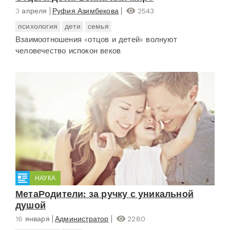
3 апреля
Руфия Азимбекова
2543
психология
дети
семья
Взаимоотношения «отцов и детей» волнуют
человечество испокон веков.
НАУКА
МетаРодители: за ручку с уникальной
душой
16 января
Администратор
2280