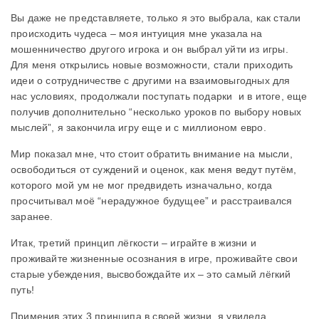
Вы даже не представляете, только я это выбрала, как стали
происходить чудеса – моя интуиция мне указала на
мошенничество другого игрока и он выбрал уйти из игры.
Для меня открылись новые возможности, стали приходить
идеи о сотрудничестве с другими на взаимовыгодных для
нас условиях, продолжали поступать подарки и в итоге, еще
получив дополнительно “несколько уроков по выбору новых
мыслей”, я закончила игру еще и с миллионом евро.
Мир показал мне, что стоит обратить внимание на мысли,
освободиться от суждений и оценок, как меня ведут путём,
которого мой ум не мог предвидеть изначально, когда
просчитывал моё “нерадужное будущее” и расстраивался
заранее.
Итак, третий принцип лёгкости – играйте в жизни и
проживайте жизненные осознания в игре, проживайте свои
старые убеждения, высвобождайте их – это самый лёгкий
путь!
Применив этих 3 принципа в своей жизни я увидела