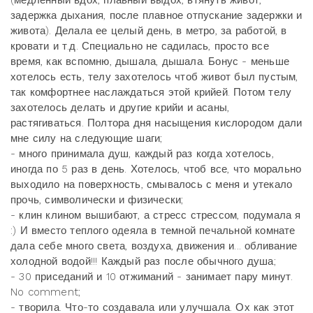
(медленный вдох, плавный выдох, втянуть живот,
задержка дыхания, после плавное отпускание задержки и
живота). Делала ее целый день, в метро, за работой, в
кровати и т.д. Специально не садилась, просто все
время, как вспомню, дышала, дышала. Бонус - меньше
хотелось есть, телу захотелось чтоб живот был пустым,
так комфортнее наслаждаться этой крийей. Потом телу
захотелось делать и другие крийи и асаны,
растягиваться. Полтора дня насыщения кислородом дали
мне силу на следующие шаги;
- много принимала душ, каждый раз когда хотелось,
иногда по 5 раз в день. Хотелось, чтоб все, что морально
выходило на поверхность, смывалось с меня и утекало
прочь, символически и физически;
- клин клином вышибают, а стресс стрессом, подумала я
:) И вместо теплого одеяла в темной печальной комнате
дала себе много света, воздуха, движения и... обливание
холодной водой!!! Каждый раз после обычного душа;
- 30 приседаний и 10 отжиманий - занимает пару минут.
No comment;
- творила. Что-то создавала или улучшала. Ох как этот