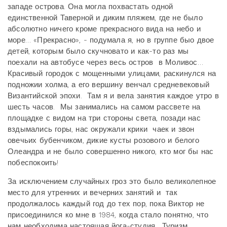
западе острова. Она могла похвастать одной
единственной Таверной и диким пляжем, где не было
абсолютно ничего кроме прекрасного вида на небо и
море… «Прекрасно», - подумала я, но в группе быо двое
детей, которым было скучновато и как-то раз мы
поехали на автобусе через весь остров в Моливос…
Красивый городок с мощенными улицами, раскинулся на
подножии холма, а его вершину венчал средневековый
Византийской эпохи. Там я и вела занятия каждое утро в
шесть часов. Мы занимались на самом рассвете на
площадке с видом на три стороны света, позади нас
вздымались горы, нас окружали крики чаек и звон
овечьих бубенчиком, дикие кусты розового и белого
Олеандра и не было совершенно никого, кто мог бы нас
побеспокоить!
За исключением случайных гроз это было великолепное
место для утренних и вечерних занятий и так
продолжалось каждый год до тех пор, пока Виктор не
присоединился ко мне в 1984, когда стало понятно, что
нам необходима настоящая йога-студия. Туризм