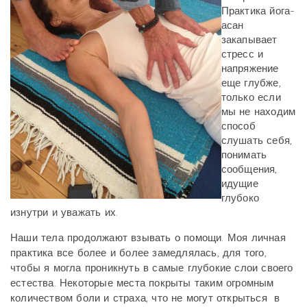
Практика йога-
асан
закапывает
стресс и
напряжение
еще глубже,
только если
мы не находим
способ
слушать себя,
понимать
сообщения,
идущие
глубоко
изнутри и уважать их.
Наши тела продолжают взывать о помощи. Моя личная
практика все более и более замедлялась, для того,
чтобы я могла проникнуть в самые глубокие слои своего
естества. Некоторые места покрыты таким огромным
количеством боли и страха, что не могут открыться в