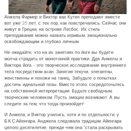
Анжела Фармер и Виктор ван Кутен преподают вместе
вот уже 25 лет, с тех пор, как повстречались. Сейчас они
живут в Греции, на острове Лесбос. Их стиль
преподавания можно назвать игривым, эмоционально
освобождающим и глубоко личным.
Не ожидайте, что на их занятиях по йоге вы будете
молча страдать от монотонной практики. Ддя Анжелы и
Виктора йога - это творческое исследование внутреннего
тела посредством асан. Занятия текучи, элегантны,
женственны и похожи на танец. Забудьте о попытках
достичь идеальной позы. Вместо этого, сосредоточьтесь
на собственной интерпретации. Будьте свободным,
творческим человеком. Пусть эмоции возникают. А вы
следите за тем, что тогда произойдет!
И Анжела, и Виктор учились, хотя и по отдельности, у
Б.К.С.Айенгара. Анджела следовала традиции Айенгара
целого десятилетие, прежде чем она "стала раскрывать