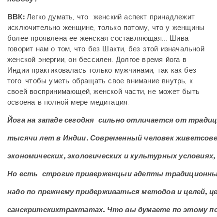
ВВК:
Легко думать, что женский аспект принадлежит
исключительно женщине, только потому, что у женщины
более проявлена ее женская составляющая… Шива
говорит нам о том, что без Шакти, без этой изначальной
женской энергии, он бессилен. Долгое время йога в
Индии практиковалась только мужчинами, так как без
того, чтобы уметь обращать свое внимание внутрь, к
своей воспринимающей, женской части, не может быть
освоена в полной мере медитация.
Йога
на
западе
сегодня
сильно
отличается
от
традиц
тысячи
лет
в
Индии. Современный
человек
живетсов
экономических, экологических
и
культурных
условиях,
Но
есть
строгие
приверженцыи
адепты
традиционн
надо
по
прежнему
придерживаться
методов
и
целей, ц
санскритскихтрактатах. Что
вы
думаете
по
этому
п