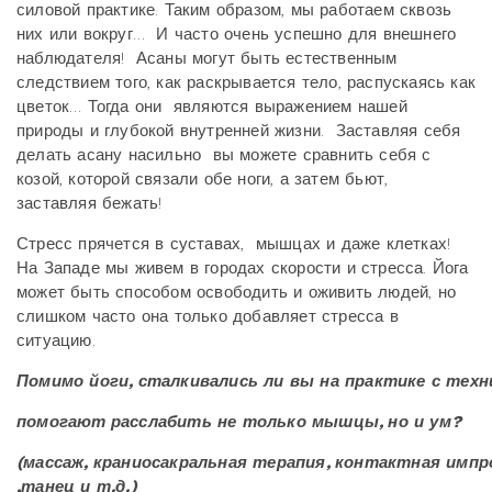
силовой практике. Таким образом, мы работаем сквозь
них или вокруг… И часто очень успешно для внешнего
наблюдателя! Асаны могут быть естественным
следствием того, как раскрывается тело, распускаясь как
цветок… Тогда они являются выражением нашей
природы и глубокой внутренней жизни. Заставляя себя
делать асану насильно вы можете сравнить себя с
козой, которой связали обе ноги, а затем бьют,
заставляя бежать!
Стресс прячется в суставах, мышцах и даже клетках!
На Западе мы живем в городах скорости и стресса. Йога
может быть способом освободить и оживить людей, но
слишком часто она только добавляет стресса в
ситуацию.
Помимо
йоги, сталкивались
ли
вы
на
практике
с
техн
помогают расслабить
не
только
мышцы, но
и
ум?
(массаж, краниосакральная
терапия, контактная
импр
,танец
и
т.д.)