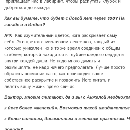
приглашает нас в лабиринт, чтобы распутать клубок и
добраться до выхода.
Как вы думате, что будет с йогой лет через 100? На
западе и в Индии?
AФ:
Как изумительный цветок, йога раскрывает саму
себя. Это цветок с миллионом лепестков, каждый из
которых уникален, но в то же время соединен с общим
стеблем, который находится в глубине каждого сердца и
внутри каждой души. Не надо много думать и
размышлять, не надо ничего предполагать. Лучше просто
обратить внимание на то, как происходит ваше
собственное раскрытие и позволить Йоге питать и
лелять вашу жизнь прямо сейчас!
Виктор, многие
считают, да
и
вы
с
Анжелой
неоднокр
к
йоге
более
«женский». Возможно
такой
имидж«отпуг
к
более
силовым, динамичным
и
жестким
практикам. 
поводу?