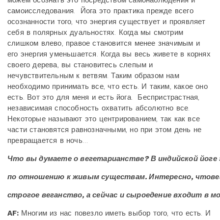
самоисследования. Йога это практика прежде всего
осознанности того, что энергия существует и проявляет
себя в полярных дуальностях. Когда мы смотрим
слишком влево, правое становится менее значимым и
его энергия уменьшается. Когда вы весь живете в корнях
своего дерева, вы становитесь слепым и
нечувствительным к ветвям. Таким образом нам
необходимо принимать все, что есть. И таким, какое оно
есть. Вот это для меня и есть йога. Беспристрастная,
независимая способность охватить абсолютно все.
Некоторые называют это центрированием, так как все
части становятся равнозначными, но при этом день не
превращается в ночь…
Что
вы
думаете
о
вегетарианстве? В
индийской
йоге
по
отношению
к
живым
существам. Интересно, чтов
строгое
веганство, а
сейчас
и
сыроедение
входит
в
мо
AF:
Многим из нас повезло иметь выбор того, что есть. И