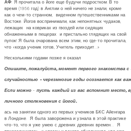
АФ
: Я прочитала о йоге еще будучи подростком. В то
время (1956 год) в Англии о ней ничего не знали, кроме
как о чем-то странном, виденном путешественниками на
Востоке. Йогов воспринимали, как непонятных чудаков,
лежащих на ковриках из гвоздей или сидящих
обнаженными в пещерах и пристально глядящих на свой
пупок! Я была очарована всем этим, но где-то прочитала,
что «когда ученик готов, Учитель приходит…»
Несколькими годами позже я оказал
Опишите, пожалуйста, момент
первого
знакомства
с
случайностью
- черезмногие
годы
осознается
как
ва
Если
можно
-
пусть
каждый
из
вас
вспомнит
место, 
личного
столкновения
с
йогой.
ась на занятии одного из первых учеников БКС Айенгара
в Лондоне. Я была заворожена и узнала в этой практике
что-то, что я уже умею с древних древних времен… Я