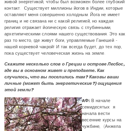
живой энергетикой, чтобы был возможен более глубокий
контакт. Существует миллионы йогов в Индии, которые
оставляют меня совершенно холодным. Йога не имеет
границ и не связана ни с какой религией, но каждая
религия отражает йогическую связь с глубинными,
архетипическими слоями нашего существования. Это как
раз то место, где живут боги, управляемые Ганешей -
нашей корневой чакрой! И так всегда будет, до тех пор,
пока существует человеческая жизнь на земле.
Скажите несколько слов о Греции и острове Лесбос,
где вы в основном живет и преподаете. Как
случилось, что вы поселились там? Каковы ваши
личные (может быть энергетические?) ощущения
этой земли?
AФ
:
В начале
семидесятых я
начала вести
весенние курсы на
чужбине, (Анжела