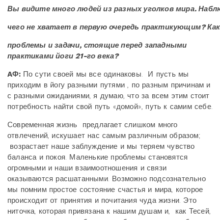
Вы
видите
много
людей
из
разных
уголков
мира. Набл
чего
не
хватает
в
первую
очередь
практикующим? Ка
проблемы
и
задачи, стоящие
перед
западными
практиками
йоги
21-го
века?
AФ:
По сути своей мы все одинаковы. И пусть мы
приходим в йогу разными путями , по разным причинам и
с разными ожиданиями, я думаю, что за всем этим стоит
потребность найти свой путь «домой», путь к самим себе.
Современная жизнь предлагает слишком много
отвлечений, искушает нас самым различным образом;
возрастает наше заблуждение и мы теряем чувство
баланса и покоя. Маленькие проблемы становятся
огромными и наши взаимоотношения и связи
оказываются расшатанными. Возможно подсознательно
мы помним простое состояние счастья и мира, которое
происходит от принятия и почитания чуда жизни. Это
ниточка, которая привязана к нашим душам и, как Тесей,