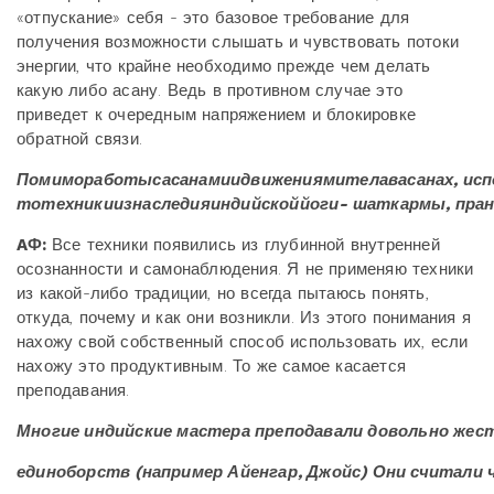
«отпускание» себя - это базовое требование для
получения возможности слышать и чувствовать потоки
энергии, что крайне необходимо прежде чем делать
какую либо асану. Ведь в противном случае это
приведет к очередным напряжением и блокировке
обратной связи.
Помимоработысасанамиидвижениямителавасанах, исп
тотехникиизнаследияиндийскоййоги- шаткармы, пра
AФ:
Все техники появились из глубинной внутренней
осознанности и самонаблюдения. Я не применяю техники
из какой-либо традиции, но всегда пытаюсь понять,
откуда, почему и как они возникли. Из этого понимания я
нахожу свой собственный способ использовать их, если
нахожу это продуктивным. То же самое касается
преподавания.
Многие индийские мастера преподавали довольно жес
единоборств (например Айенгар, Джойс) Они считали