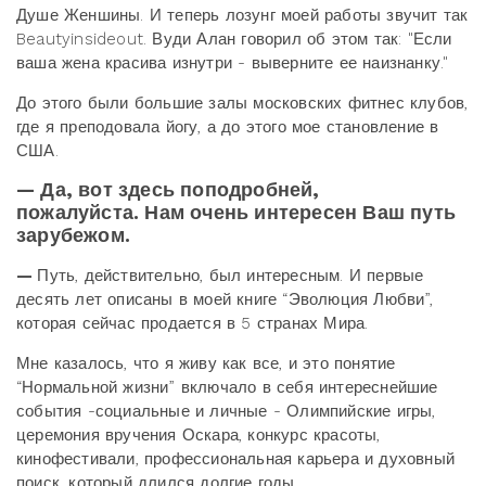
Душе Женшины. И теперь лозунг моей работы звучит так
Beautyinsideout. Вуди Алан говорил об этом так: "Если
ваша жена красива изнутри - выверните ее наизнанку."
До этого были большие залы московских фитнес клубов,
где я преподовала йогу, а до этого мое становление в
США.
— Да, вот здесь поподробней,
пожалуйста. Нам очень интересен Ваш путь
зарубежом.
—
Путь, действительно, был интересным. И первые
десять лет описаны в моей книге “Эволюция Любви”,
которая сейчас продается в 5 странах Мира.
Мне казалось, что я живу как все, и это понятие
“Нормальной жизни” включало в себя интереснейшие
события -социальные и личные - Олимпийские игры,
церемония вручения Оскара, конкурс красоты,
кинофестивали, профессиональная карьера и духовный
поиск, который длился долгие годы.