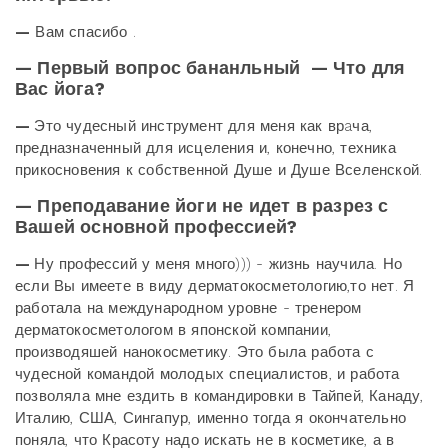
—
Вам спасибо .
— Первый вопрос бананльный — Что для
Вас йога?
—
Это чудесный инструмент для меня как врaча,
предназначенный для исцеления и, конечно, техника
прикосновения к собственной Душе и Душе Вселенской.
— Преподавание йоги не идет в разрез с
Вашей основной профессией?
—
Ну профессий у меня много))) - жизнь научила. Но
если Вы имеете в виду дерматокосметологию,то нет. Я
работала на международном уровне - тренером
дерматокосметологом в японской компании,
производяшей нанокосметику. Это была работа с
чудесной командой молодых специалистов, и работа
позволяла мне ездить в командировки в Тайпей, Канаду,
Италию, США, Сингапур, именно тогда я окончательно
поняла, что Красоту надо искать не в косметике, а в