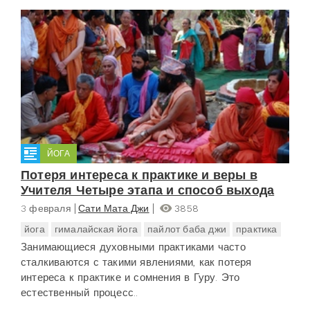
ЙОГА
Потеря интереса к практике и веры в
Учителя Четыре этапа и способ выхода
3 февраля
Сати Мата Джи
3858
йога
гималайская йога
пайлот баба джи
практика
Занимающиеся духовными практиками часто
сталкиваются с такими явлениями, как потеря
интереса к практике и сомнения в Гуру. Это
естественный процесс..