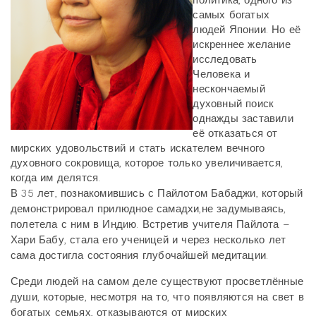
политика, одного из
самых богатых
людей Японии. Но её
искреннее желание
исследовать
Человека и
нескончаемый
духовный поиск
однажды заставили
её отказаться от
мирских удовольствий и стать искателем вечного
духовного сокровища, которое только увеличивается,
когда им делятся.
В 35 лет, познакомившись с Пайлотом Бабаджи, который
демонстрировал прилюдное самадхи,не задумываясь,
полетела с ним в Индию. Встретив учителя Пайлота –
Хари Бабу, стала его ученицей и через несколько лет
сама достигла состояния глубочайшей медитации.
Среди людей на самом деле существуют просветлённые
души, которые, несмотря на то, что появляются на свет в
богатых семьях, отказываются от мирских