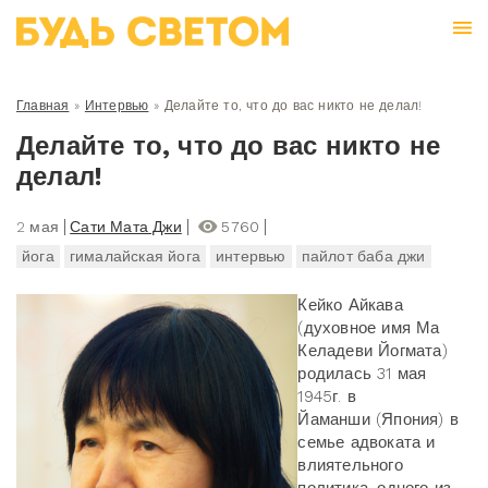
Главная
»
Интервью
»
Делайте то, что до вас никто не делал!
Делайте то, что до вас никто не
делал!
2 мая
Сати Мата Джи
5760
йога
гималайская йога
интервью
пайлот баба джи
Кейко Айкава
(духовное имя Ма
Келадеви Йогмата)
родилась 31 мая
1945г. в
Йаманши (Япония) в
семье адвоката и
влиятельного