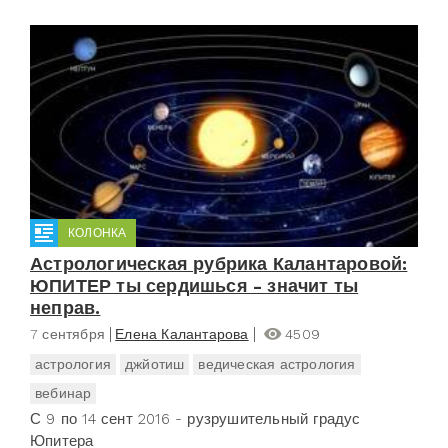
КОЛОНКА
Астрологическая рубрика Калантаровой:
ЮПИТЕР ты сердишься - значит ты
неправ.
7 сентября
Елена Калантарова
4509
астрология
джйотиш
ведическая астрология
вебинар
С 9 по 14 сент 2016 - рузрушительный градус
Юпитера