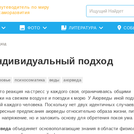
путеводитель по миру
саморазвития
ФОТО
ЛИТЕРАТУРА
СОБ
ход
ндивидуальный подход
ровье
психосоматика
веды
аюрведа
что реакция на стресс у каждого своя, ограничиваясь общими
и на свежем воздухе и поездки к морю. У Аюрведы иной под
й каждого человека. Поскольку нет двух идентичных случаев
ресные предписания аюрведы относительно образа жизни, пи
ь напряжение, но и заложить основу для обретения покоя ума.
веда
объединяет основополагающие знания в области физиол