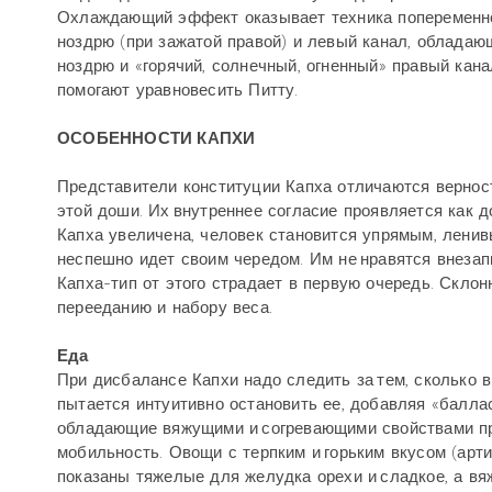
Охлаждающий эффект оказывает техника попеременног
ноздрю (при зажатой правой) и левый канал, облада
ноздрю и «горячий, солнечный, огненный» правый кана
помогают уравновесить Питту.
ОСОБЕННОСТИ КАПХИ
Представители конституции Капха отличаются вернос
этой доши. Их внутреннее согласие проявляется как 
Капха увеличена, человек становится упрямым, ленив
неспешно идет своим чередом. Им не нравятся внезап
Капха-тип от этого страдает в первую очередь. Склон
перееданию и набору веса.
Еда
При дисбалансе Капхи надо следить за тем, сколько 
пытается интуитивно остановить ее, добавляя «баллас
обладающие вяжущими и согревающими свойствами пр
мобильность. Овощи с терпким и горьким вкусом (арт
показаны тяжелые для желудка орехи и сладкое, а вя