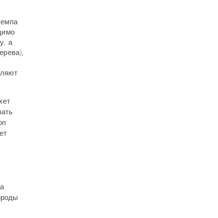
темпа
димо
у, а
ерева),
мляют
жет
вать
оп
ет
да
ироды