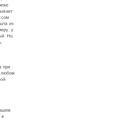
реже
зывает
ссом
шла из
еру, у
й. Но,
,
а при
В любом
ной
вашем
 в