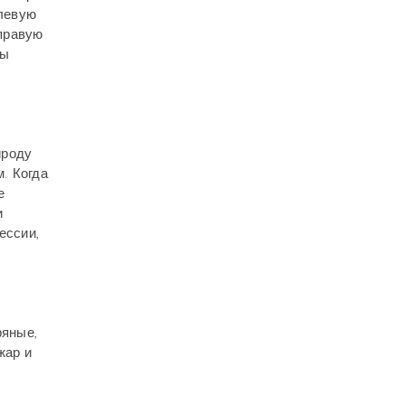
левую
правую
зы
ироду
. Когда
е
и
ессии,
ряные,
жар и
е