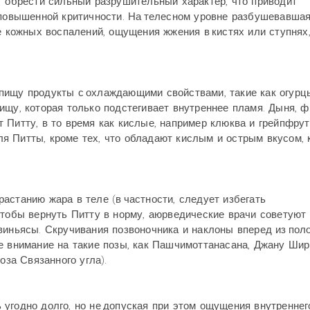
т обрести сильный разрушительный характер, что приводит
 повышенной критичности. На телесном уровне разбушевавша
е кожных воспалений, ощущения жжения в кистях или ступнях
пищу продукты с охлаждающими свойствами, такие как огурц
ищу, которая только подстегивает внутреннее пламя. Дыня, ф
Питту, в то время как кислые, например клюква и грейпфрут
 Питты, кроме тех, что обладают кислым и острым вкусом, к
астанию жара в теле (в частности, следует избегать
Чтобы вернуть Питту в норму, аюрведические врачи советуют 
виньясы. Скручивания позвоночника и наклоны вперед из пол
те внимание на такие позы, как Пашчимоттанасана, Джану Ши
оза Связанного угла).
угодно долго, но не допуская при этом ощущения внутреннег