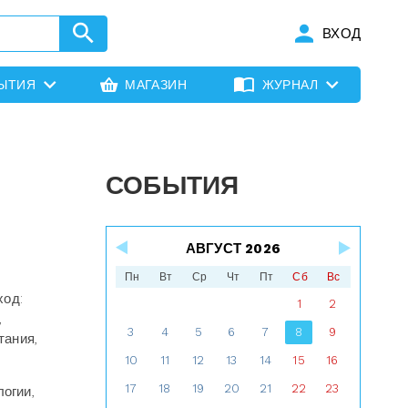
ВХОД
ЫТИЯ
МАГАЗИН
ЖУРНАЛ
СОБЫТИЯ
АВГУСТ 2026
Пн
Вт
Ср
Чт
Пт
Сб
Вс
ход:
1
2
,
3
4
5
6
7
8
9
тания,
10
11
12
13
14
15
16
17
18
19
20
21
22
23
огии,