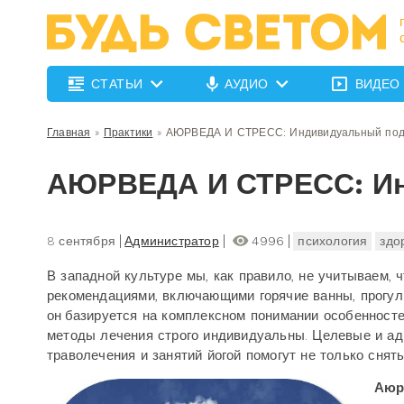
СТАТЬИ
АУДИО
ВИДЕО
Главная
»
Практики
»
АЮРВЕДА И СТРЕСС: Индивидуальный под
АЮРВЕДА И СТРЕСС: И
8 сентября
Администратор
4996
психология
здо
В западной культуре мы, как правило, не учитываем, 
рекомендациями, включающими горячие ванны, прогулк
он базируется на комплексном понимании особенносте
методы лечения строго индивидуальны. Целевые и ад
траволечения и занятий йогой помогут не только снят
Аюр