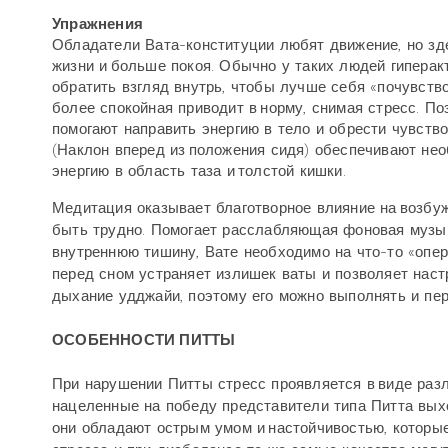
Упражнения
Обладатели Вата-конституции любят движение, но зд
жизни и больше покоя. Обычно у таких людей гипера
обратить взгляд внутрь, чтобы лучше себя «почувство
более спокойная приводит в норму, снимая стресс. Поз
помогают направить энергию в тело и обрести чувств
(Наклон вперед из положения сидя) обеспечивают не
энергию в область таза и толстой кишки.
Медитация оказывает благотворное влияние на возбуж
быть трудно. Помогает расслабляющая фоновая музык
внутреннюю тишину, Вате необходимо на что-то «опе
перед сном устраняет излишек ваты и позволяет нас
дыхание удджайи, поэтому его можно выполнять и пер
ОСОБЕННОСТИ ПИТТЫ
При нарушении Питты стресс проявляется в виде разл
нацеленные на победу представители типа Питта выхо
они обладают острым умом и настойчивостью, которы