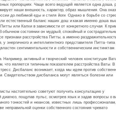
разных пропорциях. Чаще всего ведущей является одна доша, 
мирует наши внешность, характер, образ мышления. Она ока
ссии до любимой еды и стиля йоги. Однако в борьбе со стре
 ли естественный баланс наших дош и какая именно доша вы
Питты или Капхи в зависимости от конкретного случая. К прим
В обычном состоянии он мудрый, спокойный и сострадательны
се признаки расстройства Питты, а именно раздражительность
, у энергичного и интеллигентного представителя Питта-типа
двластен сентиментальности и собственническим инстинктам.
 Например, активный и творческий человек конституции Ват
м, что является типичным показателем расстройства Ваты. 
ресс. Дисбаланс возникает, когда мы идем против собствен
м. Свидетельством дисбаланса могут являться болезни или
листы настоятельно советуют получить консультацию у
й диагноз, пощупав пульс, осмотрев язык и задав вопросы о 
 много тонкостей и нюансов, известных лишь профессионалам,
ове неправильной оценки собственного состояния чревато