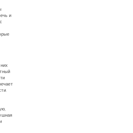
ы
ечь и
с
орые
 них
етный
сти
вечает
ти.
ую,
душная
и