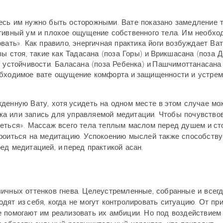
есь им нужно быть осторожными. Вате показано замедление 
ктивный ум и плохое ощущение собственного тела. Им необхо
вать». Как правило, энергичная практика йоги возбуждает Ват
ы стоя, такие как Тадасана (поза Горы) и Врикшасана (поза Д
о устойчивости. Баласана (поза Ребенка) и Пашчимоттанасана
обходимое вате ощущение комфорта и защищенности и устре
денную Вату, хотя усидеть на одном месте в этом случае мо
а или запись для управляемой медитации. Чтобы почувство
реться». Массаж всего тела теплым маслом перед душем и ст
троиться на медитацию. Успокоению мыслей также способству
ед медитацией, и перед практикой асан.
ичных оттенков гнева. Целеустремленные, собранные и всег
дят из себя, когда не могут контролировать ситуацию. От пр
е помогают им реализовать их амбиции. Но под воздействием