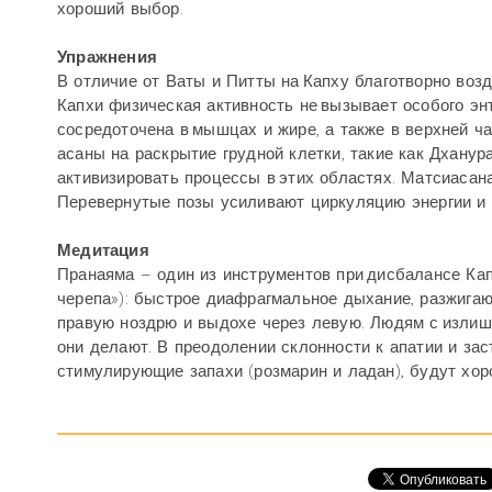
хороший выбор.
Упражнения
В отличие от Ваты и Питты на Капху благотворно воз
Капхи физическая активность не вызывает особого энт
сосредоточена в мышцах и жире, а также в верхней ча
асаны на раскрытие грудной клетки, такие как Дханур
активизировать процессы в этих областях. Матсиасана
Перевернутые позы усиливают циркуляцию энергии и 
Медитация
Пранаяма – один из инструментов при дисбалансе Кап
черепа»): быстрое диафрагмальное дыхание, разжигающ
правую ноздрю и выдохе через левую. Людям с излишк
они делают. В преодолении склонности к апатии и зас
стимулирующие запахи (розмарин и ладан), будут хо