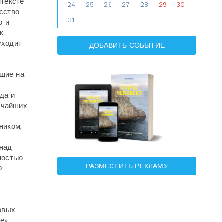
нтексте
24
25
26
27
28
29
30
сство
31
о и
к
уходит
ДОБАВИТЬ СОБЫТИЕ
щие на
да и
ончайших
ником,
 над
ностью
РАЗМЕСТИТЬ РЕКЛАМУ
о
и
овых
ое»