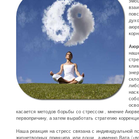
эмоц
взаи
повс
духо
аюрв
корн
Аюр
наше
стре
клим
энер
скло
либо
наск
собо
осво
касается методов борьбы со стрессом , мнение Аюрв
первопричину, а затем выработать стратегию коррекц
Наша реакция на стресс связана с индивидуальной п
жизнетворных принципа, или доши , а именно Вата («в