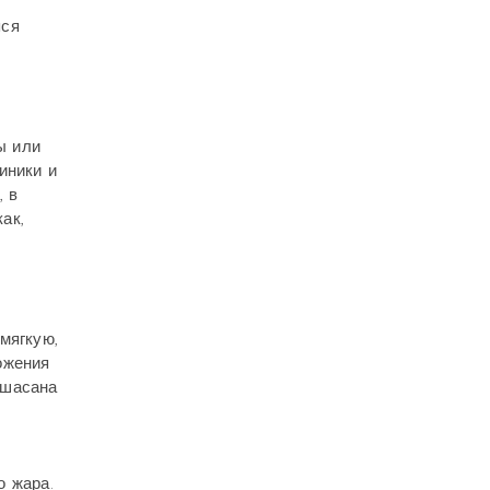
яся
,
ы или
иники и
, в
ак,
мягкую,
ожения
ршасана
о жара.