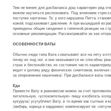
Тем не менее для дисбаланса дош характерен ряд о
можем научиться распознавать. Под влиянием стресса
поступки хаотичны. Те, у кого нарушена Питта, стано
кожей, подскакивает давление. А при вышедшей из ра
приведены общие сведения о типичной реакции на стр
основные рекомендации. Рассматривайте их как отпр
ОСОБЕННОСТИ ВАТЫ
Обычно люди типа Вата схватывают все на лету и отл
почву из-под ног, и они оказываются не способны ре
страх и беспокойство, их состояние часто характериз
ведет к целому ряду физических симптомов, включая 
за опорожнение кишечника). При дисбалансе ваты пом
Еда
Привести Вату в равновесие можно за счет противопо
питательную, «успокоительную» пищу и избегать холо
кукуруза) усугубляют Вату, в то время как сытные и 
(имбирь, корица и кардамон) компенсируют ее «летучи