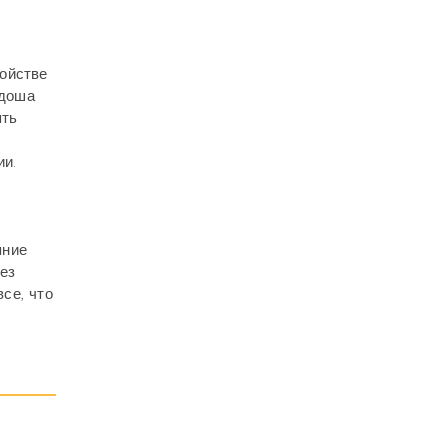
ройстве
-доша
ять
ии.
яние
ез
се, что