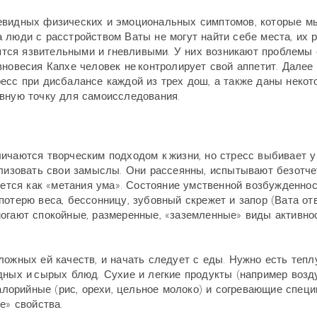
чевидных физических и эмоциональных симптомов, которые м
 люди с расстройством Ваты не могут найти себе места, их р
вятся язвительными и гневливыми. У них возникают проблемы 
вновесия Капхе человек не контролирует свой аппетит. Далее
есс при дисбалансе каждой из трех дош, а также даны некот
авную точку для самоисследования.
ичаются творческим подходом к жизни, но стресс выбивает у
ализовать свои замыслы. Они рассеянны, испытывают безотч
уется как «метания ума». Состояние умственной возбужденно
потерю веса, бессонницу, зубовный скрежет и запор (Вата от
огают спокойные, размеренные, «заземленные» виды активнос
ложных ей качеств, и начать следует с еды. Нужно есть тепл
дных и сырых блюд. Сухие и легкие продукты (например воз
калорийные (рис, орехи, цельное молоко) и согревающие специ
е» свойства.