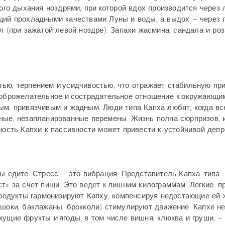
о дыхания ноздрями, при которой вдох производится через 
ющий прохладными качествами Луны и воды, а выдох – через 
л (при зажатой левой ноздре). Запахи жасмина, сандала и ро
тью, терпением и усидчивостью, что отражает стабильную пр
доброжелательное и сострадательное отношение к окружающим
ым, привязчивым и жадным. Люди типа Капха любят, когда вс
ные, незапланированные перемены. Жизнь полна сюрпризов, 
ность Капхи к пассивности может привести к устойчивой депр
вы едите. Стресс – это вибрация. Представитель Капха-типа
т» за счет пищи. Это ведет к лишним килограммам. Легкие, п
одукты гармонизируют Капху, компенсируя недостающие ей 
ишоки, баклажаны, брокколи) стимулируют движение. Капхе н
жущие фрукты и ягоды, в том числе вишня, клюква и груши, –