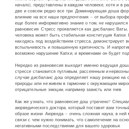
начало), представлены в каждом человеке, хотя и в 
две и совсем редко все три. Доминирующая доша фор
влияние на все наши предпочтения – от выбора профе
еще более информативно знание о том, не нарушился
равновесия. Стресс проявляется как дисбаланс Ваты, 
человека может быть стабильная конституция Капхи. 
находясь под воздействием стресса, демонстрирует в
вспыльчивость и повышенную критичность. И напротив
возможно нарушение Капхи, и временами он будет по
Нередко из равновесия выходит именно ведущая доша.
стрессе становится пугливым, рассеянным и нервозны
случае дисбаланс дош определяет нашу реакцию на ст
природы или не живем в гармонии с окружающим миро
отрицательные эмоции, например зависть или гнев.
Как же узнать, что равновесие дош утрачено? Специа
аюрведического доктора, который поставит вам точны
образе жизни. Аюрведа – очень сложная наука; в ней
связи с чем нужно понимать, что самолечение на осн
негативными последствиями для вашего здоровья.