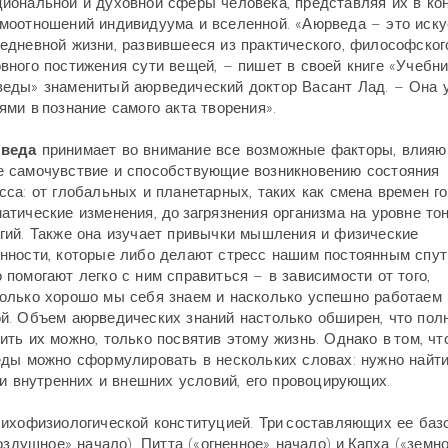
иональной и духовной сферы человека, представляя их в ко
моотношений индивидуума и вселенной. «Аюрведа – это иску
едневной жизни, развившееся из практического, философског
вного постижения сути вещей, – пишет в своей книге «Учебни
еды» знаменитый аюрведический доктор Васант Лад. – Она 
ями в познание самого акта творения».
веда
принимает во внимание все возможные факторы, влияю
 самочувствие и способствующие возникновению состояния
сса: от глобальных и планетарных, таких как смена времен го
атические изменения, до загрязнения организма на уровне т
гий. Также она изучает привычки мышления и физические
нности, которые либо делают стресс нашим постоянным спут
 помогают легко с ним справиться – в зависимости от того,
олько хорошо мы себя знаем и насколько успешно работаем
й. Объем аюрведических знаний настолько обширен, что пол
ить их можно, только посвятив этому жизнь. Однако в том, чт
еды можно сформулировать в нескольких словах: нужно найт
ии внутренних и внешних условий, его провоцирующих.
сихофизиологической конституцией. Три составляющих ее баз
оздушное» начало), Питта («огненное» начало) и Капха («земн