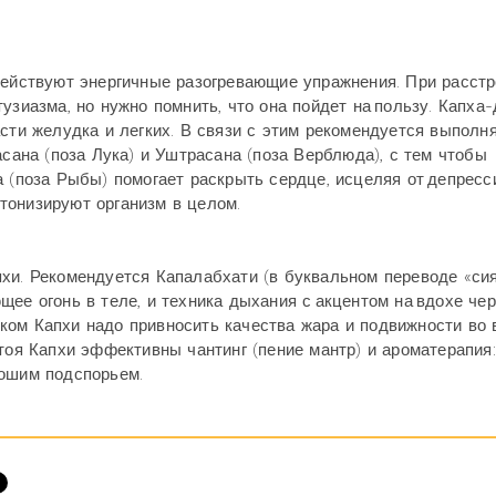
действуют энергичные разогревающие упражнения. При расст
узиазма, но нужно помнить, что она пойдет на пользу. Капха
сти желудка и легких. В связи с этим рекомендуется выполн
асана (поза Лука) и Уштрасана (поза Верблюда), с тем чтобы
 (поза Рыбы) помогает раскрыть сердце, исцеляя от депресс
тонизируют организм в целом.
хи. Рекомендуется Капалабхати (в буквальном переводе «си
ее огонь в теле, и техника дыхания с акцентом на вдохе чер
ом Капхи надо привносить качества жара и подвижности во в
тоя Капхи эффективны чантинг (пение мантр) и ароматерапия:
рошим подспорьем.