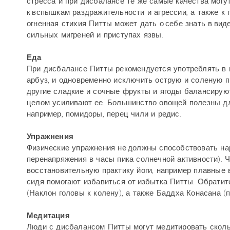
стресса и при дисбалансе те же самые качества могу
к вспышкам раздражительности и агрессии, а также к
огненная стихия Питты может дать о себе знать в вид
сильных мигреней и приступах язвы.
Еда
При дисбалансе Питты рекомендуется употреблять в 
арбуз, и одновременно исключить острую и соленую п
другие сладкие и сочные фрукты и ягоды балансируют 
целом усиливают ее. Большинство овощей полезны для
например, помидоры, перец чили и редис.
Упражнения
Физические упражнения не должны способствовать нар
перенапряжения в часы пика солнечной активности). 
восстановительную практику йоги, например плавные 
сидя помогают избавиться от избытка Питты. Обрати
(Наклон головы к колену), а также Баддха Конасана (п
Медитация
Люди с дисбалансом Питты могут медитировать сколь 